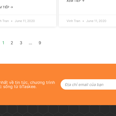
XEM TIẾP →
M TIẾP →
h Tran
June 11, 2020
Vinh Tran
June 11, 2020
1
2
3
…
9
hất về tin tức, chương trình
c sống từ bTaskee.