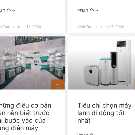
M TIẾP →
XEM TIẾP →
h Tran
June 15, 2020
Vinh Tran
June 15, 2020
hững điều cơ bản
Tiêu chí chọn máy
ạn nên biết trước
lạnh di động tốt
hi bước vào cửa
nhất
àng điện máy