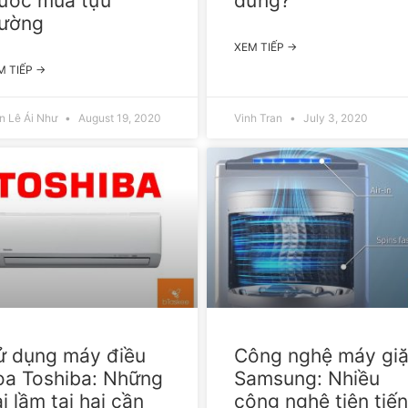
rước mùa tựu
đứng?
rường
XEM TIẾP →
M TIẾP →
n Lê Ái Như
August 19, 2020
Vinh Tran
July 3, 2020
ử dụng máy điều
Công nghệ máy giặ
òa Toshiba: Những
Samsung: Nhiều
i lầm tai hại cần
công nghệ tiên tiế