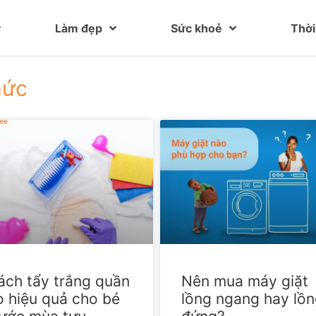
Làm đẹp
Sức khoẻ
Thời
hức
ách tẩy trắng quần
Nên mua máy giặt
o hiệu quả cho bé
lồng ngang hay lồ