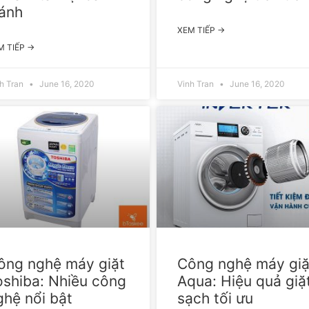
ránh
XEM TIẾP →
M TIẾP →
h Tran
June 16, 2020
Vinh Tran
June 16, 2020
ông nghệ máy giặt
Công nghệ máy giặ
oshiba: Nhiều công
Aqua: Hiệu quả giặ
ghệ nổi bật
sạch tối ưu