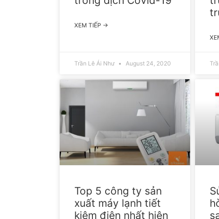
trong dịch Covid-19
t
t
XEM TIẾP →
XE
Trần Lê Ái Như
August 24, 2020
Trầ
Top 5 công ty sản
S
xuất máy lạnh tiết
h
kiệm điện nhất hiện
sa