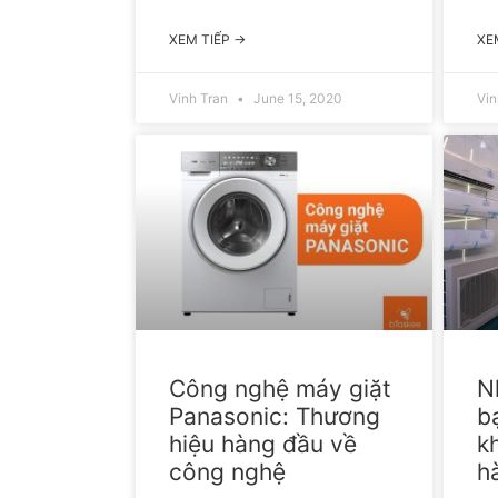
XEM TIẾP →
XE
Vinh Tran
June 15, 2020
Vin
Công nghệ máy giặt
N
Panasonic: Thương
b
hiệu hàng đầu về
k
công nghệ
h