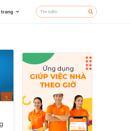
 trang
ng