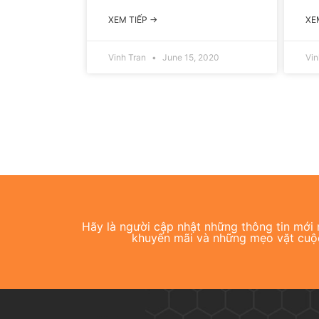
XEM TIẾP →
XE
Vinh Tran
June 15, 2020
Vin
Hãy là người cập nhật những thông tin mới n
khuyến mãi và những mẹo vặt cuộ