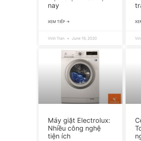
nay
t
XEM TIẾP →
XE
Vinh Tran
June 16, 2020
Vin
Máy giặt Electrolux:
C
Nhiều công nghệ
T
tiện ích
n