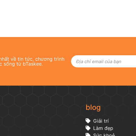
hất về tin tức, chương trình
c sống từ bTaskee.
blog
Giải trí
Làm đẹp
Sức khoẻ