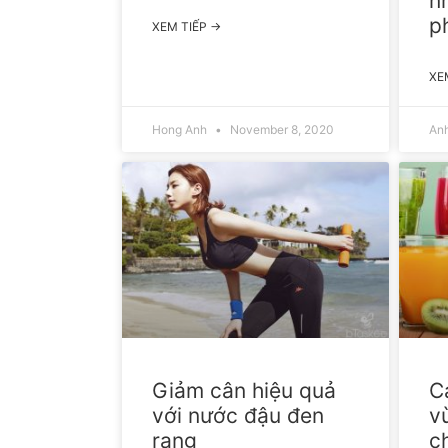
n
p
XEM TIẾP →
XE
Hong Anh
November 8, 2020
An
Giảm cân hiệu quả
C
với nước đậu đen
v
rang
c