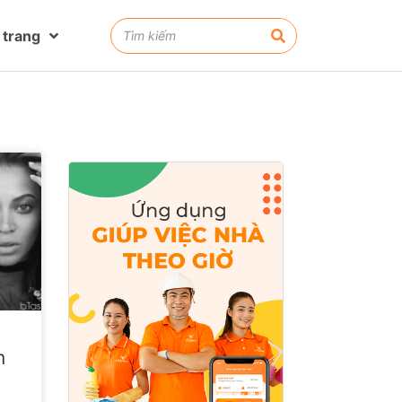
 trang
m