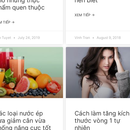
hờ những thực
nên biết
hẩm quen thuộc
XEM TIẾP →
M TIẾP →
h Tuyet
July 24, 2019
Vinh Tran
August 9, 2018
ác loại nước ép
Cách làm tăng kích
ừa giảm cân vừa
thước vòng 1 tự
hống nắng cực tốt
nhiên