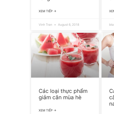
XEM TIẾP →
XE
Vinh Tran
August 6, 2018
bt
Các loại thực phẩm
C
giảm cân mùa hè
c
n
XEM TIẾP →