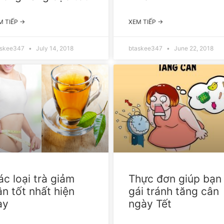
M TIẾP →
XEM TIẾP →
askee347
July 14, 2018
btaskee347
June 22, 2018
ác loại trà giảm
Thực đơn giúp bạn
ân tốt nhất hiện
gái tránh tăng cân
ay
ngày Tết