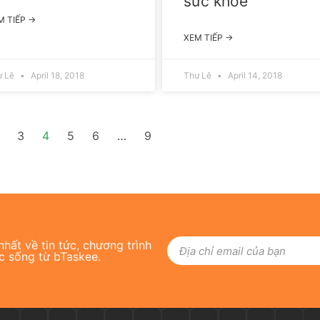
sức khỏe
M TIẾP →
XEM TIẾP →
ư Lê
April 18, 2018
Thư Lê
April 14, 2018
3
4
5
6
…
9
hất về tin tức, chương trình
c sống từ bTaskee.