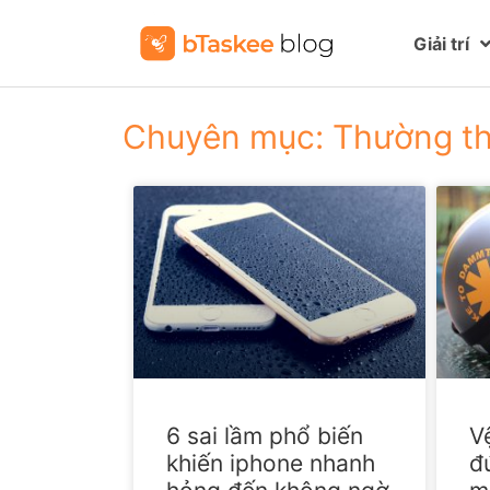
Giải trí
Chuyên mục: Thường t
6 sai lầm phổ biến
V
khiến iphone nhanh
đ