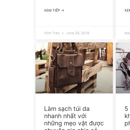
XEM TIẾP →
XE
Vinh Tran
June 26, 2018
bt
Làm sạch túi da
5
nhanh nhất với
kh
những mẹo vặt được
ph