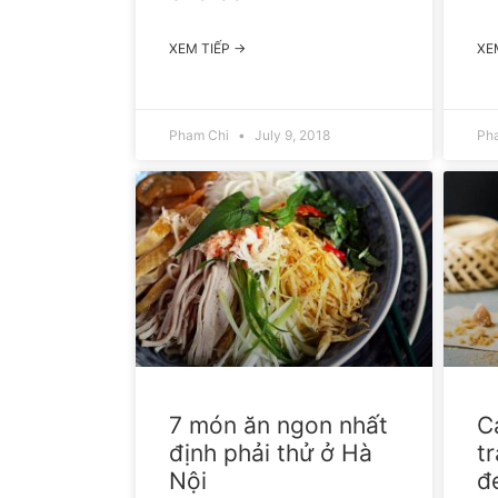
XEM TIẾP →
XE
Pham Chi
July 9, 2018
Ph
7 món ăn ngon nhất
C
định phải thử ở Hà
t
Nội
đe