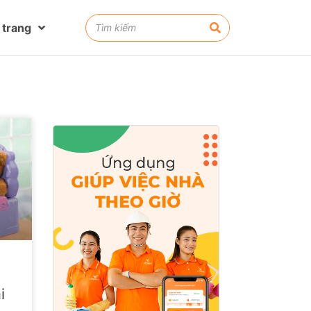
 trang
i