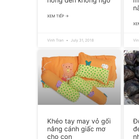
hỏng đến không ngờ
m
n
XEM TIẾP →
XE
Vinh Tran
July 31, 2018
Vin
Khéo tay may vỏ gối
Đ
nâng cánh giấc mơ
đ
cho con
n