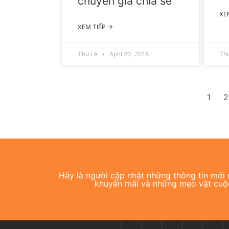
chuyên gia chia sẻ
XE
XEM TIẾP →
Thư Lê
April 20, 2018
Th
1
2
Hãy là người cập nhật những thông tin mới n
khuyến mãi và những mẹo vặt cuộ