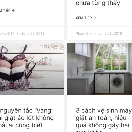
chưa từng thấy
M TIẾP →
XEM TIẾP →
askee347
June 25, 2018
Pham Chi
June 23, 2018
 nguyên tắc “vàng”
3 cách vệ sinh má
i giặt áo lót không
giặt an toàn, hiệu
ải ai cũng biết
quả không gây hại