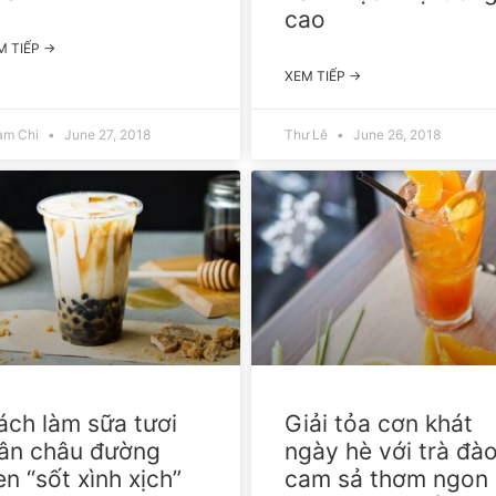
cao
M TIẾP →
XEM TIẾP →
am Chi
June 27, 2018
Thư Lê
June 26, 2018
ách làm sữa tươi
Giải tỏa cơn khát
rân châu đường
ngày hè với trà đà
n “sốt xình xịch”
cam sả thơm ngon