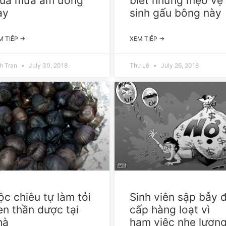
ùa mưa ẩm ương
biết những mẹo vệ
ày
sinh gấu bông này
M TIẾP →
XEM TIẾP →
h Tran
July 30, 2018
Thư Lê
July 26, 2018
ộc chiêu tự làm tỏi
Sinh viên sập bẫy 
en thần dược tại
cấp hàng loạt vì
hà
ham việc nhẹ lươn