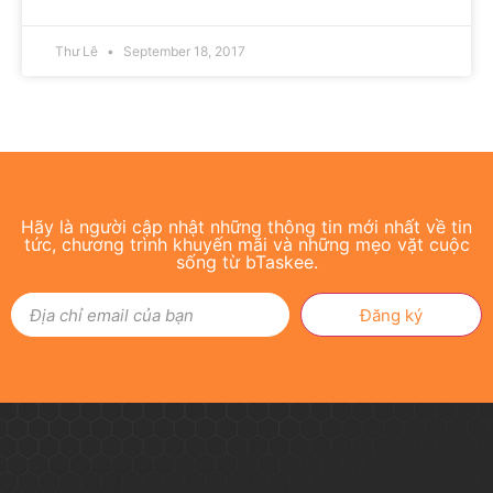
Thư Lê
September 18, 2017
Hãy là người cập nhật những thông tin mới nhất về tin
tức, chương trình khuyến mãi và những mẹo vặt cuộc
sống từ bTaskee.
Đăng ký