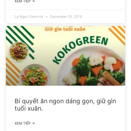
XEM TIẾP →
Le Ngoc Diem Ha
December 25, 2019
Bí quyết ăn ngon dáng gọn, giữ gìn
tuổi xuân.
XEM TIẾP →