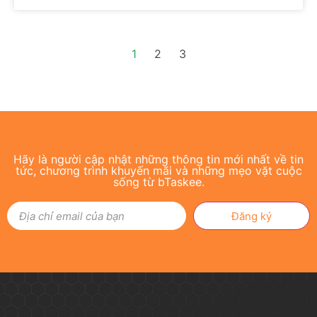
1
2
3
Hãy là người cập nhật những thông tin mới nhất về tin
tức, chương trình khuyến mãi và những mẹo vặt cuộc
sống từ bTaskee.
Đăng ký