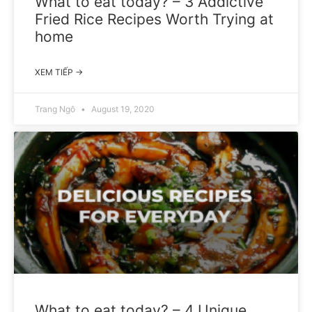
What to eat today? – 3 Addictive
Fried Rice Recipes Worth Trying at
home
XEM TIẾP →
Trang Ngô
August 19, 2020
What to eat today? – 4 Unique