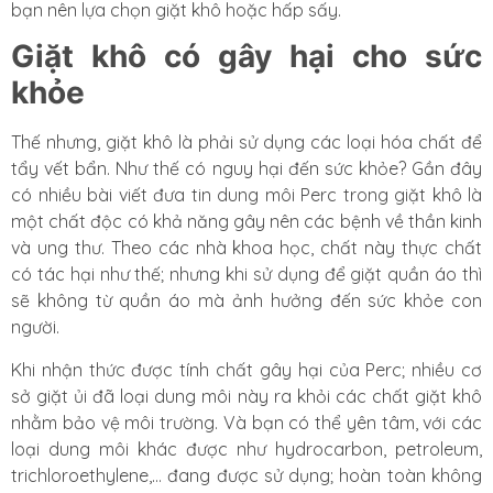
bạn nên lựa chọn giặt khô hoặc hấp sấy.
Giặt khô có gây hại cho sức
khỏe
Thế nhưng, giặt khô là phải sử dụng các loại hóa chất để
tẩy vết bẩn. Như thế có nguy hại đến sức khỏe? Gần đây
có nhiều bài viết đưa tin dung môi Perc trong giặt khô là
một chất độc có khả năng gây nên các bệnh về thần kinh
và ung thư. Theo các nhà khoa học, chất này thực chất
có tác hại như thế; nhưng khi sử dụng để giặt quần áo thì
sẽ không từ quần áo mà ảnh hưởng đến sức khỏe con
người.
Khi nhận thức được tính chất gây hại của Perc; nhiều cơ
sở giặt ủi đã loại dung môi này ra khỏi các chất giặt khô
nhằm bảo vệ môi trường. Và bạn có thể yên tâm, với các
loại dung môi khác được như hydrocarbon, petroleum,
trichloroethylene,… đang được sử dụng; hoàn toàn không