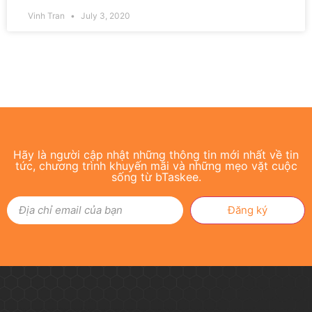
Vinh Tran
July 3, 2020
Hãy là người cập nhật những thông tin mới nhất về tin
tức, chương trình khuyến mãi và những mẹo vặt cuộc
sống từ bTaskee.
Đăng ký