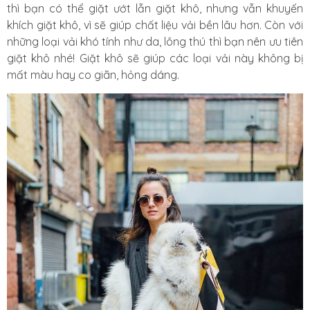
thì bạn có thể giặt ướt lẫn giặt khô, nhưng vẫn khuyến
khích giặt khô, vì sẽ giúp chất liệu vải bền lâu hơn. Còn với
những loại vải khó tính như da, lông thú thì bạn nên ưu tiên
giặt khô nhé! Giặt khô sẽ giúp các loại vải này không bị
mất màu hay co giãn, hỏng dáng.