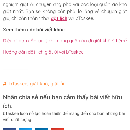
nghiệm giặt ủi; chuyên ứng phó với các loại quần áo khó
giặt nhất. Bạn sẽ không cần phải lo lắng về chuyện giặt
giũ, chỉ cần thảnh thơi
đặt lịch
với bTaskee.
Xem thêm các bài viết khác
Điều gì bạn cần lưu ý khi mang quần áo đi giặt khô ở tiệm?
Hướng dẫn đặt lịch giặt ủi với bTaskee
bTaskee
,
giặt khô
,
giặt ủi
Nhấn chia sẻ nếu bạn cảm thấy bài viết hữu
ích.
bTaskee luôn nỗ lực hoàn thiện để mang đến cho bạn những bài
viết chất lượng.