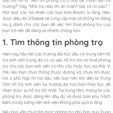
đầu với nỗi lo “Nên tìm phòng trọ ở đâu để thuận tiện tới
trường?” hay “Nhà trọ nào thì an toàn? Giá cả ra sao? ”.
Một loạt câu hỏi khiến các bạn băn khoăn, lo lắng. Hiểu
được điều đó, bTaskee sẽ cung cấp một số thông tin đáng
lưu ý dành cho các bạn để việc tìm thuê phòng trọ của
bạn trở nên dễ dàng và nhanh chóng hơn.
1. Tìm thông tin phòng trọ
Hiện nay hầu hết các trường đại học đều có trung tâm hỗ
trợ sinh viên trong đó có cả việc hỗ trợ tìm và thuê phòng
trọ cho các bạn sinh viên có nhu cầu hoặc học xa nhà. Vì
thế, nếu bạn chưa thông thuộc đường xá, chưa tìm được
nơi ở phù hợp thì nơi đầu tiên bạn nên tìm đến là Trung
tâm hỗ trợ sinh viên tại trường đại học bạn theo học để
nhận được sự hỗ trợ tốt nhất. Tại trung tâm, thông tin các
phòng trọ được đăng lên đầy đủ và được ban phụ trách
kiểm tra kỹ lưỡng nên sinh viên không phải quá lo lắng.
Nếu bạn vẫn chưa tìm được phòng trọ phù hợp qua Trung