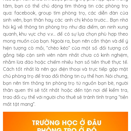
tâm, bạn có thể chủ động tìm thông tin các phòng trọ
qua: facebook, group tìm phòng trọ, các diễn đàn của
sinh viên, bạn thân hay các anh chị khóa trước… Bạn nhớ
hỏi kỹ về thông tin phòng trọ như địa điểm, an ninh xung
quanh, khu vực chợ v.v… để có sự lựa chọn phù hợp theo
mong muốn của bạn. Ngoài ra, bạn nên cẩn thận và để ý
hiện tượng cò mồi, “chèo kéo” của một số đối tượng cố
gắng tiếp cận sinh viên năm nhất chưa có kinh nghiệm,
nhằm lừa đảo hoặc chiếm nhiều hơn số tiền thuê thực tế.
Cách tốt nhất là nên gọi điện thoại và trực tiếp gặp mặt
chủ phòng trọ để trao đổi thông tin cụ thể hơn. Nói chung,
bạn nên tìm thông tin phòng trọ từ nguồn bạn bè, người
thân quen thì sẽ tốt nhất hoặc đến tận nơi để kiểm tra,
trao đổi cụ thể với người cho thuê sẽ tránh tình trạng “tiền
mất tật mang”.