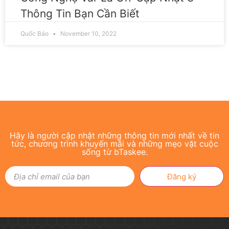
Thông Tin Bạn Cần Biết
Quốc Bảo
November 10, 2022
Hãy là người cập nhật những thông tin mới nhất về tin
tức, chương trình khuyến mãi và những mẹo vặt cuộc
sống từ bTaskee.
Đăng ký