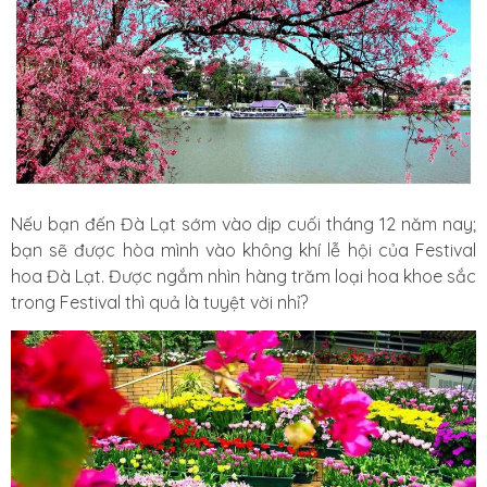
Nếu bạn đến Đà Lạt sớm vào dịp cuối tháng 12 năm nay;
bạn sẽ được hòa mình vào không khí lễ hội của Festival
hoa Đà Lạt. Được ngắm nhìn hàng trăm loại hoa khoe sắc
trong Festival thì quả là tuyệt vời nhỉ?