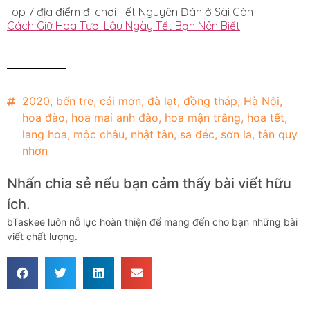
Top 7 địa điểm đi chơi Tết Nguyên Đán ở Sài Gòn
Cách Giữ Hoa Tươi Lâu Ngày Tết Bạn Nên Biết
2020
,
bến tre
,
cái mơn
,
đà lạt
,
đồng tháp
,
Hà Nội
,
hoa đào
,
hoa mai anh đào
,
hoa mận trắng
,
hoa tết
,
lang hoa
,
mộc châu
,
nhật tân
,
sa đéc
,
sơn la
,
tân quy
nhơn
Nhấn chia sẻ nếu bạn cảm thấy bài viết hữu
ích.
bTaskee luôn nỗ lực hoàn thiện để mang đến cho bạn những bài
viết chất lượng.