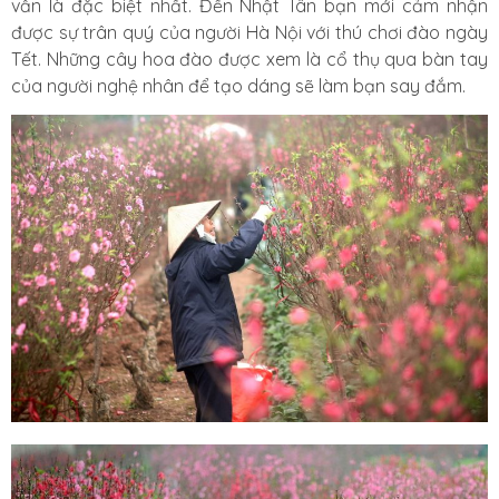
vẫn là đặc biệt nhất. Đến Nhật Tân bạn mới cảm nhận
được sự trân quý của người Hà Nội với thú chơi đào ngày
Tết. Những cây hoa đào được xem là cổ thụ qua bàn tay
của người nghệ nhân để tạo dáng sẽ làm bạn say đắm.