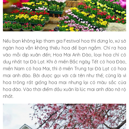
Nếu bạn không kịp tham gia Festival hoa thì đừng lo, xứ sở
ngàn hoa vẫn không thiếu hoa để bạn ngắm. Chỉ ra hoa
vào mỗi dịp xuân đến; Hoa Mai Anh Đào, loại hoa chỉ có
duy nhất tại Đà Lạt. Khi ở miền Bắc ngày Tết có hoa Đào,
miền Nam có hoa Mai, thì ở miền Trung tại Đà Lạt có hoa
mai anh đào. Bởi được gọi với cái tên như thế; cũng là vì
hoa trông rất giống hoa mai nhưng lại có màu sắc của
hoa đào. Vào thời điểm đầu xuân là lúc mai anh đào nở rộ
nhất.