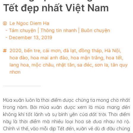
Tết đẹp nhất Việt Nam
Le Ngoc Diem Ha
-
Tám chuyện | Thông tin nhanh | Buôn chuyện
-
December 13, 2019
2020
,
bến tre
,
cái mơn
,
đà lạt
,
đồng tháp
,
Hà Nội
,
hoa đào
,
hoa mai anh đào
,
hoa mận trắng
,
hoa tết
,
lang hoa
,
mộc châu
,
nhật tân
,
sa đéc
,
sơn la
,
tân quy
nhơn
Mùa xuân luôn là thời điểm được chúng ta mong chờ nhất
trong năm. Bởi mùa xuân được xem là mùa mang đến
không khí tốt lành và sự bình yên của đất trời. Thời điểm
này là thời điểm mà nhiều loại hoa sẽ đua nhau nở rộ.
Chính vì thế, vào mỗi dịp Tết đến, xuân về dù đi đâu chúng