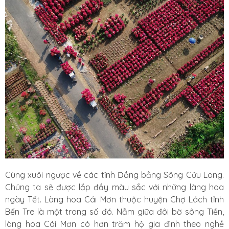
Cùng xuôi ngược về các tỉnh Đồng bằng Sông Cửu Long.
Chúng ta sẽ được lắp đầy màu sắc với những làng hoa
ngày Tết. Làng hoa Cái Mơn thuộc huyện Chợ Lách tỉnh
Bến Tre là một trong số đó. Nằm giữa đôi bờ sông Tiền,
làng hoa Cái Mơn có hơn trăm hộ gia đình theo nghề