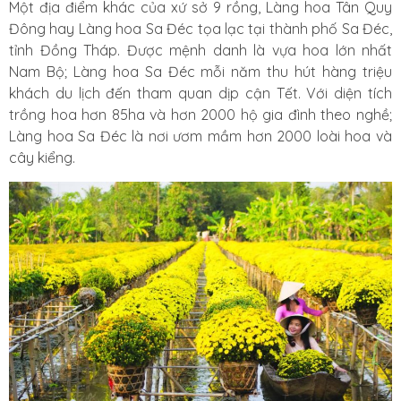
Một địa điểm khác của xứ sở 9 rồng, Làng hoa Tân Quy
Đông hay Làng hoa Sa Đéc tọa lạc tại thành phố Sa Đéc,
tỉnh Đồng Tháp. Được mệnh danh là vựa hoa lớn nhất
Nam Bộ; Làng hoa Sa Đéc mỗi năm thu hút hàng triệu
khách du lịch đến tham quan dịp cận Tết. Với diện tích
trồng hoa hơn 85ha và hơn 2000 hộ gia đình theo nghề;
Làng hoa Sa Đéc là nơi ươm mầm hơn 2000 loài hoa và
cây kiểng.