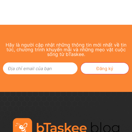
Hãy là người cập nhật những thông tin mới nhất về tin
tức, chương trình khuyến mãi và những mẹo vặt cuộc
sống từ bTaskee.
Đăng ký