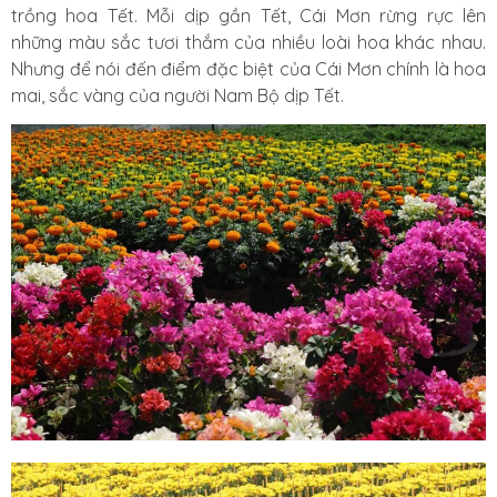
trồng hoa Tết. Mỗi dịp gần Tết, Cái Mơn rừng rực lên
những màu sắc tươi thắm của nhiều loài hoa khác nhau.
Nhưng để nói đến điểm đặc biệt của Cái Mơn chính là hoa
mai, sắc vàng của người Nam Bộ dịp Tết.