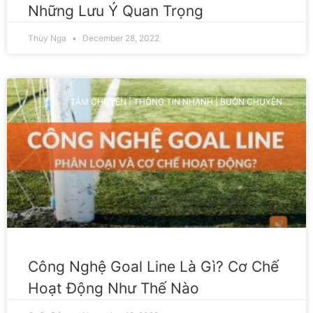
Những Lưu Ý Quan Trọng
Thùy Nga
December 28, 2022
TÁM CHUYỆN | THÔNG TIN NHANH | BUÔN CHUYỆN
Công Nghệ Goal Line Là Gì? Cơ Chế
Hoạt Động Như Thế Nào