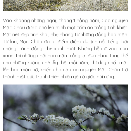
Vào khoảng những ngày tháng 1 hằng năm, Cao nguyên
Mộc Châu được phủ lên mình một tấm áo trắng tinh khiết.
Một nét đẹp tinh khôi, nhẹ nhàng từ những đồng hoa mận.
Từ lâu, Mộc Châu đã là điểm điểm du lịch nổi tiếng, bởi
những cánh đồng chè xanh mát. Nhưng hễ cứ vào mùa
xuân, thì những chồi hoa mận trắng lại đua nhau thay thế
cho những ruộng chè. Ấy thế, mỗi năm, chỉ duy nhất một
lần hoa mận nở; khiến cho cả cao nguyên Mộc Châu trở
thành một bức tranh thiên nhiên yên ả giữa núi rừng.