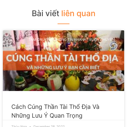
Bài viết
liên quan
TÁM CHUYỆN | THÔNG TIN NHANH | BUÔN CHUYỆN
Cách Cúng Thần Tài Thổ Địa Và
Những Lưu Ý Quan Trọng
Thùy Nga
December 28, 2022