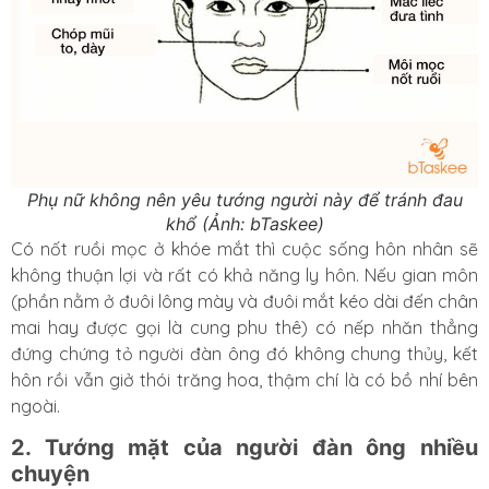
Phụ nữ không nên yêu tướng người này để tránh đau
khổ (Ảnh: bTaskee)
Có nốt ruồi mọc ở khóe mắt thì cuộc sống hôn nhân sẽ
không thuận lợi và rất có khả năng ly hôn. Nếu gian môn
(phần nằm ở đuôi lông mày và đuôi mắt kéo dài đến chân
mai hay được gọi là cung phu thê) có nếp nhăn thẳng
đứng chứng tỏ người đàn ông đó không chung thủy, kết
hôn rồi vẫn giở thói trăng hoa, thậm chí là có bồ nhí bên
ngoài.
2. Tướng mặt của người đàn ông nhiều
chuyện