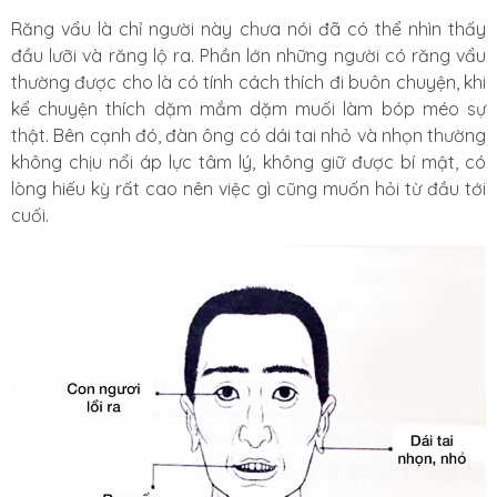
Răng vẩu là chỉ người này chưa nói đã có thể nhìn thấy
đầu lưỡi và răng lộ ra. Phần lớn những người có răng vẩu
thường được cho là có tính cách thích đi buôn chuyện, khi
kể chuyện thích dặm mắm dặm muối làm bóp méo sự
thật. Bên cạnh đó, đàn ông có dái tai nhỏ và nhọn thường
không chịu nổi áp lực tâm lý, không giữ được bí mật, có
lòng hiếu kỳ rất cao nên việc gì cũng muốn hỏi từ đầu tới
cuối.