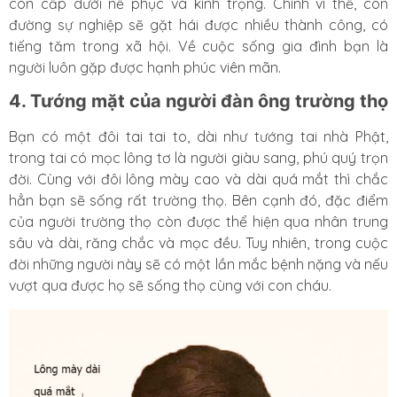
còn cấp dưới nể phục và kính trọng. Chính vì thế, con
đường sự nghiệp sẽ gặt hái được nhiều thành công, có
tiếng tăm trong xã hội. Về cuộc sống gia đình bạn là
người luôn gặp được hạnh phúc viên mãn.
4. Tướng mặt của người đàn ông trường thọ
Bạn có một đôi tai tai to, dài như tướng tai nhà Phật,
trong tai có mọc lông tơ là người giàu sang, phú quý trọn
đời. Cùng với đôi lông mày cao và dài quá mắt thì chắc
hẳn bạn sẽ sống rất trường thọ. Bên cạnh đó, đặc điểm
của người trường thọ còn được thể hiện qua nhân trung
sâu và dài, răng chắc và mọc đều. Tuy nhiên, trong cuộc
đời những người này sẽ có một lần mắc bệnh nặng và nếu
vượt qua được họ sẽ sống thọ cùng với con cháu.