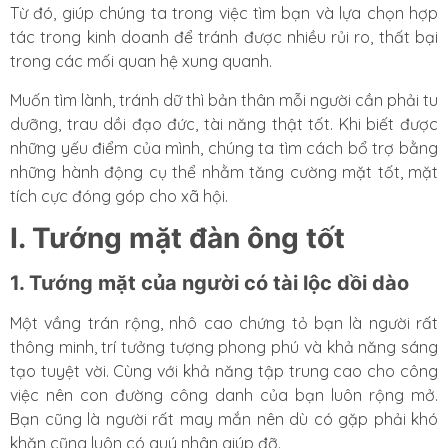
Từ đó, giúp chúng ta trong việc tìm bạn và lựa chọn hợp
tác trong kinh doanh để tránh được nhiều rủi ro, thất bại
trong các mối quan hệ xung quanh.
Muốn tìm lành, tránh dữ thì bản thân mỗi người cần phải tu
dưỡng, trau dồi đạo đức, tài năng thật tốt. Khi biết được
những yếu điểm của mình, chúng ta tìm cách bổ trợ bằng
những hành động cụ thể nhằm tăng cường mặt tốt, mặt
tích cực đóng góp cho xã hội.
I. Tướng mặt đàn ông tốt
1. Tướng mặt của người có tài lộc dồi dào
Một vầng trán rộng, nhô cao chứng tỏ bạn là người rất
thông minh, trí tưởng tượng phong phú và khả năng sáng
tạo tuyệt vời. Cùng với khả năng tập trung cao cho công
việc nên con đường công danh của bạn luôn rộng mở.
Bạn cũng là người rất may mắn nên dù có gặp phải khó
khăn cũng luôn có quý nhân giúp đỡ.