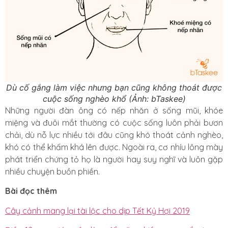
Dù cố gắng làm việc nhưng bạn cũng không thoát được
cuộc sống nghèo khổ (Ảnh: bTaskee)
Những người đàn ông có nếp nhăn ở sống mũi, khóe
miệng và đuôi mắt thường có cuộc sống luôn phải bươn
chải, dù nỗ lực nhiều tới đâu cũng khó thoát cảnh nghèo,
khó có thể khấm khá lên được. Ngoài ra, cơ nhíu lông mày
phát triển chứng tỏ họ là người hay suy nghĩ và luôn gặp
nhiều chuyện buồn phiền.
Bài đọc thêm
Cây cảnh mang lại tài lộc cho dịp Tết Kỷ Hợi 2019