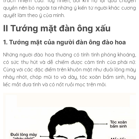
trách nhiệm cao. Tuy nhiên, đôi khi họ lại quá chuyên
quyền nên bỏ ngoài tai những ý kiến từ người khác cương
quyết làm theo ý của mình.
II Tướng mặt đàn ông xấu
1. Tướng mặt của người đàn ông đào hoa
Những người đào hoa thường có tính tình phóng khoáng,
có sức thu hút và dễ chiếm được cảm tình của phái nữ.
Cùng với các đặc điểm trên khuôn mặt như đuôi lông mày
nhảy nhót, chóp mũi to và dày, tóc xoăn bẩm sinh, hay
liếc mắt đưa tình và có nốt ruồi mọc trên môi.