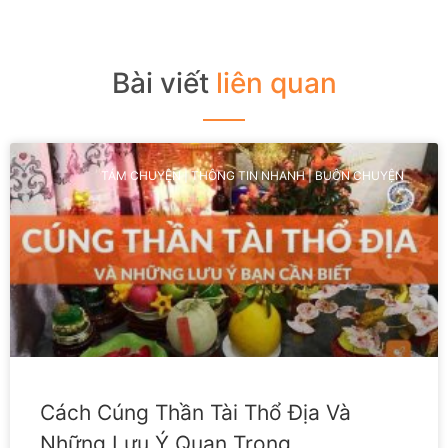
Bài viết
liên quan
TÁM CHUYỆN | THÔNG TIN NHANH | BUÔN CHUYỆN
Cách Cúng Thần Tài Thổ Địa Và
Những Lưu Ý Quan Trọng