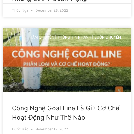
Thùy Nga
December 28, 2022
TÁM CHUYỆN | THÔNG TIN NHANH | BUÔN CHUYỆN
Công Nghệ Goal Line Là Gì? Cơ Chế
Hoạt Động Như Thế Nào
Quốc Bảo
November 12, 2022