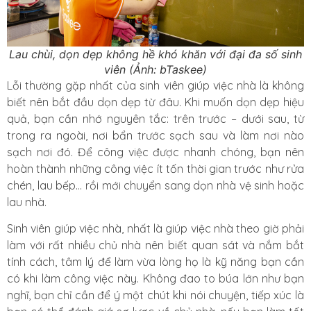
Lau chùi, dọn dẹp không hề khó khăn với đại đa số sinh
viên (Ảnh: bTaskee)
Lỗi thường gặp nhất của sinh viên giúp việc nhà là không
biết nên bắt đầu dọn dẹp từ đâu. Khi muốn dọn dẹp hiệu
quả, bạn cần nhớ nguyên tắc: trên trước – dưới sau, từ
trong ra ngoài, nơi bẩn trước sạch sau và làm nơi nào
sạch nơi đó. Để công việc được nhanh chóng, bạn nên
hoàn thành những công việc ít tốn thời gian trước như rửa
chén, lau bếp… rồi mới chuyển sang dọn nhà vệ sinh hoặc
lau nhà.
Sinh viên giúp việc nhà, nhất là giúp việc nhà theo giờ phải
làm với rất nhiều chủ nhà nên biết quan sát và nắm bắt
tính cách, tâm lý để làm vừa lòng họ là kỹ năng bạn cần
có khi làm công việc này. Không đao to búa lớn như bạn
nghĩ, bạn chỉ cần để ý một chút khi nói chuyện, tiếp xúc là