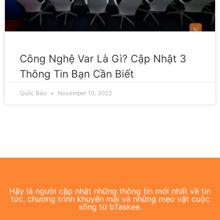
Công Nghệ Var Là Gì? Cập Nhật 3
Thông Tin Bạn Cần Biết
Quốc Bảo
November 10, 2022
Hãy là người cập nhật những thông tin mới nhất về tin
tức, chương trình khuyến mãi và những mẹo vặt cuộc
sống từ bTaskee.