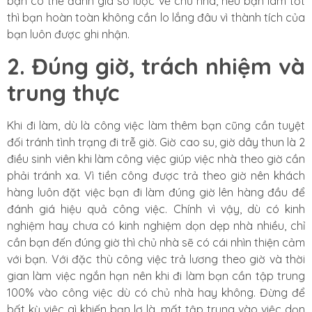
bạn có thể đánh giá sơ lược về chủ nhà, nếu bạn làm tốt
thì bạn hoàn toàn không cần lo lắng đâu vì thành tích của
bạn luôn được ghi nhận.
2. Đúng giờ, trách nhiệm và
trung thực
Khi đi làm, dù là công việc làm thêm bạn cũng cần tuyệt
đối tránh tình trạng đi trễ giờ. Giờ cao su, giờ dây thun là 2
điều sinh viên khi làm công việc giúp việc nhà theo giờ cần
phải tránh xa. Vì tiền công được trả theo giờ nên khách
hàng luôn đặt việc bạn đi làm đúng giờ lên hàng đầu để
đánh giá hiệu quả công việc. Chính vì vậy, dù có kinh
nghiệm hay chưa có kinh nghiệm dọn dẹp nhà nhiều, chỉ
cần bạn đến đúng giờ thì chủ nhà sẽ có cái nhìn thiện cảm
với bạn. Với đặc thù công việc trả lương theo giờ và thời
gian làm việc ngắn hạn nên khi đi làm bạn cần tập trung
100% vào công việc dù có chủ nhà hay không. Đừng để
bất kỳ việc gì khiến bạn lơ là, mất tập trung vào việc dọn