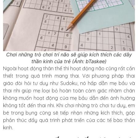
Chơi những trò chơi trí não sẽ giúp kích thích các dây
thần kinh của trẻ (Ảnh: bTaskee)
Ngoài hoạt động thân thể thì hoạt động não cũng rất cần
thiết trong quá trình mang thai. Với phương pháp thai
giáo đòi hỏi tư duy như Sudoku, nó hấp dẫn mẹ bầu và
thai nhi giúp mẹ loại bỏ hoàn toàn cảm giác nhàm chán
không muốn hoạt động của mẹ bầu dẫn đến ảnh hưởng
không tốt đến thai nhi. Khi chơi những trò chơi tư duy, em
bé trong bụng cũng sẽ tiếp nhận những kích thích, góp
phần thúc đẩy quá trình phát triển của các tế bào thần
kinh.