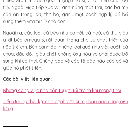
nhiều vitamin D đều quan trọng cho sự phát triển của não
trẻ. Ngoài việc tiếp xúc với ánh nắng mặt trời, các bà mẹ
cần ăn trứng, bơ, thịt bò, gan… một cách hợp lý để bổ
sung thêm vitamin D cho con.
Ngoài ra, các loại cá béo như cá hồi, cá ngừ, cá thu giàu
a-xít béo omega-3, rất quan trọng cho sự phát triển của
não trẻ em. Bên cạnh đó, những loại quả như việt quất, cà
chua, đậu đỏ… giàu chất chống ôxy hóa và phải được bổ
sung khi có thai. Chúng bảo vệ các tế bào não của bé và
giúp nó phát triển.
Các bài viết liên quan:
Những công việc nhà cần tuyệt đối tránh khi mang thai
Tiểu đường thai kỳ: căn bệnh bất kì mẹ bầu nào cũng nên
lưu ý