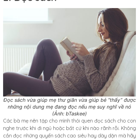
Đọc sách vừa giúp mẹ thư giãn vừa giúp bé “thấy” được
những nội dung mẹ đang đọc nếu mẹ suy nghĩ về nó
(Ảnh: bTaskee)
Các bà mẹ nên tập cho mình thói quen đọc sách cho con
nghe trước khi đi ngủ hoặc bất cứ khi nào rãnh rỗi. Không
cần đọc những quyển sách cao siêu hay dày dặn mà hãy