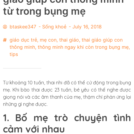
từ trong bụng mẹ
btaskee347
-
Sống khoẻ
-
July 16, 2018
giáo dục trẻ
,
mẹ con
,
thai giáo
,
thai giáo giúp con
thông minh
,
thông minh ngay khi còn trong bụng mẹ
,
tips
Từ khoảng 10 tuần, thai nhi đã có thể cử động trong bụng
mẹ. Khi bào thai được 23 tuần, bé yêu có thể nghe được
giọng nói và các âm thanh của mẹ, thậm chí phản ứng lại
những gì nghe được.
1. Bố mẹ trò chuyện tình
cảm với nhau