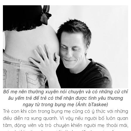
Bố mẹ nên thường xuyên nói chuyện và có những cử chỉ
âu yếm trẻ để trẻ có thể nhận được tình yêu thương
ngay từ trong bụng mẹ (Ảnh: bTaskee)
Trẻ con khi còn trong bụng mẹ cũng có ý thức với những
điều diễn ra xung quanh. Vì vậy nếu người bố luôn quan
tâm, động viên và trò chuyện khiến người mẹ thoải mái,