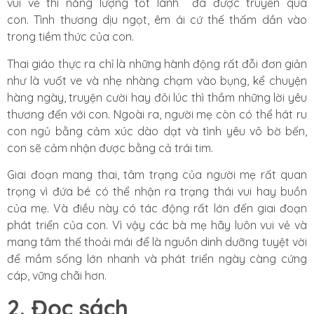
vui vẻ thì năng lượng tốt lành đã được truyền qua
con. Tình thương dịu ngọt, êm ái cứ thế thấm dần vào
trong tiềm thức của con.
Thai giáo thực ra chỉ là những hành động rất đỗi đơn giản
như là vuốt ve và nhẹ nhàng chạm vào bụng, kể chuyện
hàng ngày, truyện cười hay đôi lúc thì thầm những lời yêu
thương đến với con. Ngoài ra, người mẹ còn có thể hát ru
con ngủ bằng cảm xúc dào dạt và tình yêu vô bờ bến,
con sẽ cảm nhận được bằng cả trái tim.
Giai đoạn mang thai, tâm trạng của người mẹ rất quan
trọng vì đứa bé có thể nhận ra trạng thái vui hay buồn
của mẹ. Và điều này có tác động rất lớn đến giai đoạn
phát triển của con. Vì vậy các bà mẹ hãy luôn vui vẻ và
mang tâm thế thoải mái để là nguồn dinh dưỡng tuyệt vời
để mầm sống lớn nhanh và phát triển ngày càng cứng
cáp, vững chãi hơn.
2. Đọc sách