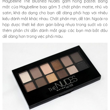
Maybelline The Blushed Nudes gam hồng pastel. Bảng
mắt của Maybelline bao gồm 3 chất phấn matte, nhũ và
satin, khá đa dạng cho bạn dễ dàng phối hợp với nhiều
kiểu đánh mắt khác nhau. Chất phấn mịn, dễ tán. Ngoài ra
hộp được thiết kế đơn giản bằng nhựa trong suốt và có
thêm phần chỉ dẫn đánh mắt giúp các bạn mới bắt đầu
dễ dàng hơn trong việc phối màu.