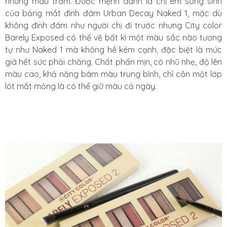
những màu trầm. Được mệnh danh là chị em song sinh
của bảng mắt đình đám Urban Decay Naked 1, mặc dù
không đình đám như người chị đi trước nhưng City color
Barely Exposed có thể vẽ bất kì một màu sắc nào tương
tự như Naked 1 mà không hề kém cạnh, đặc biệt là mức
giá hết sức phải chăng. Chất phấn mịn, có nhũ nhẹ, độ lên
màu cao, khả năng bám màu trung bình, chỉ cần một lớp
lót mắt mỏng là có thể giữ màu cả ngày.