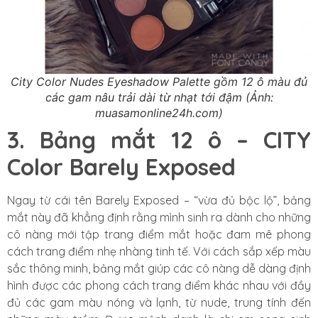
City Color Nudes Eyeshadow Palette gồm 12 ô màu đủ
các gam nâu trải dài từ nhạt tới đậm (Ảnh:
muasamonline24h.com)
3. Bảng mắt 12 ô – CITY
Color Barely Exposed
Ngay từ cái tên Barely Exposed – “vừa đủ bộc lộ”, bảng
mắt này đã khẳng định rằng mình sinh ra dành cho những
cô nàng mới tập trang điểm mắt hoặc đam mê phong
cách trang điểm nhẹ nhàng tinh tế. Với cách sắp xếp màu
sắc thông minh, bảng mắt giúp các cô nàng dễ dàng định
hình được các phong cách trang điểm khác nhau với đầy
đủ các gam màu nóng và lạnh, từ nude, trung tính đến