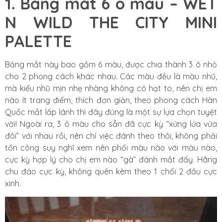
1. Bảng mắt 6 ô màu – WET
N WILD THE CITY MINI
PALETTE
Bảng mắt này bao gồm 6 màu, được chia thành 3 ô nhỏ
cho 2 phong cách khác nhau. Các màu đều là màu nhũ,
mà kiểu nhũ mịn nhẹ nhàng không có hạt to, nên chị em
nào ít trang điểm, thích đơn giản, theo phong cách Hàn
Quốc mắt lấp lánh thì đây đúng là một sự lựa chọn tuyệt
vời! Ngoài ra, 3 ô màu cho sẵn đã cực kỳ “xứng lứa vừa
đôi” với nhau rồi, nên chỉ việc đánh theo thôi, không phải
tốn công suy nghĩ xem nên phối màu nào với màu nào,
cực kỳ hợp lý cho chị em nào “gà” đánh mắt đấy. Hãng
chu đáo cực kỳ, không quên kèm theo 1 chổi 2 đầu cực
xinh.