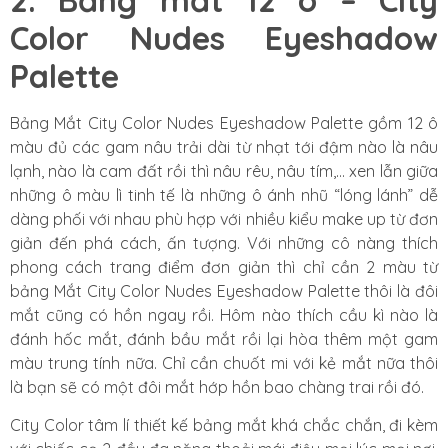
Color Nudes Eyeshadow
Palette
Bảng Mắt City Color Nudes Eyeshadow Palette gồm 12 ô
màu đủ các gam nâu trải dài từ nhạt tới đậm nào là nâu
lạnh, nào là cam đất rồi thì nâu rêu, nâu tím,… xen lẫn giữa
những ô màu lì tinh tế là những ô ánh nhũ “lóng lánh” dễ
dàng phối với nhau phù hợp với nhiều kiểu make up từ đơn
giản đến phá cách, ấn tượng. Với những cô nàng thích
phong cách trang điểm đơn giản thì chỉ cần 2 màu từ
bảng Mắt City Color Nudes Eyeshadow Palette thôi là đôi
mắt cũng có hồn ngay rồi. Hôm nào thích cầu kì nào là
đánh hốc mắt, đánh bầu mắt rồi lại hòa thêm một gam
màu trung tính nữa. Chỉ cần chuốt mi với kẻ mắt nữa thôi
là bạn sẽ có một đôi mắt hớp hồn bao chàng trai rồi đó.
City Color tâm lí thiết kế bảng mắt khá chắc chắn, đi kèm