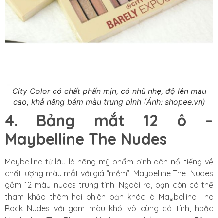
City Color có chất phấn mịn, có nhũ nhẹ, độ lên màu
cao, khả năng bám màu trung bình (Ảnh: shopee.vn)
4. Bảng mắt 12 ô –
Maybelline The Nudes
Maybelline từ lâu là hãng mỹ phẩm bình dân nổi tiếng về
chất lượng màu mắt với giá “mềm”. Maybelline The Nudes
gồm 12 màu nudes trung tính. Ngoài ra, bạn còn có thể
tham khảo thêm hai phiên bản khác là Maybelline The
Rock Nudes với gam màu khói vô cùng cá tính, hoặc