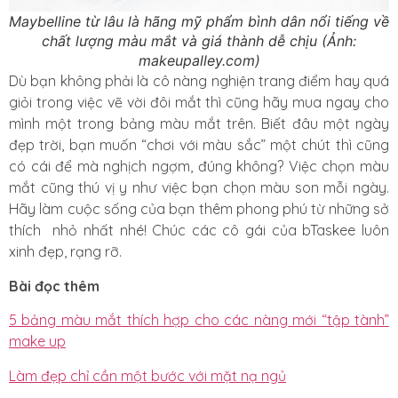
Maybelline từ lâu là hãng mỹ phẩm bình dân nổi tiếng về
chất lượng màu mắt và giá thành dễ chịu (Ảnh:
makeupalley.com)
Dù bạn không phải là cô nàng nghiện trang điểm hay quá
giỏi trong việc vẽ vời đôi mắt thì cũng hãy mua ngay cho
mình một trong bảng màu mắt trên. Biết đâu một ngày
đẹp trời, bạn muốn “chơi với màu sắc” một chút thì cũng
có cái để mà nghịch ngợm, đúng không? Việc chọn màu
mắt cũng thú vị y như việc bạn chọn màu son mỗi ngày.
Hãy làm cuộc sống của bạn thêm phong phú từ những sở
thích nhỏ nhất nhé! Chúc các cô gái của bTaskee luôn
xinh đẹp, rạng rỡ.
Bài đọc thêm
5 bảng màu mắt thích hợp cho các nàng mới “tập tành”
make up
Làm đẹp chỉ cần một bước với mặt nạ ngủ