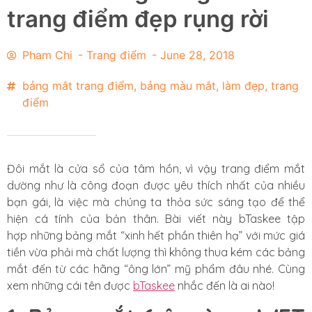
trang điểm đẹp rụng rời
Pham Chi
-
Trang điểm
-
June 28, 2018
bảng mắt trang điểm
,
bảng màu mắt
,
làm đẹp
,
trang
điểm
Đôi mắt là cửa sổ của tâm hồn, vì vậy trang điểm mắt
dường như là công đoạn được yêu thích nhất của nhiều
bạn gái, là việc mà chúng ta thỏa sức sáng tạo để thể
hiện cá tính của bản thân. Bài viết này bTaskee tập
hợp những bảng mắt “xinh hết phần thiên hạ” với mức giá
tiền vừa phải mà chất lượng thì không thua kém các bảng
mắt đến từ các hãng “ông lớn” mỹ phẩm đâu nhé. Cùng
xem những cái tên được
bTaskee
nhắc đến là ai nào!