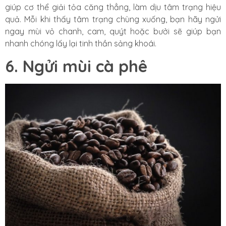
giúp cơ thể giải tỏa căng thẳng, làm dịu tâm trạng hiệu
quả. Mỗi khi thấy tâm trạng chùng xuống, bạn hãy ngửi
ngay mùi vỏ chanh, cam, quýt hoặc bưởi sẽ giúp bạn
nhanh chóng lấy lại tinh thần sảng khoái.
6. Ngửi mùi cà phê