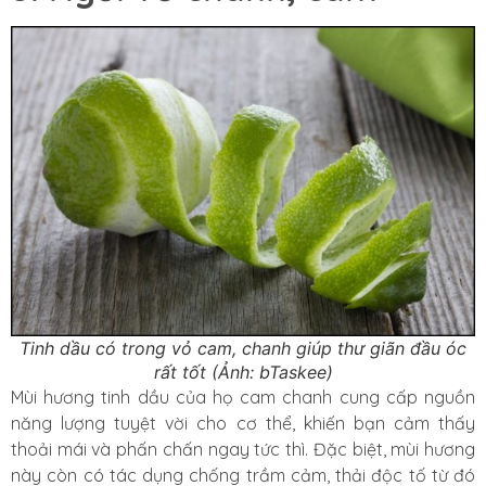
Tinh dầu có trong vỏ cam, chanh giúp thư giãn đầu óc
rất tốt
(Ảnh: bTaskee)
Mùi hương tinh dầu của họ cam chanh cung cấp nguồn
năng lượng tuyệt vời cho cơ thể, khiến bạn cảm thấy
thoải mái và phấn chấn ngay tức thì. Đặc biệt, mùi hương
này còn có tác dụng chống trầm cảm, thải độc tố từ đó