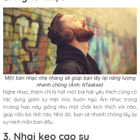
Một bản nhạc nhẹ nhàng sẽ giúp bạn lấy lại năng lượng
nhanh chóng
(Ảnh: bTaskee)
Nghe nhạc, thậm chí là hát một bài hát yêu thích cũng có
tác dụng giảm sự mệt mỏi, buồn ngủ. Âm nhạc trong
trường hợp này giống như một chất kích thích với não,
giúp não bộ tỉnh táo. Nhờ đó, bạn sẽ nhanh chóng lấy lại
sự minh mẫn ban đầu.
3. Nhai kẹo cao su