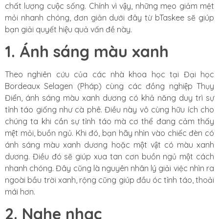
chất lượng cuộc sống. Chính vì vậy, những mẹo giảm mệt
mỏi nhanh chóng, đơn giản dưới đây từ bTaskee sẽ giúp
bạn giải quyết hiệu quả vấn đề này.
1. Ánh sáng màu xanh
Theo nghiên cứu của các nhà khoa học tại Đại học
Bordeaux Selagen (Pháp) cùng các đồng nghiệp Thụy
Điển, ánh sáng màu xanh dương có khả năng duy trì sự
tỉnh táo giống như cà phê. Điều này vô cùng hữu ích cho
chúng ta khi cần sự tỉnh táo mà cơ thể đang cảm thấy
mệt mỏi, buồn ngủ. Khi đó, bạn hãy nhìn vào chiếc đèn có
ánh sáng màu xanh dương hoặc một vật có màu xanh
dương. Điều đó sẽ giúp xua tan cơn buồn ngủ một cách
nhanh chóng. Đây cũng là nguyên nhân lý giải việc nhìn ra
ngoài bầu trời xanh, rộng cũng giúp đầu óc tỉnh táo, thoải
mái hơn.
2. Nghe nhạc