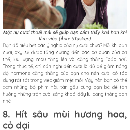
Một nụ cười thoải mái sẽ giúp bạn cảm thấy khá hơn khi
làm việc (Ảnh: bTaskee)
Bạn đã hiểu hết các ý nghĩa của nụ cười chưa? Mỗi khi bạn
cười, oxy sẽ được tăng cường đến các cơ quan của cơ
thể, lưu lượng máu tăng lên và căng thẳng “bốc hơi”.
Trong thực tế, chỉ cần nghĩ đến cười là đủ để giảm nồng
độ hormone căng thẳng của bạn cho nên cười có tác
dụng rất tốt trong việc giảm mệt mỏi. Vậy nên bạn có thể
xem những bộ phim hài, tán gẫu cùng bạn bè để tận
hưởng những trận cười sảng khoái đẩy lùi căng thẳng bạn
nhé.
8. Hít sâu mùi hương hoa,
cỏ dại