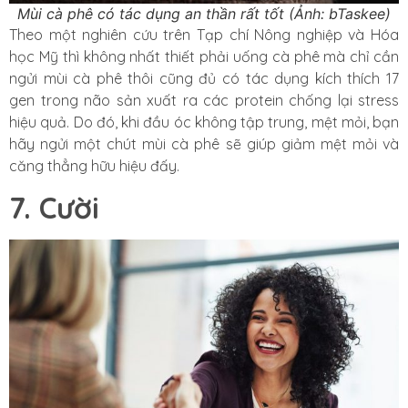
Mùi cà phê có tác dụng an thần rất tốt (Ảnh: bTaskee)
Theo một nghiên cứu trên Tạp chí Nông nghiệp và Hóa
học Mỹ thì không nhất thiết phải uống cà phê mà chỉ cần
ngửi mùi cà phê thôi cũng đủ có tác dụng kích thích 17
gen trong não sản xuất ra các protein chống lại stress
hiệu quả. Do đó, khi đầu óc không tập trung, mệt mỏi, bạn
hãy ngửi một chút mùi cà phê sẽ giúp giảm mệt mỏi và
căng thẳng hữu hiệu đấy.
7. Cười