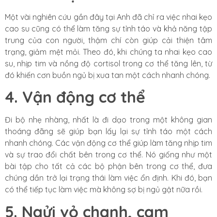
Một vài nghiên cứu gần đây tại Anh đã chỉ ra việc nhai kẹo
cao su cũng có thể làm tăng sự tỉnh táo và khả năng tập
trung của con người, thậm chí còn giúp cải thiện tâm
trạng, giảm mệt mỏi. Theo đó, khi chúng ta nhai kẹo cao
su, nhịp tim và nồng độ cortisol trong cơ thể tăng lên, từ
đó khiến cơn buồn ngủ bị xua tan một cách nhanh chóng.
4. Vận động cơ thể
Đi bộ nhẹ nhàng, nhất là đi dạo trong một không gian
thoáng đãng sẽ giúp bạn lấy lại sự tỉnh táo một cách
nhanh chóng. Các vận động cơ thể giúp làm tăng nhịp tim
và sự trao đổi chất bên trong cơ thể. Nó giống như một
bài tập cho tất cả các bộ phận bên trong cơ thể, đưa
chúng dần trở lại trạng thái làm việc ổn định. Khi đó, bạn
có thể tiếp tục làm việc mà không sợ bị ngủ gật nữa rồi.
5. Ngửi vỏ chanh, cam