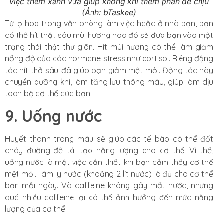
việc thêm xanh vừa giúp không khí thêm phần dễ chịu
(Ảnh: bTaskee)
Từ lọ hoa trong văn phòng làm việc hoặc ở nhà bạn, bạn
có thể hít thật sâu mùi hương hoa đó sẽ đưa bạn vào một
trạng thái thật thư giãn. Hít mùi hương có thể làm giảm
nồng độ của các hormone stress như cortisol. Riêng động
tác hít thở sâu đã giúp bạn giảm mệt mỏi. Động tác này
chuyển dưỡng khí, làm tăng lưu thông máu, giúp làm dịu
toàn bộ cơ thể của bạn.
9. Uống nước
Huyết thanh trong máu sẽ giúp các tế bào có thể đốt
cháy đường để tái tạo năng lượng cho cơ thể. Vì thế,
uống nước là một việc cần thiết khi bạn cảm thấy cơ thể
mệt mỏi. Tám ly nước (khoảng 2 lít nước) là đủ cho cơ thể
bạn mỗi ngày. Và caffeine không gây mất nước, nhưng
quá nhiều caffeine lại có thể ảnh hưởng đến mức năng
lượng của cơ thể.