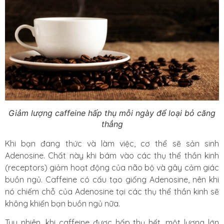
Giảm lượng caffeine hấp thụ mỗi ngày để loại bỏ căng
thẳng
Khi bạn đang thức và làm việc, cơ thể sẽ sản sinh
Adenosine. Chất này khi bám vào các thụ thể thần kinh
(receptors) giảm hoạt động của não bộ và gây cảm giác
buồn ngủ. Caffeine có cấu tạo giống Adenosine, nên khi
nó chiếm chỗ của Adenosine tại các thụ thể thần kinh sẽ
không khiến bạn buồn ngủ nữa.
Tuy nhiên, khi caffeine được hấp thụ hết, một lượng lớn