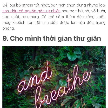
Để loại bỏ stress tốt nhất, bạn nên chọn dùng những loại
tinh dầu có nguồn gốc tự nhiên
như bạc hà, sả, vỏ bưởi,
hoa nhài, rosemary. Có thể sắm thêm đèn xông hoặc
máy khuếch tán để tinh dầu được lan tỏa đều trong
phòng.
9. Cho mình thời gian thư giãn