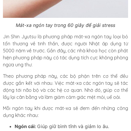
Mát-xa ngón tay trong 60 giây để giải stress
Jin Shin Jyutsu là phương pháp mát-xa ngón tay loại bỏ
tổn thương về tinh thần, được người Nhật áp dụng từ
5000 năm về trước. Gần đây, các nhà khoa học còn phát
hiện phương pháp này có tác dụng tích cực không phòng
ngừa ung thư.
Theo phương pháp này, các bộ phận trên cơ thể đều
được gắn kết với nhau. Việc mát-xa các ngón tay sẽ tác
động tới não bộ và các hệ cơ quan. Nhờ đó, giúp cơ thể
lấy lại cân bằng và làm giảm cảm giác mệt mỏi, uể oải.
Mỗi ngón tay khi được mát-xa sẽ đem đến những công
dụng khác nhau:
Ngón cái:
Giúp giữ bình tĩnh và giảm lo âu.