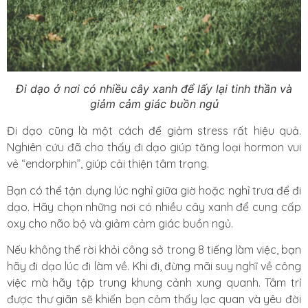
Đi dạo ở nơi có nhiều cây xanh để lấy lại tinh thần và
giảm cảm giác buồn ngủ
Đi dạo cũng là một cách để giảm stress rất hiệu quả.
Nghiên cứu đã cho thấy đi dạo giúp tăng loại hormon vui
vẻ “endorphin”, giúp cải thiện tâm trạng.
Bạn có thể tận dụng lúc nghỉ giữa giờ hoặc nghỉ trưa để đi
dạo. Hãy chọn những nơi có nhiều cây xanh để cung cấp
oxy cho não bộ và giảm cảm giác buồn ngủ.
Nếu không thể rời khỏi công sở trong 8 tiếng làm việc, bạn
hãy đi dạo lúc đi làm về. Khi đi, đừng mãi suy nghĩ về công
việc mà hãy tập trung khung cảnh xung quanh. Tâm trí
được thư giãn sẽ khiến bạn cảm thấy lạc quan và yêu đời