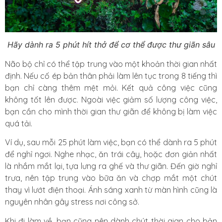
Hãy dành ra 5 phút hít thở để cơ thể được thư giãn sâu
Não bộ chỉ có thể tập trung vào một khoản thời gian nhất
định. Nếu cố ép bản thân phải làm lên tục trong 8 tiếng thì
bạn chỉ càng thêm mệt mỏi. Kết quả công việc cũng
không tốt lên được. Ngoài việc giảm số lượng công việc,
bạn cần cho mình thời gian thư giãn để không bị làm việc
quá tải.
Ví dụ, sau mỗi 25 phút làm việc, bạn có thể dành ra 5 phút
để nghỉ ngơi. Nghe nhạc, ăn trái cây, hoặc đơn giản nhất
là nhắm mắt lại, tựa lưng ra ghế và thư giãn. Đến giờ nghỉ
trưa, nên tập trung vào bữa ăn và chợp mắt một chút
thay vì lướt điện thoại. Ánh sáng xanh từ màn hình cũng là
nguyên nhân gây stress nơi công sở.
Khi đi làm về, bạn cũng nên dành chút thời gian cho bản