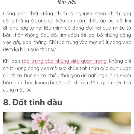
làm việc
Công việc chất đống chính là nguyên nhân chính gây
căng thẳng ở công sở. Nếu bạn cảm thấy áp lực mỗi khi
đi làm, hãy tự hỏi liệu mình có đang đòi hỏi quá nhiều từ
bản thân không. Sau đó, tìm cách để loại bỏ những công
việc gây xao nhãng. Chỉ tập trung vào một số ít công việc
đem lại hiệu quả thật sự.
Khi bạn
tập trung vào những việc quan trọng
, không chỉ
chất lượng công việc mà sức khỏe tinh thần của bạn được
cải thiện. Bạn sẽ có nhiều thời gian để nghỉ ngơi hơn. Đảm
bảo bản thân không bị kiệt sức khi ôm đồm quá nhiều thứ
cùng một lúc.
8. Đốt tinh dầu