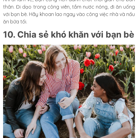
thân. Đi dạo trong công viên, tắm nước nóng, đi ăn uống
với bạn bè. Hãy khoan lao ngay vào công việc nhà và nấu
ăn bữa tối.
10. Chia sẻ khó khăn với bạn bè