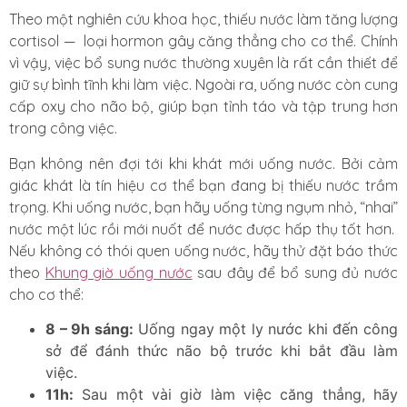
Theo một nghiên cứu khoa học, thiếu nước làm tăng lượng
cortisol — loại hormon gây căng thẳng cho cơ thể. Chính
vì vậy, việc bổ sung nước thường xuyên là rất cần thiết để
giữ sự bình tĩnh khi làm việc. Ngoài ra, uống nước còn cung
cấp oxy cho não bộ, giúp bạn tỉnh táo và tập trung hơn
trong công việc.
Bạn không nên đợi tới khi khát mới uống nước. Bởi cảm
giác khát là tín hiệu cơ thể bạn đang bị thiếu nước trầm
trọng. Khi uống nước, bạn hãy uống từng ngụm nhỏ, “nhai”
nước một lúc rồi mới nuốt để nước được hấp thụ tốt hơn.
Nếu không có thói quen uống nước, hãy thử đặt báo thức
theo
Khung giờ uống nước
sau đây để bổ sung đủ nước
cho cơ thể:
8 – 9h sáng:
Uống ngay một ly nước khi đến công
sở để đánh thức não bộ trước khi bắt đầu làm
việc.
11h:
Sau một vài giờ làm việc căng thẳng, hãy