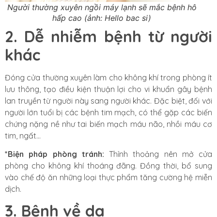
Người thường xuyên ngồi máy lạnh sẽ mắc bệnh hô
hấp cao (ảnh: Hello bac si)
2. Dễ nhiễm bệnh từ người
khác
Đóng cửa thường xuyên làm cho không khí trong phòng ít
lưu thông,
tạo điều kiện thuận lợi cho vi khuẩn gây bệnh
lan truyền từ người này sang người khác. Đặc biệt, đối với
người lớn tuổi bị các bệnh tim mạch, có thể gặp các biến
chứng nặng nề như tai biến mạch máu não, nhồi máu cơ
tim, ngất…
*Biện pháp phòng tránh:
Thỉnh thoảng nên mở cửa
phòng cho không khí thoáng đãng. Đồng thời, bổ sung
vào chế độ ăn những loại thực phẩm tăng cường hệ miễn
dịch.
3. Bệnh về da