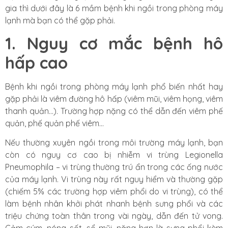
gia thì dưới đây là 6 mầm bệnh khi ngồi trong phòng máy
lạnh mà bạn có thể gặp phải.
1. Ng
uy cơ mắc bệnh hô
hấp cao
Bệnh
khi ngồi trong phòng máy lạnh
phổ biến nhất hay
gặp phải là viêm đường hô hấp (viêm mũi, viêm họng, viêm
thanh quản…). Trường hợp nặng có thể dẫn đến viêm phế
quản, phế quản phế viêm…
Nếu thường xuyên ngồi trong môi trường máy lạnh, bạn
còn có nguy cơ cao bị nhiễm vi trùng Legionella
Pneumophila – vi trùng thường trú ẩn trong các ống nước
của máy lạnh. Vi trùng này rất nguy hiểm và thường gặp
(chiếm 5% các trường hợp viêm phổi do vi trùng), có thể
làm bệnh nhân khởi phát nhanh bệnh sưng phổi và các
triệu chứng toàn thân trong vài ngày, dẫn đến tử vong.