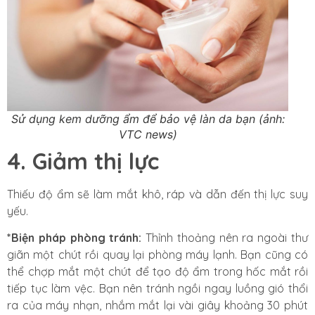
Sử dụng kem dưỡng ẩm để bảo vệ làn da bạn (ảnh:
VTC news)
4. Giảm thị lực
Thiếu độ ẩm sẽ làm mắt khô, ráp và dẫn đến thị lực suy
yếu.
*Biện pháp phòng tránh:
Thỉnh thoảng nên ra ngoài thư
giãn một chút rồi quay lại phòng máy lạnh. Bạn cũng có
thể chợp mắt một chút để tạo độ ẩm trong hốc mắt rồi
tiếp tục làm vệc. Bạn nên tránh ngồi ngay luồng gió thổi
ra của máy nhạn, nhắm mắt lại vài giây khoảng 30 phút