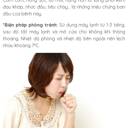
Cảm cúm, nóng sốt, sổ mũi, nặng hơn là sưng phổi kèm
đau khớp, nhức đầu, tiêu chảy… là những triệu chứng ban
đầu của bênh này.
*Biện pháp phòng tránh:
Sử dụng máy lạnh từ 1-3 tiếng,
sau đó tắt máy lạnh và mở cửa cho không khí thông
thoáng. Nhiệt độ phòng và nhiệt độ bên ngoài nên lệch
o
nhau khoảng
7
C.