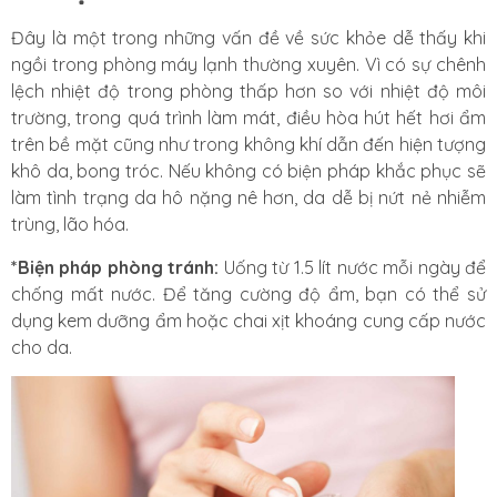
Đây là một trong những vấn đề về sức khỏe dễ thấy khi
ngồi trong phòng máy lạnh thường xuyên. Vì có sự chênh
lệch nhiệt độ trong phòng thấp hơn so
với nhiệt độ môi
trường, trong quá trình làm mát, điều hòa hút hết hơi ẩm
trên bề mặt cũng như trong không khí dẫn đến hiện tượng
khô da, bong tróc. Nếu không có biện pháp khắc phục sẽ
làm tình trạng da hô nặng nê hơn, da dễ bị nứt nẻ nhiễm
trùng, lão hóa.
*Biện pháp phòng tránh:
Uống từ 1.5 lít nước mỗi ngày để
chống mất nước. Để tăng cường độ ẩm, bạn có thể sử
dụng kem dưỡng ẩm hoặc chai xịt khoáng cung cấp nước
cho da.