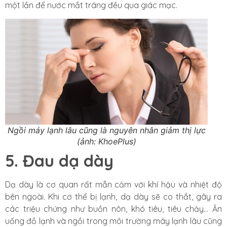
một lần để nước mắt tráng đều qua giác mạc.
Ngồi máy lạnh lâu cũng là nguyên nhân giảm thị lực
(ảnh: KhoePlus)
5. Đau dạ dày
Dạ dày là cơ quan rất mẫn cảm với khí hậu và nhiệt độ
bên ngoài. Khi cơ thể bị lạnh, dạ dày sẽ co thắt, gây ra
các triệu chứng như buồn nôn, khó tiêu, tiêu chảy… Ăn
uống đồ lạnh và ngồi trong môi trường máy lạnh lâu cũng