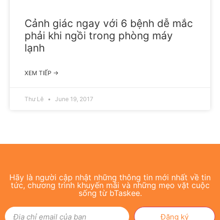
Cảnh giác ngay với 6 bệnh dễ mắc
phải khi ngồi trong phòng máy
lạnh
XEM TIẾP →
Thư Lê
June 19, 2017
Hãy là người cập nhật những thông tin mới nhất về tin
tức, chương trình khuyến mãi và những mẹo vặt cuộc
sống từ bTaskee.
Đăng ký