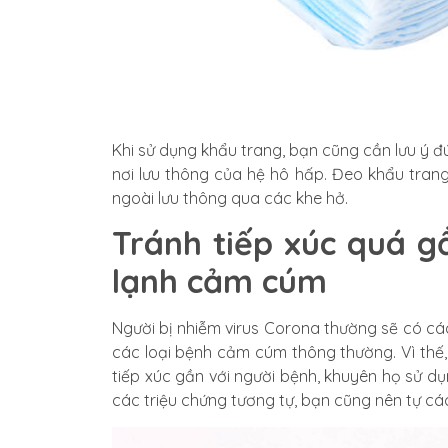
Khi sử dụng khẩu trang, bạn cũng cần lưu ý đ
nơi lưu thông của hệ hô hấp. Đeo khẩu trang
ngoài lưu thông qua các khe hở.
Tránh tiếp xúc quá gầ
lạnh cảm cúm
Người bị nhiễm virus Corona thường sẽ có các
các loại bệnh cảm cúm thông thường. Vì thế
tiếp xúc gần với người bệnh, khuyên họ sử d
các triệu chứng tương tự, bạn cũng nên tự các