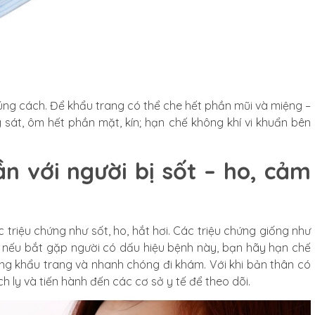
úng cách. Để khẩu trang có thể che hết phần mũi và miệng –
 sát, ôm hết phần mặt, kín; hạn chế không khí vi khuẩn bên
n với người bị sốt – ho, cảm
 triệu chứng như sốt, ho, hắt hơi. Các triệu chứng giống như
, nếu bắt gặp người có dấu hiệu bệnh này, bạn hãy hạn chế
ụng khẩu trang và nhanh chóng đi khám. Với khi bản thân có
h ly và tiến hành đến các cơ sở y tế để theo dõi.