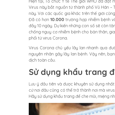
Hiện tại, Tổ chức Y tế Thế giới WHO đã đặt 
Virus này bắt nguồn từ thành phố Vũ Hán – 
này. Với các quốc gia khác trên thế giới cũn
Đã có hơn
10.000
trường hợp nhiễm bệnh 
đầy 10 ngày. Dự kiến những con số sẽ còn tă
chống nguy cơ nhiễm bệnh cho bản thân, gia
phổi từ virus Corona.
Virus Corona chủ yếu lây lan nhanh qua đườ
nguyên nhân gây lây lan bệnh. Vậy nên, bạn
dịch toàn cầu.
Sử dụng khẩu trang 
Lưu ý đầu tiên và được khuyên sử dụng nhất 
cứ nơi đâu cũng có thể trở thành nơi mà viru
Hãy sử dụng khẩu trang để che mũi, miệng nhằ