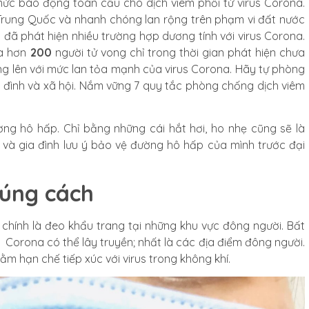
mức báo động toàn cầu cho dịch viêm phổi từ virus Corona.
Trung Quốc và nhanh chóng lan rộng trên phạm vi đất nước
g đã phát hiện nhiều trường hợp dương tính với virus Corona.
và hơn
200
người tử vong chỉ trong thời gian phát hiện chưa
ng lên với mức lan tỏa mạnh của virus Corona. Hãy tự phòng
 đình và xã hội. Nắm vững 7 quy tắc phòng chống dịch viêm
ng hô hấp. Chỉ bằng những cái hắt hơi, ho nhẹ cũng sẽ là
 và gia đình lưu ý bảo vệ đường hô hấp của mình trước đại
đúng cách
chính là đeo khẩu trang tại những khu vực đông người. Bất
s Corona có thể lây truyền; nhất là các địa điểm đông người.
m hạn chế tiếp xúc với virus trong không khí.