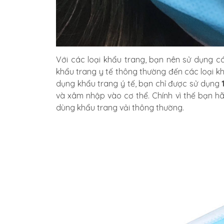
Với các loại khẩu trang, bạn nên sử dụng cá
khẩu trang y tế thông thường đến các loại k
dụng khẩu trang ý tế, bạn chỉ được sử dụng
và xâm nhập vào cơ thể. Chính vì thế bạn hã
dùng khẩu trang vải thông thường.