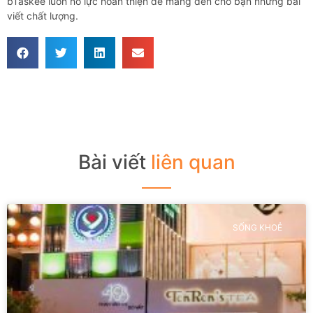
bTaskee luôn nỗ lực hoàn thiện để mang đến cho bạn những bài
viết chất lượng.
Bài viết
liên quan
SỐNG KHOẺ