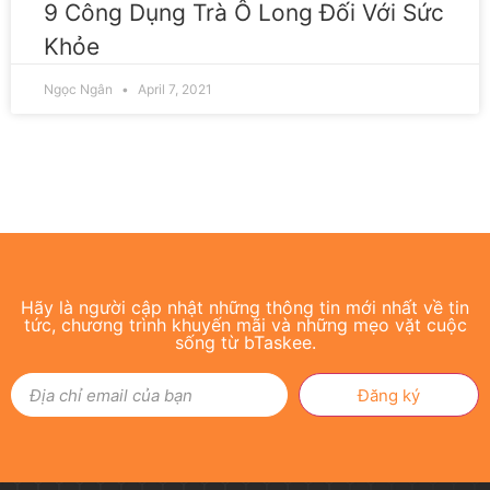
9 Công Dụng Trà Ô Long Đối Với Sức
Khỏe
Ngọc Ngân
April 7, 2021
Hãy là người cập nhật những thông tin mới nhất về tin
tức, chương trình khuyến mãi và những mẹo vặt cuộc
sống từ bTaskee.
Đăng ký