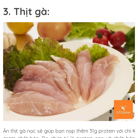
3. Thịt gà:
Ăn thịt gà nạc sẽ giúp bạn nạp thêm 31g protein với chỉ 4