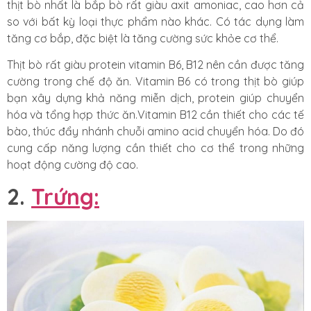
thịt bò nhất là bắp bò rất giàu axit amoniac, cao hơn cả
so với bất kỳ loại thực phẩm nào khác. Có tác dụng làm
tăng cơ bắp, đặc biệt là tăng cường sức khỏe cơ thể.
Thịt bò rất giàu protein vitamin B6, B12 nên cần được tăng
cường trong chế độ ăn. Vitamin B6 có trong thịt bò giúp
bạn xây dựng khả năng miễn dịch, protein giúp chuyển
hóa và tổng hợp thức ăn.Vitamin B12 cần thiết cho các tế
bào, thúc đẩy nhánh chuỗi amino acid chuyển hóa. Do đó
cung cấp năng lượng cần thiết cho cơ thể trong những
hoạt động cường độ cao.
2.
Trứng: