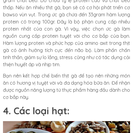
gram chất béo. Do chứa tỷ lệ protein cao và chất béo
thấp. Nếu ăn nhiều thịt gà, bạn sẽ có cơ hội phát triển cơ
bawso vùn vụt. Trong ức gà chứa đến 33gram hàm lượng
protein có trong 100gr. Đây là bộ phận cung cấp nhiều
protein nhất của con gà. Vì vậy, việc chọn ức gà làm
nguồn cung cấp protein tuyệt vời cho cơ bắp của bạn.
Hàm lượng protein và phức hợp của amino axit trong thịt
gà có ảnh hưởng tích cực đến não bộ. Làm phấn chấn
tinh thần, giảm sự lo lắng, stress cũng như có tác dụng cải
thiện huyết áp và nhịp tim.
Bạn nên kết hợp chế biến thịt gà để tạo nên những món
ăn có hương vị tuyệt vời và đa dạng hóa bữa ăn. Để nhận
được nguồn năng lượng từ thực phẩm hàng đầu dành cho
cơ bắp này.
4. Các loại hạt: