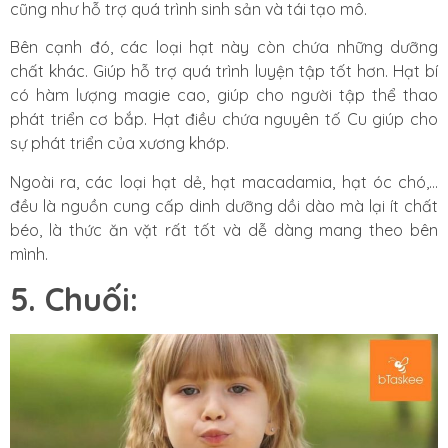
cũng như hỗ trợ quá trình sinh sản và tái tạo mô.
Bên cạnh đó, các loại hạt này còn chứa những dưỡng
chất khác. Giúp hỗ trợ quá trình luyện tập tốt hơn. Hạt bí
có hàm lượng magie cao, giúp cho người tập thể thao
phát triển cơ bắp. Hạt điều chứa nguyên tố Cu giúp cho
sự phát triển của xương khớp.
Ngoài ra, các loại hạt dẻ, hạt macadamia, hạt óc chó,…
đều là nguồn cung cấp dinh dưỡng dồi dào mà lại ít chất
béo, là thức ăn vặt rất tốt và dễ dàng mang theo bên
mình.
5. Chuối: