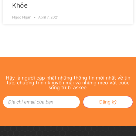
Khỏe
Ngọc Ngân
April 7, 2021
Hãy là người cập nhật những thông tin mới nhất về tin
tức, chương trình khuyến mãi và những mẹo vặt cuộc
sống từ bTaskee.
Đăng ký