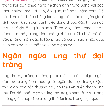
trạng rối loạn chức năng hệ thần kinh trung ương với các
triệu chứng: mất trí nhớ, ảo giác, mê sản, trầm cảm. Để
cải thiện các triệu chứng lâm sàng trên, các chuyên gia Y
tế khuyến khích bên cạnh việc dùng thuốc đặc trị, cần có
một chế độ ăn giàu niacin. Theo đó, hàm lượng niacin
được tìm thấy trong đậu phộng khá cao. Chính vì thế, ăn
đậu phộng mỗi ngày là liệu pháp bổ sung niacin hiệu quả,
giúp não bộ minh mẫn và khỏe mạnh hơn.
Ngăn ngừa ung thư đại
tràng
Ung thư đại tràng thường phát triển từ các polyp tuyến
đại trực tràng (tổn thương từ tuyến đại trực tràng). Qua
thời gian, các tổn thương này có thể tiến triển thành ung
thư. Do đó, phát hiện và loại bỏ polyp sớm là một trong
những giải pháp điều trị ung thư đại trực tràng hiệu quả.