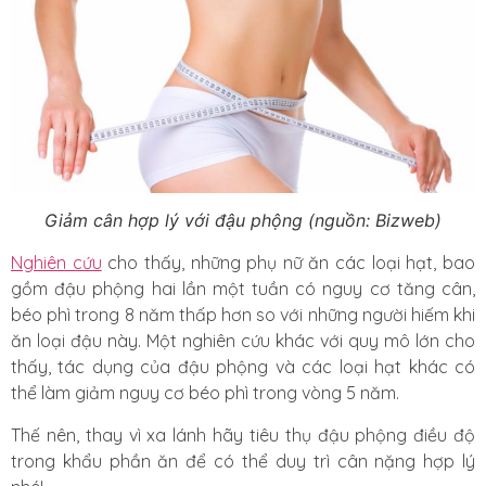
Giảm cân hợp lý với đậu phộng (nguồn: Bizweb)
Nghiên cứu
cho thấy, những phụ nữ ăn các loại hạt, bao
gồm đậu phộng hai lần một tuần có nguy cơ tăng cân,
béo phì trong 8 năm thấp hơn so với những người hiếm khi
ăn loại đậu này. Một nghiên cứu khác với quy mô lớn cho
thấy, tác dụng của đậu phộng và các loại hạt khác có
thể làm giảm nguy cơ béo phì trong vòng 5 năm.
Thế nên, thay vì xa lánh hãy tiêu thụ đậu phộng điều độ
trong khẩu phần ăn để có thể duy trì cân nặng hợp lý