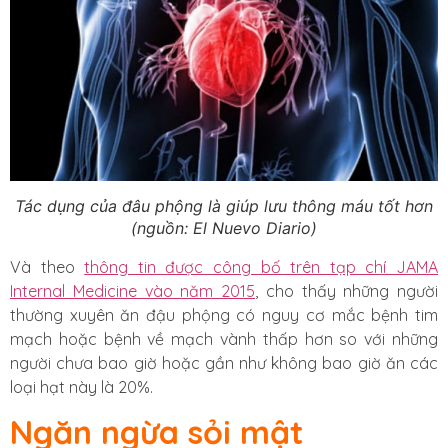
Tác dụng của đâu phộng là giúp lưu thông máu tốt hơn
(nguồn: El Nuevo Diario)
Và theo
thông tin được công bố trên tạp chí JAMA
Internal Medicine vào năm 2015
, cho thấy những người
thường xuyên ăn đậu phộng có nguy cơ mắc bệnh tim
mạch hoặc bệnh về mạch vành thấp hơn so với những
người chưa bao giờ hoặc gần như không bao giờ ăn các
loại hạt này là 20%.
Ngăn ngừa sỏi mật