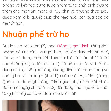
phộng và kết hợp cùng 100g nhằm tăng chất dinh dưỡng
thêm cho món ăn, mang đi nấu chín và thưởng thức. Đây
được xem là bí quyết giúp cho việc nuôi con của các bà
mẹ tốt hơn.
Nhuận phế trừ ho
“Ăn lạc có tốt không?”, theo
Đông y giải thích
rằng đậu
phộng có tính bình, vị ngọt béo, có tác dụng nhuận phế,
hòa vị, trừ đàm, chỉ huyết. Theo tìm hiểu “nhuận phế” là tốt
cho đường khí, ở đây chính hệ hô hấp – phối. Vì thế tác
dụng của lạc sẽ giúp tăng cường điều khí, thanh họng và
chống ho. Như trong một tài liệu của Triệu Học Mẫn (Trung
Quốc) có đoạn ghi rằng: “Một người phụ nữ ho rất nhiều
đờm, mỗi ngày chị ta ăn 50g đến 150g nhân lạc và ăn hết
10kg thì thấy cả ho và đờm đều khỏi hết”.