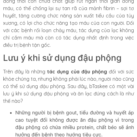
đồng thời còn chứa chất giúp rút ngắn thời gian đông
máu, có thể chống lại sự tan rã của mảnh fibrin – sợi tơ
huyết, tăng cường chức năng sản xuất tiểu cầu của tủy
xương, có lợi cho chức năng tạo máu của con người. Đối
với các bệnh rối loạn chảy máu, tác dụng của lạc không
chỉ cầm máu mà còn có tác dụng nhất định trong việc
điều trị bệnh tận gốc.
Lưu ý khi sử dụng đậu phộng
Trên đây là những
tác dụng của đậu phộng
đối với sức
khỏe chúng ta, nhưng không phải lúc nào, người nào cũng
có thể sử dụng đậu phộng. Sau đây, bTaskee có một vài
lưu ý khi sử dụng đậu phộng và ăn lạc đúng cách là như
thế nào?
Những người bị bệnh gout, tiểu đường và huyết áp
cao tuyệt đối không được ăn đậu phộng vì trong
đậu phộng có chứa nhiều protein, chất béo sẽ ảnh
hưởng đến bệnh theo hướng tiêu cực.