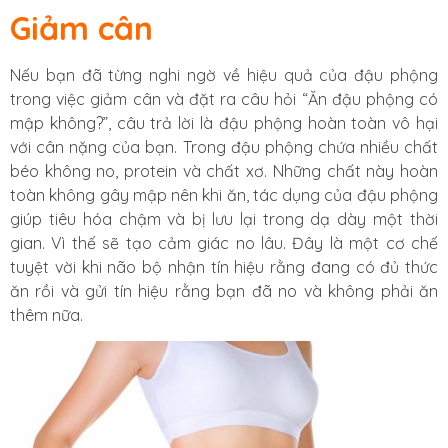
Giảm cân
Nếu bạn đã từng nghi ngờ về hiệu quả của đậu phộng
trong việc giảm cân và đặt ra câu hỏi “Ăn đậu phộng có
mập không?”, câu trả lời là đậu phộng hoàn toàn vô hại
với cân nặng của bạn. Trong đậu phộng chứa nhiều chất
béo không no, protein và chất xơ. Những chất này hoàn
toàn không gây mập nên khi ăn, tác dụng của đậu phộng
giúp tiêu hóa chậm và bị lưu lại trong dạ dày một thời
gian. Vì thế sẽ tạo cảm giác no lâu. Đây là một cơ chế
tuyệt vời khi não bộ nhận tín hiệu rằng đang có đủ thức
ăn rồi và gửi tín hiệu rằng bạn đã no và không phải ăn
thêm nữa.