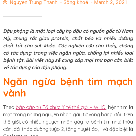
Nguyen Trung Thanh
-
Sống khoẻ
-
March 2, 2021
Đậu phộng là một loại cây họ đậu có nguồn gốc từ Nam
Mỹ, chúng rất giàu protein, chất béo và nhiều dưỡng
chất tốt cho sức khỏe. Các nghiên cứu cho thấy, chúng
có tác dụng trong việc ngăn ngừa, chống lại nhiều loại
bệnh tật. Bài viết này sẽ cung cấp mọi thứ bạn cần biết
về tác dụng của đậu phộng.
Ngăn ngừa bệnh tim mạch
vành
Theo
báo cáo từ Tổ chức Y tế thế giới – WHO
, bệnh tim là
một trong những nguyên nhân gây tử vong hàng đầu trên
thế giới, có nhiều nguyên nhân gây ra bệnh tim như: thừa
cân, đái tháo đường tuýp 2, tăng huyết áp,… và đặc biệt là