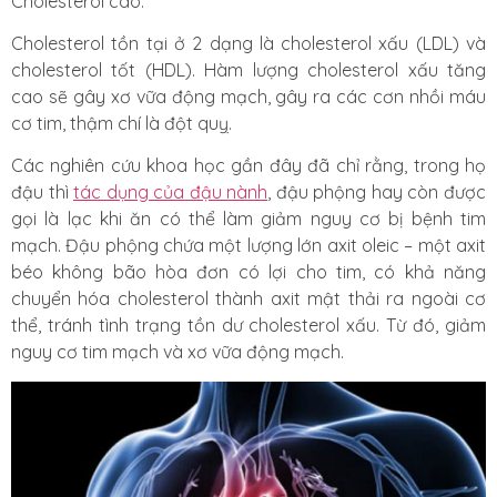
Cholesterol cao.
Cholesterol tồn tại ở 2 dạng là cholesterol xấu (LDL) và
cholesterol tốt (HDL). Hàm lượng cholesterol xấu tăng
cao sẽ gây xơ vữa động mạch, gây ra các cơn nhồi máu
cơ tim, thậm chí là đột quỵ.
Các nghiên cứu khoa học gần đây đã chỉ rằng, trong họ
đậu thì
tác dụng của đậu nành
, đậu phộng hay còn được
gọi là lạc khi ăn có thể làm giảm nguy cơ bị bệnh tim
mạch. Đậu phộng chứa một lượng lớn axit oleic – một axit
béo không bão hòa đơn có lợi cho tim, có khả năng
chuyển hóa cholesterol thành axit mật thải ra ngoài cơ
thể, tránh tình trạng tồn dư cholesterol xấu. Từ đó, giảm
nguy cơ tim mạch và xơ vữa động mạch.