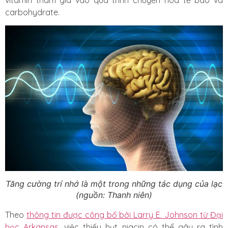
carbohydrate.
Tăng cường trí nhớ là một trong những tác dụng của lạc
(nguồn: Thanh niên)
Theo
thông tin được công bố bởi Larry E. Johnson từ Đại
học Arkansas
, việc thiếu hụt niacin có thể gây ra tình