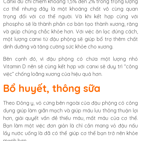
Canxi dù chỉ chiếm khoảng 1,5% đến 2% trong trọng lượng
cơ thể nhưng đây là một khoáng chất vô cùng quan
trọng đối với cơ thể người. Và khi kết hợp cùng với
phospho sẽ là thành phần cơ bản tạo thành xương, răng
và giúp chúng chắc khỏe hơn. Với việc ăn lạc đúng cách,
một lượng canxi từ đậu phộng sẽ giúp bổ trợ thêm chất
dinh dưỡng và tăng cường sức khỏe cho xương.
Bên cạnh đó, vì đậu phộng có chứa một lượng nhỏ
Vitamin D nên sẽ cùng kết hợp với canxi sẽ duy trì “công
việc” chống loãng xương của hiệu quả hơn.
Bổ huyết, thông sữa
Theo Đông y, vỏ cứng bên ngoài của đậu phộng có công
dụng giúp làm giãn mạch và giúp máu lưu thông thuận lợi
hơn, giải quyết vấn đề thiếu máu, mất máu của cơ thể.
Bạn làm một việc đơn giản là chỉ cần mang vỏ đậu nấu
lấy nước uống là đã có thể giúp cơ thể bạn trở nên khỏe
mạnh hơn.