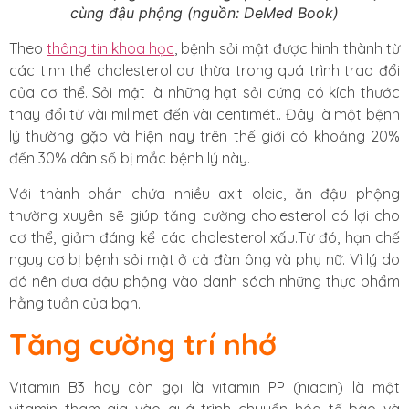
cùng đậu phộng (nguồn: DeMed Book)
Theo
thông tin khoa học
, bệnh sỏi mật được hình thành từ
các tinh thể cholesterol dư thừa trong quá trình trao đổi
của cơ thể. Sỏi mật là những hạt sỏi cứng có kích thước
thay đổi từ vài milimet đến vài centimét.. Đây là một bệnh
lý thường gặp và hiện nay trên thế giới có khoảng 20%
đến 30% dân số bị mắc bệnh lý này.
Với thành phần chứa nhiều axit oleic, ăn đậu phộng
thường xuyên sẽ giúp tăng cường cholesterol có lợi cho
cơ thể, giảm đáng kể các cholesterol xấu.Từ đó, hạn chế
nguy cơ bị bệnh sỏi mật ở cả đàn ông và phụ nữ. Vì lý do
đó nên đưa đậu phộng vào danh sách những thực phẩm
hằng tuần của bạn.
Tăng cường trí nhớ
Vitamin B3 hay còn gọi là vitamin PP (niacin) là một
vitamin tham gia vào quá trình chuyển hóa tế bào và