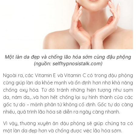
Một làn da đẹp và chống lão hóa sớm cùng đậu phộng
(nguồn: selfhypnosistalk.com)
Ngoài ra, các Vitamin E và Vitamin C có trong đậu phộng
cũng giúp làn da khỏe mạnh và ổn định hơn nhờ khả năng
chống oxy hóa. Từ đó tránh những hiện tượng như sạm
da, nám da,…và hơn hết chống lại sự hình thành của các
gốc tự do – mảnh phân tử không cố định. Gốc tự do càng
nhiều, quá trình lão hóa sẽ diễn ra ngày càng nhanh.
Vì vậy, thường xuyên ăn đậu phộng sẽ giúp chúng ta có
một làn da đẹp hơn và chống được việc lão hóa sớm.