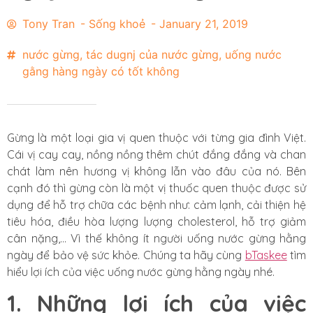
Tony Tran
-
Sống khoẻ
-
January 21, 2019
nước gừng
,
tác dugnj của nước gừng
,
uống nước
gằng hàng ngày có tốt không
Gừng là một loại gia vị quen thuộc với từng gia đình Việt.
Cái vị cay cay, nồng nồng thêm chút đắng đắng và chan
chát làm nên hương vị không lẫn vào đâu của nó. Bên
cạnh đó thì gừng còn là một vị thuốc quen thuộc được sử
dụng để hỗ trợ chữa các bệnh như: cảm lạnh, cải thiện hệ
tiêu hóa, điều hòa lượng lượng cholesterol, hỗ trợ giảm
cân nặng,… Vì thế không ít người uống nước gừng hằng
ngày để bảo vệ sức khỏe. Chúng ta hãy cùng
bTaskee
tìm
hiểu lợi ích của việc uống nước gừng hằng ngày nhé.
1. Những lợi ích của việc