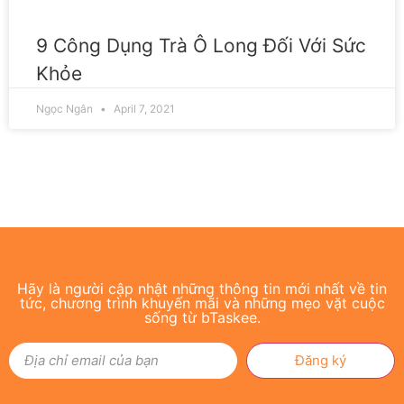
9 Công Dụng Trà Ô Long Đối Với Sức
Khỏe
Ngọc Ngân
April 7, 2021
Hãy là người cập nhật những thông tin mới nhất về tin
tức, chương trình khuyến mãi và những mẹo vặt cuộc
sống từ bTaskee.
Đăng ký