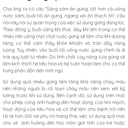
Cha ông ta có câu “Sáng sớm ăn gừng, tốt hơn cả uống
nước sâm; buổi tối ăn gừng, ngang với ăn thạch tín”, câu
nói này nói sự quan trọng của việc sử dụng gừng đúng lúc.
Theo đông y, buổi sáng khi thức dậy khí âm trong cơ thể
nhiều nên uống một chút nước gừng sẽ làm cho khí dương
tăng, cơ thể cảm thấy khỏe khoắn và tràn đầy năng
lượng. Tuy nhiên, vào buổi tối uống nước gừng chính là đi
trái quy luật tự nhiên. Do tính chất cay nóng của gừng sẽ
làm kích thích hệ tiêu hóa và hệ tuần hoàn làm cho cơ thể
hưng phấn dẫn đến mất ngủ.
Sử dụng quá nhiều gừng làm tăng khả năng chảy máu
nên những người bị rối loạn chảy máu nên xem xét kỹ
lưỡng trước khi sử dụng. Bên cạnh đó, sử dụng trên mức
cho phép cũng ảnh hưởng đến hoạt động của tim mạch,
hoạt động của tiêu hóa và có thể làm cho bệnh trở nên
tồi tệ hơn. Đối với phụ nữ mang thai, việc sử dụng quá mức
cho sẽ ảnh hưởng đến hóc môn giới tính của trẻ hoặc