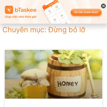
Chuyên mục: Đừng bỏ lỡ