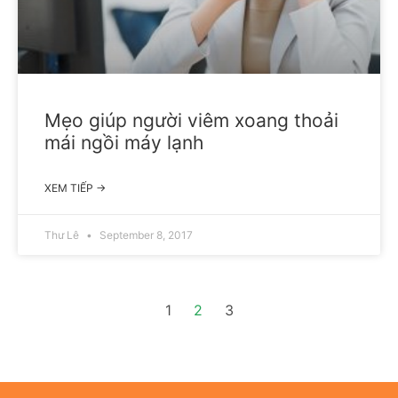
Mẹo giúp người viêm xoang thoải
mái ngồi máy lạnh
XEM TIẾP →
Thư Lê
September 8, 2017
1
2
3