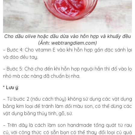
Cho dầu olive hoặc dầu dừa vào hỗn hợp và khuấy đều
(Ảnh: webtrangdiem.com)
– Bước 4: Cho vitamin E vào khi hỗn hợp gần đặc sánh lại
và đảo đều tay.
– Bước 5: Chờ cho đến khi hỗn hợp nguội hẳn thì đổ vào lọ
nhỏ mà các nàng đã chuẩn bị nha.
* Lưu ý
:
– Từ bước 2 (nấu cách thủy) không sử dụng các vật dụng
bằng kim loại để tránh làm đổi màu son, có thể dùng các
vật dụng bằng thủy tinh, gỗ, sứ.
– Trên đây là cách làm son handmade tổng quát từ rau
củ, với công thức có sẵn bạn có thể thay đổi loại củ quả