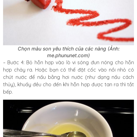
Chọn màu son yêu thích của các nàng (Ảnh:
me.phununet.com)
– Bước 4: Bỏ hỗn hợp vào lò vi sóng đun nóng cho hỗn
hợp chảy ra. Hoặc bạn có thể đặt cốc vào nồi nhỏ có
chút nước để nấu bằng hơi nước (như dạng nấu cách
thủy), khuấy đều cho đến khi hỗn hợp được tan ra thì tắt
bếp.