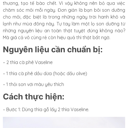
thương, tạo tế bào chết. Vì vậy không nên bỏ qua việc
chăm sóc môi mỗi ngày. Đơn giản là bạn bôi son dưỡng
cho môi, đặc biệt là trong những ngày trời hanh khô và
lạnh như mùa đông này. Tự tay làm một lọ son dưỡng từ
những nguyên liệu an toàn thật tuyệt đúng không nào?
Mà giá cả vô cùng rẻ còn hiệu quả thì thật bất ngờ.
Nguyên liệu cần chuẩn bị:
– 2 thìa cà phê Vaseline
– 1 thìa cà phê dầu dừa (hoặc dầu olive)
– 1 thỏi son với màu yêu thích
Cách thực hiện:
– Bước 1: Dùng thìa gỗ lấy 2 thìa Vaseline.