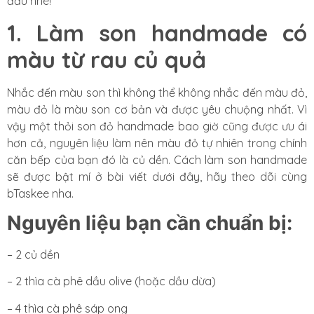
đầu nhé!
1. Làm son handmade có
màu từ rau củ quả
Nhắc đến màu son thì không thể không nhắc đến màu đỏ,
màu đỏ là màu son cơ bản và được yêu chuộng nhất. Vì
vậy một thỏi son đỏ handmade bao giờ cũng được ưu ái
hơn cả, nguyên liệu làm nên màu đỏ tự nhiên trong chính
căn bếp của bạn đó là củ dền. Cách làm son handmade
sẽ được bật mí ở bài viết dưới đây, hãy theo dõi cùng
bTaskee nha.
Nguyên liệu bạn cần chuẩn bị:
– 2 củ dền
– 2 thìa cà phê dầu olive (hoặc dầu dừa)
– 4 thìa cà phê sáp ong