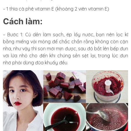
– 1 thìa cà phê vitamin E (khoảng 2 viên vitamin E)
Cách làm:
– Bước 1: Củ dền làm sạch, ép lấy nước, bạn nên lọc kĩ
bằng miếng vải mỏng để chắc chắn rằng không còn cặn
nha, như vậy thì son mới mịn được, sau đó bắt lên bếp đun
với lửa nhỏ cho đến khi chúng sền sệt lại, trong lúc đun
nhớ phải dùng đũa khuấy đều.