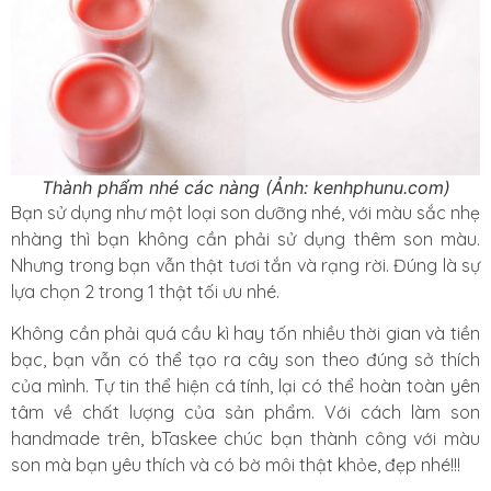
Thành phẩm nhé các nàng (Ảnh: kenhphunu.com)
Bạn sử dụng như một loại son dưỡng nhé, với màu sắc nhẹ
nhàng thì bạn không cần phải sử dụng thêm son màu.
Nhưng trong bạn vẫn thật tươi tắn và rạng rời. Đúng là sự
lựa chọn 2 trong 1 thật tối ưu nhé.
Không cần phải quá cầu kì hay tốn nhiều thời gian và tiền
bạc, bạn vẫn có thể tạo ra cây son theo đúng sở thích
của mình. Tự tin thể hiện cá tính, lại có thể hoàn toàn yên
tâm về chất lượng của sản phẩm. Với cách làm son
handmade trên, bTaskee chúc bạn thành công với màu
son mà bạn yêu thích và có bờ môi thật khỏe, đẹp nhé!!!