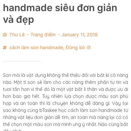
handmade siêu đơn giản
và đẹp
Thư Lê
-
Trang điểm
-
January 11, 2018
cách làm son handmade
,
Đừng bỏ lỡ
Son môi là vật dụng không thể thiếu đối với bất kì cô nàng
nào. Một tí son sẽ làm cho các nàng thêm phần tự tin và
tươi tắn hơn vì thế đó là một vật bất li thân và được ưu ái
hơn bao giờ hết. Tuy nhiên lựa chọn được màu son phù
hợp và an toàn thì là chuyện không dễ dàng gì. Vậy tại
sao không cùng bTaskee học cách làm son handmade từ
những vật liệu đơn giản dễ tìm, an toàn mà nàng lại có có
thể chọn một màu son mà mình ưng ý nhất. Nào cùng bắt