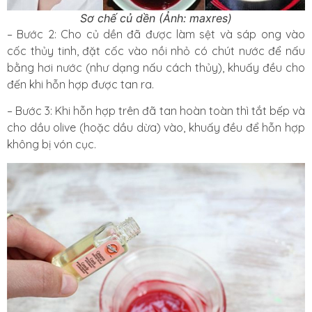
Sơ chế củ dền (Ảnh: maxres)
– Bước 2: Cho củ dền đã được làm sệt và sáp ong vào
cốc thủy tinh, đặt cốc vào nồi nhỏ có chút nước để nấu
bằng hơi nước (như dạng nấu cách thủy), khuấy đều cho
đến khi hỗn hợp được tan ra.
– Bước 3: Khi hỗn hợp trên đã tan hoàn toàn thì tắt bếp và
cho dầu olive (hoặc dầu dừa) vào, khuấy đều để hỗn hợp
không bị vón cục.