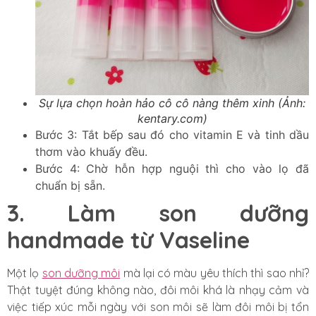
Sự lựa chọn hoàn hảo cô cô nàng thêm xinh (Ảnh:
kentary.com)
Bước 3: Tắt bếp sau đó cho vitamin E và tinh dầu
thơm vào khuấy đều.
Bước 4: Chờ hỗn hợp nguội thì cho vào lọ đã
chuẩn bị sẵn.
3. Làm son dưỡng
handmade từ Vaseline
Một lọ
son dưỡng môi
mà lại có màu yêu thích thì sao nhỉ?
Thật tuyệt đúng không nào, đôi môi khá là nhạy cảm và
việc tiếp xúc mỗi ngày với son môi sẽ làm đôi môi bị tổn