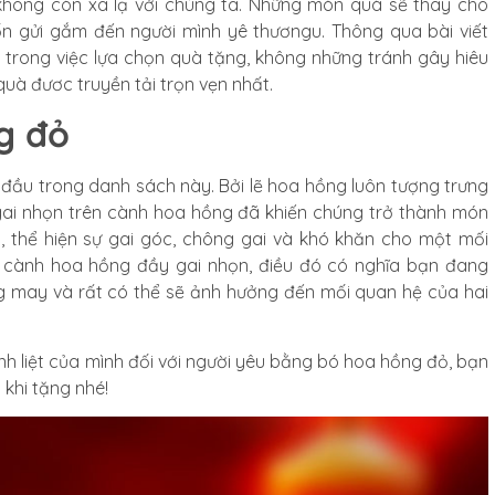
 không còn xa lạ với chúng ta. Những món quà sẽ thay cho
n gửi gắm đến người mình yê thươngu. Thông qua bài viết
 trong việc lựa chọn quà tặng, không những tránh gây hiêu
uà đươc truyền tải trọn vẹn nhất.
g đỏ
đầu trong danh sách này. Bởi lẽ hoa hồng luôn tượng trưng
 gai nhọn trên cành hoa hồng đã khiến chúng trở thành món
n, thể hiện sự gai góc, chông gai và khó khăn cho một mối
 cành hoa hồng đầy gai nhọn, điều đó có nghĩa bạn đang
g may và rất có thể sẽ ảnh hưởng đến mối quan hệ của hai
nh liệt của mình đối với người yêu bằng bó hoa hồng đỏ, bạn
 khi tặng nhé!