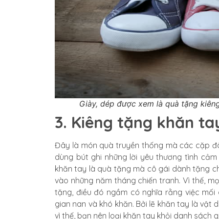
Giày, dép được xem là quà tặng kiêng
3. Kiêng tặng khăn ta
Đây là món quà truyền thống mà các cặp đôi
dùng bút ghi những lời yêu thương tình cảm 
khăn tay là quà tặng mà cô gái dành tặng ch
vào những năm tháng chiến tranh. Vì thế, m
tặng, điều đó ngầm có nghĩa rằng việc mối
gian nan và khó khăn. Bởi lẽ khăn tay là vật
vì thế, bạn nên loại khăn tay khỏi danh sách 