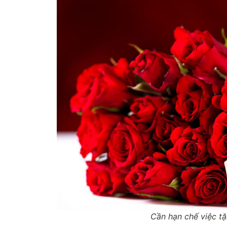
C
ần hạn chế việc t