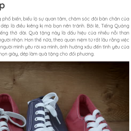
ép
 phổ biến, biểu lộ sự quan tâm, chăm sóc đôi bàn chân của
 dép là điều kiêng kị mà bạn nên tránh. Bởi lẽ, Tiếng Quảng
ếng thở dài. Quà tặng này là dấu hiệu của nhiều nỗi than
ười nhận. Hơn thế nữa, theo quan niệm từ rất lâu rằng việc
 người mình yêu rời xa mình, ảnh hưởng xấu đến tình yêu của
chọn giày, dép làm quà tặng cho đối phương.