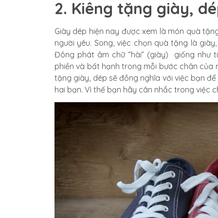
2. Kiêng tặng giày, d
Giày dép hiện nay được xem là món quà tặng
người yêu. Song, việc chọn quà tặng là giày,
Đông phát âm chữ “hài” (giày) giống như ti
phiền và bất hạnh trong mỗi bước chân của ng
tặng giày, dép sẽ đồng nghĩa với việc bạn để
hai bạn. Vì thế bạn hãy cân nhắc trong việc 