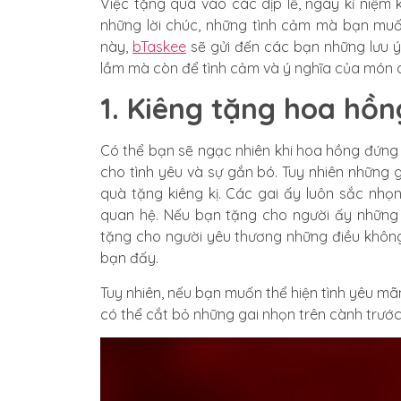
Việc tặng quà vào các dịp lễ, ngày kỉ niệm
những lời chúc, những tình cảm mà bạn muố
này,
bTaskee
sẽ gửi đến các bạn những lưu ý
lầm mà còn để tình cảm và ý nghĩa của món q
1. Kiêng tặng hoa hồn
Có thể bạn sẽ ngạc nhiên khi hoa hồng đứng 
cho tình yêu và sự gắn bó. Tuy nhiên những
quà tặng kiêng kị. Các gai ấy luôn sắc nhọ
quan hệ. Nếu bạn tặng cho người ấy những
tặng cho người yêu thương những điều khôn
bạn đấy.
Tuy nhiên, nếu bạn muốn thể hiện tình yêu mã
có thể cắt bỏ những gai nhọn trên cành trước