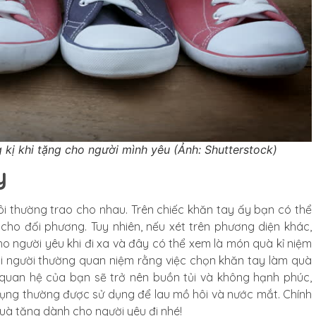
 kị khi tặng cho người mình yêu (Ảnh: Shutterstock)
y
 thường trao cho nhau. Trên chiếc khăn tay ấy bạn có thể
cho đối phương. Tuy nhiên, nếu xét trên phương diện khác,
o người yêu khi đi xa và đây có thể xem là món quà kỉ niệm
ọi người thường quan niệm rằng việc chọn khăn tay làm quà
 quan hệ của bạn sẽ trở nên buồn tủi và không hạnh phúc,
 dụng thường được sử dụng để lau mồ hôi và nước mắt. Chính
quà tặng dành cho người yêu đi nhé!