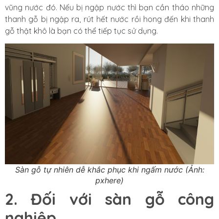
vũng nước đó. Nếu bị ngập nước thì bạn cần tháo những
thanh gỗ bị ngập ra, rút hết nước rồi hong đến khi thanh
gỗ thật khô là bạn có thể tiếp tục sử dụng.
Sàn gỗ tự nhiên dễ khắc phục khi ngấm nước (Ảnh:
pxhere)
2. Đối với sàn gỗ công
nghiệp