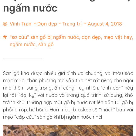
ngấm nước
Vinh Tran
-
Dọn dẹp - Trang trí
-
August 4, 2018
"sơ cứu" sàn gỗ bị ngấm nước
,
dọn dẹp
,
mẹo vặt hay
,
ngấm nước
,
sàn gỗ
Sàn gỗ khá được nhiều gia đình ưa chuộng, với màu sắc
mộc mạc, chân phương mà vẫn tạo nét rất riêng cho ngôi
nhà thêm sang trọng, ấm cúng. Tuy nhiên, “anh bạn” này
lại rất “đại kỵ” với nước và trong quá trình sử dụng, khó
tránh khỏi trường hợp mặt gỗ bị nước rớt lên dẫn tới gỗ bị
phồng rộp, hư hỏng. Hôm nay, bTaskee sẽ “mách” bạn vài
mẹo “cấp cứu” sàn gỗ khi bị ngấm nước nhé!