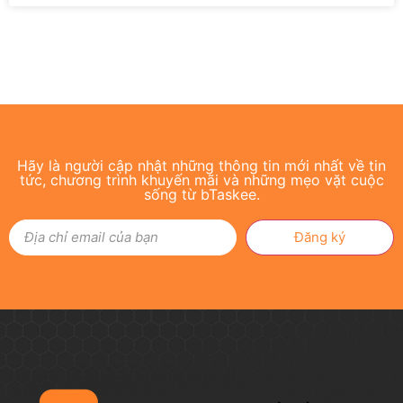
Hãy là người cập nhật những thông tin mới nhất về tin
tức, chương trình khuyến mãi và những mẹo vặt cuộc
sống từ bTaskee.
Đăng ký