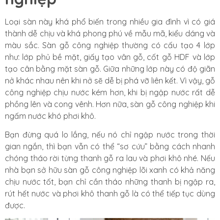
Loại sàn này khá phổ biến trong nhiều gia đình vì có giá
thành dễ chịu và khá phong phú về mẫu mã, kiểu dáng và
màu sắc. Sàn gỗ công nghiệp thường có cấu tạo 4 lớp
như: lớp phủ bề mặt, giấy tạo vân gỗ, cốt gỗ HDF và lớp
tạo cân bằng mặt sàn gỗ. Giữa những lớp này có độ giãn
nở khác nhau nên khi nở sẽ dễ bị phá vỡ liên kết. Vì vậy, gỗ
công nghiệp chịu nước kém hơn, khi bị ngập nước rất dễ
phồng lên và cong vênh. Hơn nữa, sàn gỗ công nghiệp khi
ngấm nước khó phơi khô.
Bạn đừng quá lo lắng, nếu nó chỉ ngập nước trong thời
gian ngắn, thì bạn vẫn có thể “sơ cứu” bằng cách nhanh
chóng tháo rời từng thanh gỗ ra lau và phơi khô nhé. Nếu
nhà bạn sở hữu sàn gỗ công nghiệp lõi xanh có khả năng
chịu nước tốt, bạn chỉ cần tháo những thanh bị ngập ra,
rút hết nước và phơi khô thanh gỗ là có thể tiếp tục dùng
được.