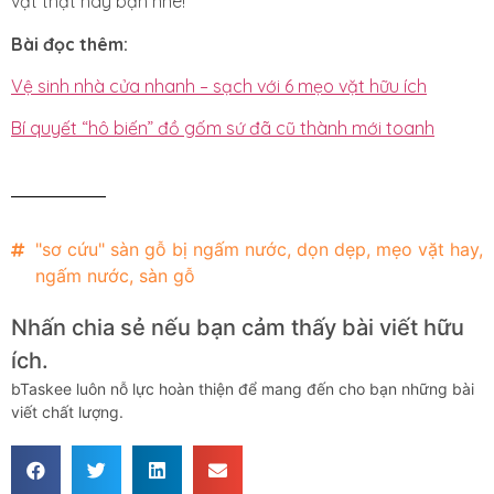
vặt thật hay bạn nhé!
Bài đọc thêm:
Vệ sinh nhà cửa nhanh – sạch với 6 mẹo vặt hữu ích
Bí quyết “hô biến” đồ gốm sứ đã cũ thành mới toanh
"sơ cứu" sàn gỗ bị ngấm nước
,
dọn dẹp
,
mẹo vặt hay
,
ngấm nước
,
sàn gỗ
Nhấn chia sẻ nếu bạn cảm thấy bài viết hữu
ích.
bTaskee luôn nỗ lực hoàn thiện để mang đến cho bạn những bài
viết chất lượng.