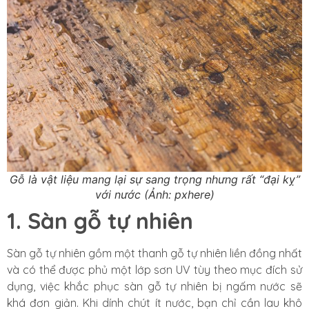
Gỗ là vật liệu mang lại sự sang trọng nhưng rất “đại kỵ”
với nước (Ảnh: pxhere)
1. Sàn gỗ tự nhiên
Sàn gỗ tự nhiên gồm một thanh gỗ tự nhiên liền đồng nhất
và có thể được phủ một lớp sơn UV tùy theo mục đích sử
dụng, việc khắc phục sàn gỗ tự nhiên bị ngấm nước sẽ
khá đơn giản. Khi dính chút ít nước, bạn chỉ cần lau khô