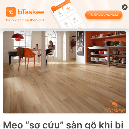
Mẹo “sơ cứu” sàn gỗ khi bị