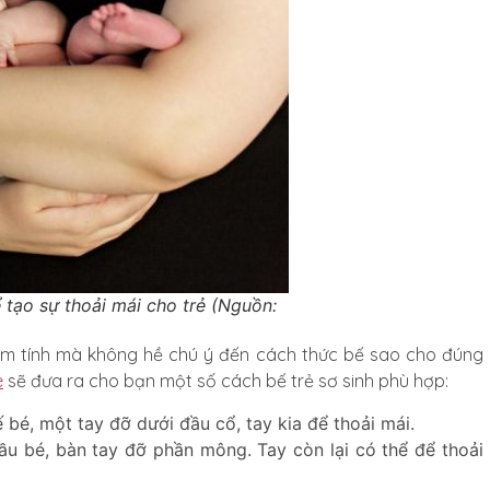
tạo sự thoải mái cho trẻ (Nguồn:
m tính mà không hề chú ý đến cách thức bế sao cho đúng
e
sẽ đưa ra cho bạn một số cách bế trẻ sơ sinh phù hợp:
bé, một tay đỡ dưới đầu cổ, tay kia để thoải mái.
u bé, bàn tay đỡ phần mông. Tay còn lại có thể để thoải