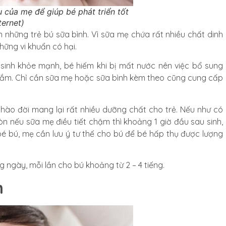
 của mẹ để giúp bé phát triển tốt
ternet)
 những trẻ bú sữa bình. Vì sữa mẹ chứa rất nhiều chất dinh
hững vi khuẩn có hại.
 sinh khỏe mạnh, bé hiếm khi bị mất nước nên việc bổ sung
 lắm. Chỉ cần sữa mẹ hoặc sữa bình kèm theo cũng cung cấp
chào đời mang lại rất nhiều dưỡng chất cho trẻ. Nếu như có
n nếu sữa mẹ điều tiết chậm thì khoảng 1 giờ đầu sau sinh,
bé bú, mẹ cần lưu ý tư thế cho bú để bé hấp thụ được lượng
g ngày, mỗi lần cho bú khoảng từ 2 – 4 tiếng.
inh