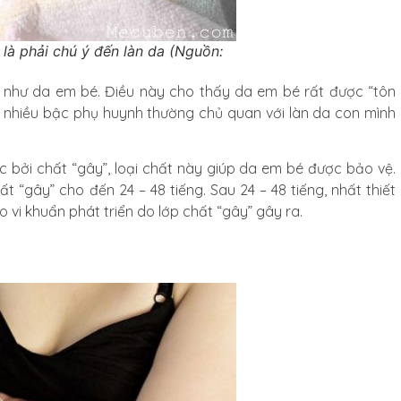
là phải chú ý đến làn da (Nguồn:
 như da em bé. Điều này cho thấy da em bé rất được “tôn
à nhiều bậc phụ huynh thường chủ quan với làn da con mình
 bởi chất “gây”, loại chất này giúp da em bé được bảo vệ.
“gây” cho đến 24 – 48 tiếng. Sau 24 – 48 tiếng, nhất thiết
 vi khuẩn phát triển do lớp chất “gây” gây ra.