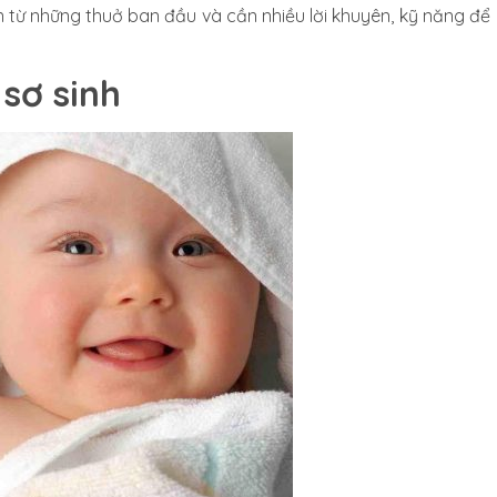
 từ những thuở ban đầu và cần nhiều lời khuyên, kỹ năng để
 sơ sinh