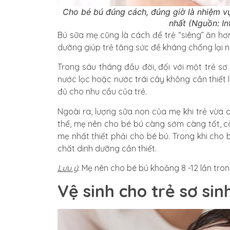
Cho bé bú đúng cách, đúng giờ là nhiệm vụ
nhất (Nguồn: In
Bú sữa mẹ cũng là cách để trẻ “siêng” ăn hơn
dưỡng giúp trẻ tăng sức đề kháng chống lại n
Trong sáu tháng đầu đời, đối với một trẻ sơ
nước lọc hoặc nước trái cây không cần thiết
đủ cho nhu cầu của trẻ.
Ngoài ra, lượng sữa non của mẹ khi trẻ vừa 
thể, mẹ nên cho bé bú càng sớm càng tốt, cò
mẹ nhất thiết phải cho bé bú. Trong khi cho 
chất dinh dưỡng cần thiết.
Lưu ý
: Mẹ nên cho bé bú khoảng 8 -12 lần tron
Vệ sinh cho trẻ sơ s