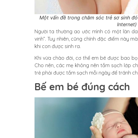
Một vấn đề trong chăm sóc trẻ sơ sinh đó 
Internet)
Người ta thường ao ước mình có một làn da
vinh”. Tuy nhiên, cũng chính đặc điểm này m
khi con được sinh ra.
Khi vừa chào đời, cơ thể em bé được bao bọc
Cho nên, các mẹ không nên tắm sạch lớp chất 
trẻ phải được tắm sạch mỗi ngày để tránh cho
Bế em bé đúng cách