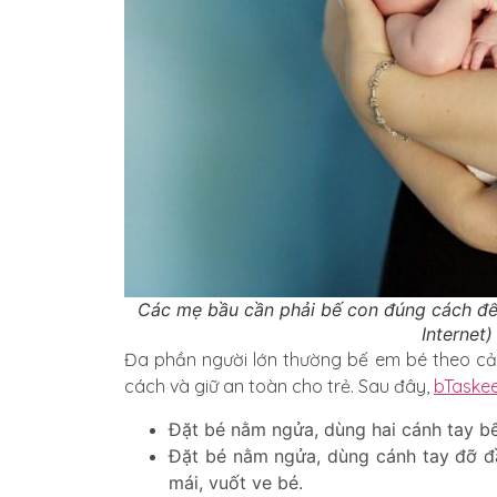
Các mẹ bầu cần phải bế con đúng cách để 
Internet)
Đa phần người lớn thường bế em bé theo cả
cách và giữ an toàn cho trẻ. Sau đây,
bTaske
Đặt bé nằm ngửa, dùng hai cánh tay bế 
Đặt bé nằm ngửa, dùng cánh tay đỡ đầ
mái, vuốt ve bé.