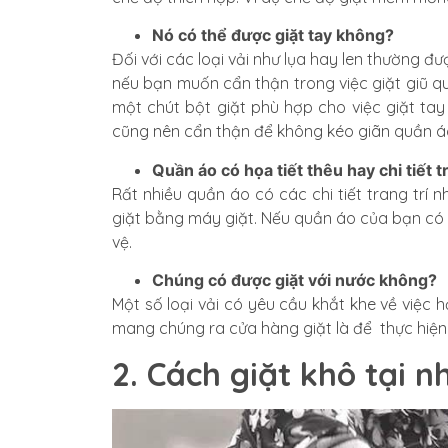
Nó có thể được giặt tay không?
Đối với các loại vải như lụa hay len thường đư
nếu bạn muốn cẩn thận trong việc giặt giũ qu
một chút bột giặt phù hợp cho việc giặt tay
cũng nên cẩn thận để không kéo giãn quần á
Quần áo có họa tiết thêu hay chi tiết t
Rất nhiều quần áo có các chi tiết trang trí 
giặt bằng máy giặt. Nếu quần áo của bạn có c
vệ.
Chúng có được giặt với nước không?
Một số loại vải có yêu cầu khắt khe về việc h
mang chúng ra cửa hàng giặt là để thực hiệ
2. Cách giặt khô tại n