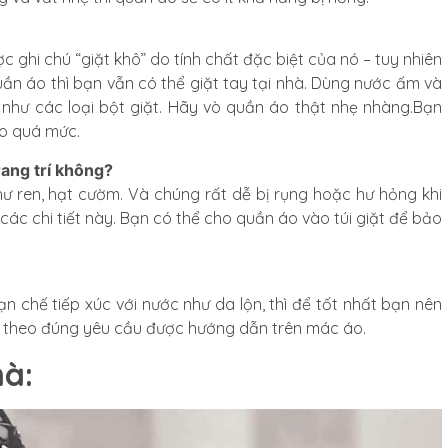
ợc ghi chú “giặt khô” do tính chất đặc biệt của nó – tuy nhiên
ần áo thì bạn vẫn có thể giặt tay tại nhà. Dùng nước ấm và
 như các loại bột giặt. Hãy vò quần áo thật nhẹ nhàng.Bạn
o quá mức.
rang trí không?
như ren, hạt cườm. Và chúng rất dễ bị rụng hoặc hư hỏng khi
ác chi tiết này. Bạn có thể cho quần áo vào túi giặt để bảo
ạn chế tiếp xúc với nước như da lộn, thì để tốt nhất bạn nên
n theo đúng yêu cầu được hướng dẫn trên mác áo.
hà: