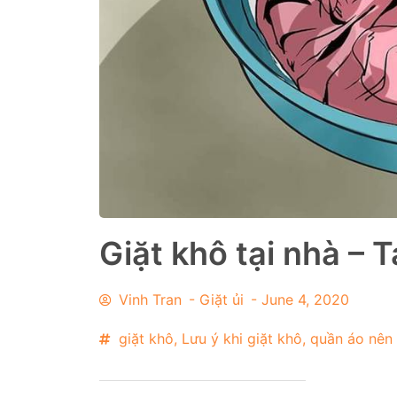
Giặt khô tại nhà – 
Vinh Tran
-
Giặt ủi
-
June 4, 2020
giặt khô
,
Lưu ý khi giặt khô
,
quần áo nên 