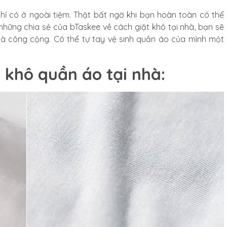
hỉ có ở ngoài tiệm. Thật bất ngờ khi bạn hoàn toàn có thể
à những chia sẻ của bTaskee về cách giặt khô tại nhà, bạn sẽ
 là công cộng. Có thể tự tay vệ sinh quần áo của mình một
t khô quần áo tại nhà: