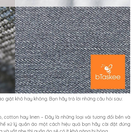
 giặt khô hay không. Bạn hãy trả lời những câu hỏi sau:
 cotton hay linen – Đây là những loại vải tương đối bền và
 thể xử lý quần áo một cách hiệu quả bạn hãy cài đặt đúng
 và vắt nhẹ thì quần áo sẽ có ít khả năng bị hỏng.