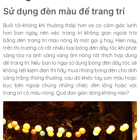
Sử dụng đèn màu để trang trí
Buổi tối không khí thường thấp hơn và có cảm giác lạnh
hơn ban ngày nên việc trang trí không gian ngoài trời
bằng đèn trang trí màu nóng là một gợi ý hay. Hiện nay,
trên thị trường có rất nhiều loại bóng đèn dây tóc khi phát
sáng tỏa ra ánh sáng vàng ấm nóng rất thích hợp dùng
để trang trí. Nếu bạn lo ngại sử dụng bóng đèn dây tóc sẽ
không tiết kiệm điện thì hãy mua những bóng đèn cho ánh
sáng trắng thông thường, sau đó khéo tay sơn màu hoặc
bọc bên ngoài chúng những chiếc đèn lồng hoặc vật
trang trí có màu nóng. Quá đơn giản đúng không nào?