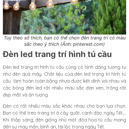
Tùy theo sở thích, bạn có thể chọn đèn trang trí có màu
sắc theo ý thích (Ảnh: pinterest.com)
Đèn led trang trí hình tú cầu
Đèn led trang trí hình tú cầu cũng có hình dáng tương tự
như đèn quả mây. Chất liệu của đèn led trang trí hình tú
cầu làm hoàn toàn bằng nhựa được kết dính với nhau và
các bóng đèn led rất nhiều màu sắc đan xen, trông rất
đẹp mắt và ấn tượng.
Đèn có rất nhiều màu sắc khác nhau cho bạn lựa chọn.
Bạn có thể treo trang trí ở cây quất, cành đào ngày Tết,…
Khi thắp sáng, đèn giống như một đóa hoa tú cầu mang
đến sự may mắn, bình an, tài lộc trong ngày Tết.