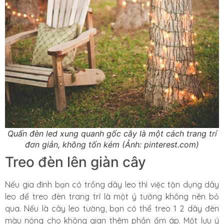
Quấn đèn led xung quanh gốc cây là một cách trang trí
đơn giản, không tốn kém (Ảnh: pinterest.com)
Treo đèn lên giàn cây
Nếu gia đình bạn có trồng dây leo thì việc tận dụng dây
leo để treo đèn trang trí là một ý tưởng không nên bỏ
qua. Nếu là cây leo tường, bạn có thể treo 1 2 dây đèn
màu nóng cho không gian thêm phần ấm áp. Một lưu ý