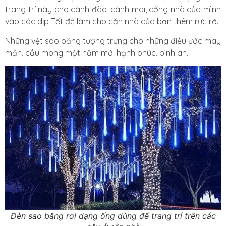
trang trí này cho cành đào, cành mai, cổng nhà của mình
vào các dịp Tết để làm cho căn nhà của bạn thêm rực rỡ.
Những vệt sao băng tượng trưng cho những điều ước may
mắn, cầu mong một năm mới hạnh phúc, bình an.
Đèn sao băng rơi dạng ống dùng để trang trí trên các