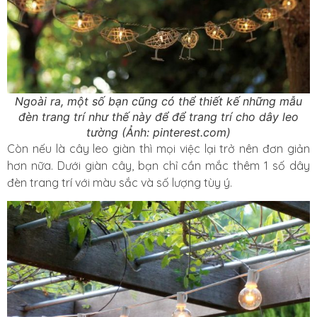
Ngoài ra, một số bạn cũng có thể thiết kế những mẫu
đèn trang trí như thế này để để trang trí cho dây leo
tường (Ảnh: pinterest.com)
Còn nếu là cây leo giàn thì mọi việc lại trở nên đơn giản
hơn nữa. Dưới giàn cây, bạn chỉ cần mắc thêm 1 số dây
đèn trang trí với màu sắc và số lượng tùy ý.