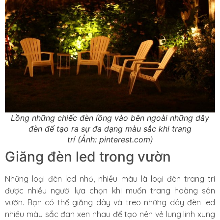
Lồng những chiếc đèn lồng vào bên ngoài những dây
đèn để tạo ra sự đa dạng màu sắc khi trang
trí (Ảnh: pinterest.com)
Giăng đèn led trong vườn
Những loại đèn led nhỏ, nhiều màu là loại đèn trang trí
được nhiều người lựa chọn khi muốn trang hoàng sân
vườn. Bạn có thể giăng dây và treo những dây đèn led
nhiều màu sắc đan xen nhau để tạo nên vẻ lung linh xung