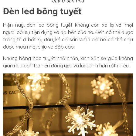
cây ở sân nhà
Đèn led bông tuyết
Hiện nay, đèn led bông tuyết không còn xa lạ với mọi
người bởi sự tiện dụng và độ bền của nó. Đèn có thể được
trang trí ở bất kỳ đâu, kể cả sân vườn bởi nó có thể
chịu
được mưa nhỏ, chịu va đập cao.
Những bông hoa tuyết nhỏ nhắn, xinh xắn sẽ giúp không
gian nhà bạn trở nên đáng yêu và lung linh hơn rất nhiều.