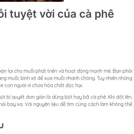
 tuyệt vời của cà phê
uận lợi cho muỗi phát triển và hoạt động mạnh mẽ. Bạn phải
ang muỗi, bình xịt để xua muỗi nhanh chóng. Tuy nhiên những
ỏe con người vì chứa hóa chất độc hại.
t bí quyết đơn giản là dùng bột hay bã cà phê. Khi đốt lên,
ải bay xa. Với nguyên liệu dễ tìm cùng cách làm không thể
u