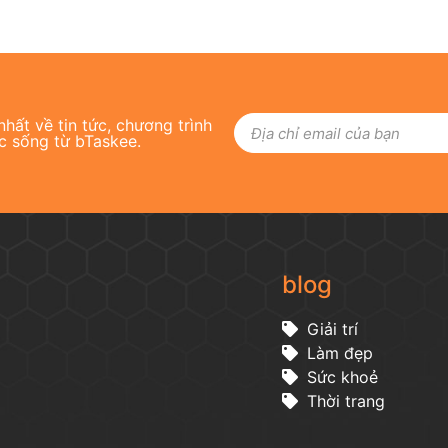
hất về tin tức, chương trình
c sống từ bTaskee.
blog
Giải trí
Làm đẹp
Sức khoẻ
Thời trang