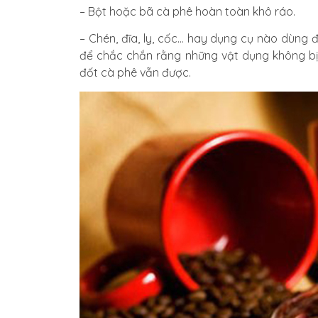
– Bột hoặc bã cà phê hoàn toàn khô ráo.
– Chén, đĩa, ly, cốc… hay dụng cụ nào dùng
để chắc chắn rằng những vật dụng không bị 
đốt cà phê vẫn được.