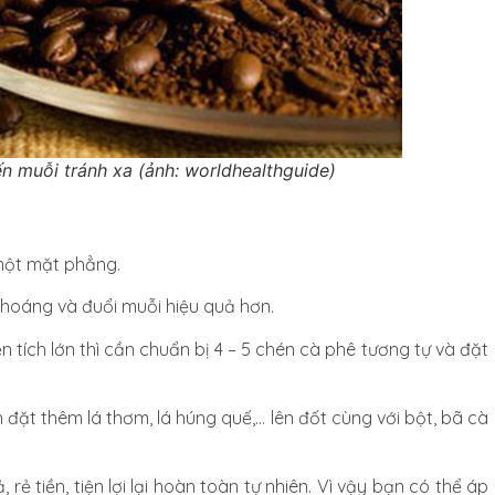
 muỗi tránh xa (ảnh: worldhealthguide)
 một mặt phẳng.
thoáng và đuổi muỗi hiệu quả hơn.
 tích lớn thì cần chuẩn bị 4 – 5 chén cà phê tương tự và đặt
 đặt thêm lá thơm, lá húng quế,… lên đốt cùng với bột, bã cà
ẻ tiền, tiện lợi lại hoàn toàn tự nhiên. Vì vậy bạn có thể áp