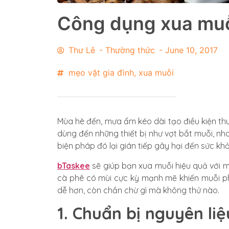
Công dụng xua muỗi
Thư Lê
-
Thường thức
-
June 10, 2017
mẹo vặt gia đình
,
xua muỗi
Mùa hè đến, mưa ẩm kéo dài tạo điều kiện th
dùng đến những thiết bị như vợt bắt muỗi, nh
biện pháp đó lại gián tiếp gây hại đến sức kh
bTaskee
sẽ giúp bạn xua muỗi hiệu quả với mộ
cà phê có mùi cực kỳ mạnh mẽ khiến muỗi ph
dễ hơn, còn chần chừ gì mà không thử nào.
1. Chuẩn bị nguyên liệ