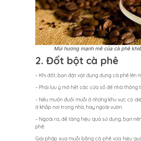
Mùi hương mạnh mẽ của cà phê khiến
2. Đốt bột cà phê
– Khi đốt, bạn đặt vật dụng đựng cà phê lên
– Phải lưu ý mở hết các cửa sổ để nhà thông 
– Nếu muốn đuổi muỗi ở những khu vực có diện
ở khắp nơi trong nhà, hay ngoài vườn.
– Ngoài ra, để tăng hiệu quả sử dụng, bạn nên
phê.
Giải pháp xua muỗi bằng cà phê vừa hiệu quả, r