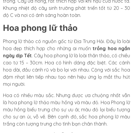
trồng. Cây ưa nóng, rất thích hợp với khí hậu của nước ta.
Khung nhiệt độ cây sinh trưởng phát triển tốt từ 20 – 30
độ C và nơi có ánh sáng hoàn toàn.
Hoa phong lữ thảo
Phong lữ thảo có nguồn gốc từ Địa Trung Hải. Đây là loài
hoa đẹp thích hợp cho những ai muốn
trồng hoa ngắn
ngày dịp Tết
. Cây hoa phong lữ là loài thân thảo, có chiều
cao từ 15 – 30cm. Hoa có hình dáng đặc biệt. Các cánh
hoa dài, đầu cánh rũ và bo lại với nhau. Cộng với sắc hoa
đậm nhạt liên tiếp nhau tạo nên hiệu ứng lạ mắt thu hút
mọi người.
Hoa có nhiều màu sắc. Nhưng được ưa chuộng nhất vẫn
là hoa phong lữ thảo màu hồng và màu đỏ. Hoa Phong lữ
màu hồng biểu trưng cho sự ưu ái; màu đỏ lại biểu tượng
cho sự an ủi, vỗ về. Bên cạnh đó, sắc hoa phong lữ màu
trắng còn tượng trưng cho tình bạn chân thành.