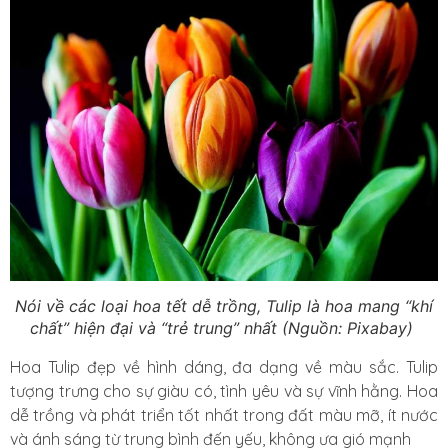
Nói về các loại hoa tết dễ trồng, Tulip là hoa mang “khí
chất” hiện đại và “trẻ trung” nhất (Nguồn: Pixabay)
Hoa Tulip đẹp về hình dáng, đa dạng về màu sắc. Tulip
tượng trưng cho sự giàu có, tình yêu và sự vĩnh hằng. Hoa
dễ trồng và phát triển tốt nhất trong đất màu mỡ, ít nước
và ánh sáng từ trung bình đến yếu, không ưa gió mạnh