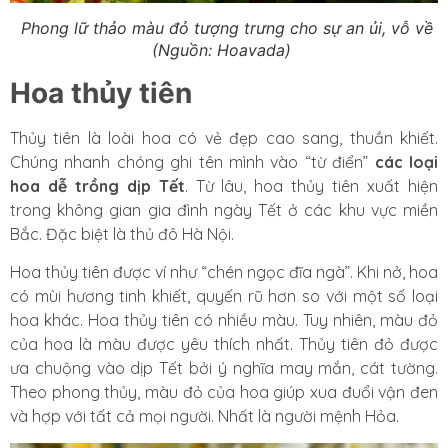
Phong lữ thảo màu đỏ tượng trưng cho sự an ủi, vỗ về
(Nguồn: Hoavada)
Hoa thủy tiên
Thủy tiên là loài hoa có vẻ đẹp cao sang, thuần khiết.
Chúng nhanh chóng ghi tên mình vào “từ điển”
các loại
hoa dễ trồng dịp Tết
. Từ lâu, hoa thủy tiên xuất hiện
trong không gian gia đình ngày Tết ở các khu vực miền
Bắc. Đặc biệt là thủ đô Hà Nội.
Hoa thủy tiên được ví như “chén ngọc đĩa ngà”. Khi nở, hoa
có mùi hương tinh khiết, quyến rũ hơn so với một số loại
hoa khác. Hoa thủy tiên có nhiều màu. Tuy nhiên, màu đỏ
của hoa là màu được yêu thích nhất. Thủy tiên đỏ được
ưa chuộng vào dịp Tết bởi ý nghĩa may mắn, cát tường.
Theo phong thủy, màu đỏ của hoa giúp xua đuổi vận đen
và hợp với tất cả mọi người. Nhất là người mệnh Hỏa.