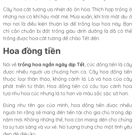
Cây hoa cát tường ưa nhiệt độ ôn hòa. Thích hợp trồng ở
những nơi có khí hậu mát mẻ. Mùa xuân, khí trời mát dịu ở
mọi nơi là điều kiện thuận lợi để trồng loại hoa này. Bạn
chỉ cần chuẩn bị đất trồng giàu dinh dưỡng là đã có thể
trồng được hoa cát tường để chào Tết đến.
Hoa đồng tiền
Nói về
trồng hoa ngắn ngày dịp Tết
, cúc đồng tiền là cây
được nhiều người ưa chuộng hơn cả. Cây hoa đồng tiền
thuộc loại thân thảo, không cành lá. Lá và hoa của cây
phát triển từ thân. Hoa đồng tiền có cấu tạo cánh hoa
tựa như hoa cúc nhưng lá to hơn và màu sắc sặc sỡ hơn.
Đúng như tên gọi của mình, hoa đồng tiền được nhiều
người tin rằng sẽ mang đến tiền tài cho gia chủ trong dịp
năm mới. Không những thế, hoa còn mang đến cho chúng
ta sự tươi sáng và vui vẻ. Nó tượng trưng cho một tình yêu
đẹp đẽ diệu kỳ.