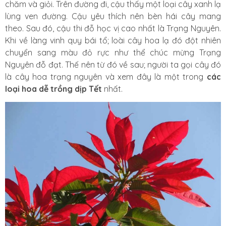
chăm và giỏi. Trên đường đi, cậu thấy một loại cây xanh lạ
lùng ven đường. Cậu yêu thích nên bèn hái cây mang
theo. Sau đó, cậu thi đỗ học vị cao nhất là Trạng Nguyên.
Khi về làng vinh quy bái tổ; loài cây hoa lạ đó đột nhiên
chuyển sang màu đỏ rực như thể chúc mừng Trạng
Nguyên đỗ đạt. Thế nên từ đó về sau; người ta gọi cây đó
là cây hoa trạng nguyên và xem đây là một trong
các
loại hoa dễ trồng dịp Tết
nhất.