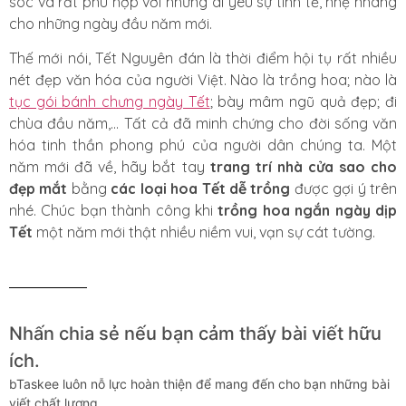
sóc và rất phù hợp với những ai yêu sự tinh tế, nhẹ nhàng
cho những ngày đầu năm mới.
Thế mới nói, Tết Nguyên đán là thời điểm hội tụ rất nhiều
nét đẹp văn hóa của người Việt. Nào là trồng hoa; nào là
tục gói bánh chưng ngày Tết
; bày mâm ngũ quả đẹp; đi
chùa đầu năm,… Tất cả đã minh chứng cho đời sống văn
hóa tinh thần phong phú của người dân chúng ta. Một
năm mới đã về, hãy bắt tay
trang trí nhà cửa sao cho
đẹp mắt
bằng
các loại hoa Tết dễ trồng
được gợi ý trên
nhé. Chúc bạn thành công khi
trồng hoa ngắn ngày dịp
Tết
một năm mới thật nhiều niềm vui, vạn sự cát tường.
Nhấn chia sẻ nếu bạn cảm thấy bài viết hữu
ích.
bTaskee luôn nỗ lực hoàn thiện để mang đến cho bạn những bài
viết chất lượng.