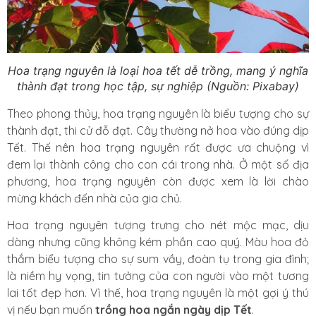
Hoa trạng nguyên là loại hoa tết dễ trồng, mang ý nghĩa
thành đạt trong học tập, sự nghiệp (Nguồn: Pixabay)
Theo phong thủy, hoa trạng nguyên là biểu tượng cho sự
thành đạt, thi cử đỗ đạt. Cây thường nở hoa vào đúng dịp
Tết. Thế nên hoa trạng nguyên rất được ưa chuộng vì
đem lại thành công cho con cái trong nhà. Ở một số địa
phương, hoa trạng nguyên còn được xem là lời chào
mừng khách đến nhà của gia chủ.
Hoa trạng nguyên tượng trưng cho nét mộc mạc, dịu
dàng nhưng cũng không kém phần cao quý. Màu hoa đỏ
thắm biểu tượng cho sự sum vầy, đoàn tụ trong gia đình;
là niềm hy vọng, tin tưởng của con người vào một tương
lai tốt đẹp hơn. Vì thế, hoa trạng nguyên là một gợi ý thú
vị nếu bạn muốn
trồng hoa ngắn ngày dịp Tết
.