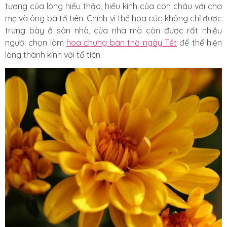
tượng của lòng hiếu thảo, hiếu kính của con cháu với cha
mẹ và ông bà tổ tiên. Chính vì thế hoa cúc không chỉ được
trưng bày ở sân nhà, cửa nhà mà còn được rất nhiều
người chọn làm
hoa chưng bàn thờ ngày Tết
để thể hiện
lòng thành kính với tổ tiên.