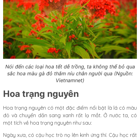
Nói đến các loại hoa tết dễ trồng, ta không thể bỏ qua
sắc hoa màu gà đỏ thắm níu chân người qua (Nguồn:
Vietnamnet)
Hoa trạng nguyên
Hoa trạng nguyên có một đặc điểm nổi bật là lá có màu
đỏ và chuyển dần sang xanh rất lạ mắt. Ở nước ta, có
một tích về hoa trạng nguyên như sau:
Ngày xưa, có cậu học trò nọ lên kinh ứng thí. Cậu học rất