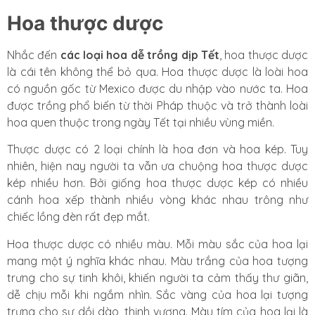
Hoa thược dược
Nhắc đến
các loại hoa dễ trồng dịp Tết
, hoa thược dược
là cái tên không thể bỏ qua. Hoa thược dược là loài hoa
có nguồn gốc từ Mexico được du nhập vào nước ta. Hoa
được trồng phổ biến từ thời Pháp thuộc và trở thành loài
hoa quen thuộc trong ngày Tết tại nhiều vùng miền.
Thược dược có 2 loại chính là hoa đơn và hoa kép. Tuy
nhiên, hiện nay người ta vẫn ưa chuộng hoa thược dược
kép nhiều hơn. Bởi giống hoa thược dược kép có nhiều
cánh hoa xếp thành nhiều vòng khác nhau trông như
chiếc lồng đèn rất đẹp mắt.
Hoa thược dược có nhiều màu. Mỗi màu sắc của hoa lại
mang một ý nghĩa khác nhau. Màu trắng của hoa tượng
trưng cho sự tinh khôi, khiến người ta cảm thấy thư giãn,
dễ chịu mỗi khi ngắm nhìn. Sắc vàng của hoa lại tượng
trưng cho sự dồi dào, thịnh vượng. Màu tím của hoa lại là