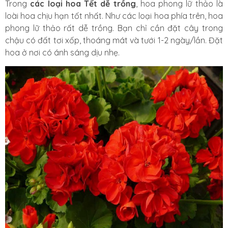
Trong
các loại hoa Tết dễ trồng
, hoa phong lữ thảo là
loài hoa chịu hạn tốt nhất. Như các loại hoa phía trên, hoa
phong lữ thảo rất dễ trồng. Bạn chỉ cần đặt cây trong
chậu có đất tơi xốp, thoáng mát và tưới 1-2 ngày/lần. Đặt
hoa ở nơi có ánh sáng dịu nhẹ.