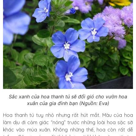
Sắc xanh của hoa thanh tú sẽ đổi gió cho vườn hoa
xuân của gia đình bạn (Nguồn: Eva)
Hoa thanh tú tuy nhỏ nhưng rất hút mắt. Màu của hoa
làm dịu đi cảm giác “nóng” trước những loài hoa sặc sỡ
khác vào mùa xuân. Không những thế, hoa còn rất dễ