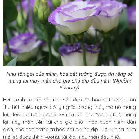
Như tên gọi của mình, hoa cát tường được tin rằng sẽ
mang lại may mắn cho gia chủ dịp đầu năm (Nguồn:
Pixabay)
Bên cạnh cái tên và màu sắc đẹp đẽ, hoa cát tường còn
thu hút nhiều người bởi ý nghĩa phong thủy mà nó mang
lại. Hoa cát tường được xem là loài hoa “vượng tài”, mang
lại may mắn tiền tài cho gia chủ. Theo quan niệm dân
gian, nhà nào trang trí hoa cát tường dịp Tết đến thì năm
mới sẽ được thịnh vượng, tài lộc, may mắn đầy nhà.