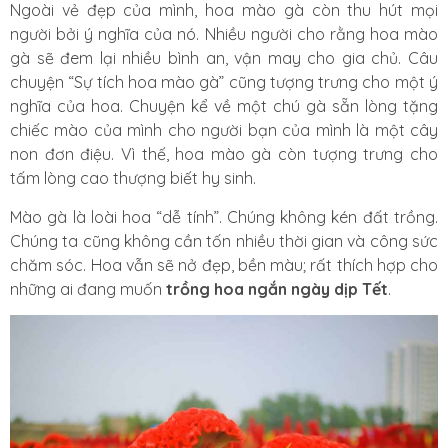
Ngoài vẻ đẹp của mình, hoa mào gà còn thu hút mọi
người bởi ý nghĩa của nó. Nhiều người cho rằng hoa mào
gà sẽ đem lại nhiều bình an, vận may cho gia chủ. Câu
chuyện “Sự tích hoa mào gà” cũng tượng trưng cho một ý
nghĩa của hoa. Chuyện kể về một chú gà sẵn lòng tặng
chiếc mào của mình cho người bạn của mình là một cây
non đơn điệu. Vì thế, hoa mào gà còn tượng trưng cho
tấm lòng cao thượng biết hy sinh.
Mào gà là loài hoa “dễ tính”. Chúng không kén đất trồng.
Chúng ta cũng không cần tốn nhiều thời gian và công sức
chăm sóc. Hoa vẫn sẽ nở đẹp, bền màu; rất thích hợp cho
những ai đang muốn
trồng hoa ngắn ngày dịp Tết
.