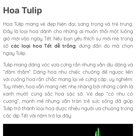
Hoa Tulip
Hoa Tulip mang vẻ đẹp hiện đại, sang trọng và trẻ trung.
Đây là loại hoa dành cho những ai muốn thổi một luồng
gió mới vào ngày Tết. Nếu bạn yêu thích sự mới mẻ trong
số
các loại hoa Tết dễ trồng
; đừng đắn đo mà chọn
ngay Tulip.
Tulip mang dáng vóc vừa cứng rắn nhưng vẫn dịu dàng và
“đằm thắm”. Dáng hoa như chiếc chuông để ngược liền
với cuống hoa rắn chắc mang lại vẻ cứng cáp, uy nghiêm.
Tuy nhiên, hoa vẫn mang nét nhẹ nhàng bởi những cành lá
xanh mướt cùng sắc hoa sặc sỡ. Vẻ đẹp “có nhu có
cương”, mạnh mẽ nhưng vẫn tràn trề sức sống đã giúp
Tulip trở thành loại hoa được nhiều người ưa chuộng trong
các dịp Tết vài năm trở lại đây.