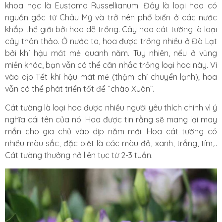
khoa học là Eustoma Russellianum. Đây là loại hoa có
nguồn gốc từ Châu Mỹ và trở nên phổ biến ở các nước
khắp thế giới bởi hoa dễ trồng. Cây hoa cát tường là loại
cây thân thảo. Ở nước ta, hoa được trồng nhiều ở Đà Lạt
bởi khí hậu mát mẻ quanh năm. Tuy nhiên, nếu ở vùng
miền khác, bạn vẫn có thể cân nhắc trồng loại hoa này. Vì
vào dịp Tết khí hậu mát mẻ (thậm chí chuyển lạnh); hoa
vẫn có thể phát triển tốt để “chào Xuân”.
Cát tường là loại hoa được nhiều người yêu thích chính vì ý
nghĩa cái tên của nó. Hoa được tin rằng sẽ mang lại may
mắn cho gia chủ vào dịp năm mới. Hoa cát tường có
nhiều màu sắc, đặc biệt là các màu đỏ, xanh, trắng, tím,..
Cát tường thưởng nở liên tục từ 2-3 tuần.