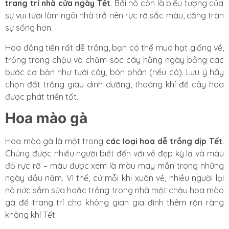
trang trí nhà cửa ngày Tết
. Bởi nó còn là biểu tượng của
sự vui tươi làm ngôi nhà trở nên rực rỡ sắc màu, căng tràn
sự sống hơn.
Hoa đồng tiền rất dễ trồng, bạn có thể mua hạt giống về,
trồng trong chậu và chăm sóc cây hằng ngày bằng các
bước cơ bản như tưới cây, bón phân (nếu có). Lưu ý hãy
chọn đất trồng giàu dinh dưỡng, thoáng khí để cây hoa
được phát triển tốt.
Hoa mào gà
Hoa mào gà là một trong
các loại hoa dễ trồng dịp Tết
.
Chúng được nhiều người biết đến với vẻ đẹp kỳ lạ và màu
đỏ rực rỡ – màu được xem là màu may mắn trong những
ngày đầu năm. Vì thế, cứ mỗi khi xuân về, nhiều người lại
nô nức sắm sửa hoặc trồng trong nhà một chậu hoa mào
gà để trang trí cho không gian gia đình thêm rộn ràng
không khí Tết.