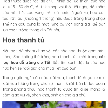
Hoa thược dược rất “dễ chịu”. Nhiệt độ “ưa thích” của hoa
là từ 15 – 30 độ C, rất thích hợp với thời tiết ngày đầu năm
của hầu hết các vùng trên cả nước. Ngoài ra, hoa còn
tươi rất lâu (khoảng 1 tháng) nếu được trồng trong chậu.
Thế nên đây cũng là một “ứng cử viên sáng giá” để bạn
lựa chọn trồng trong dịp Tết này.
Hoa thanh tú
Nếu bạn đã nhàm chán với các sắc hoa thuộc gam màu
nóng. Sao không thử trồng hoa thanh tú – một trong
các
loại hoa dễ trồng dịp Tết
. Sắc tím xanh độc lạ của hoa
hứa hẹn sẽ “đổi gió” cho mùa Tết của bạn.
Trong ngôn ngữ của các loài hoa, thanh tú được xem là
loài hoa tượng trưng cho sự thanh khiết, bền bỉ, lạc quan.
Trong phong thủy, hoa thanh tú được tin là sẽ mang lại
cảm giác vui vẻ, phấn khởi, bình an cho gia chủ.