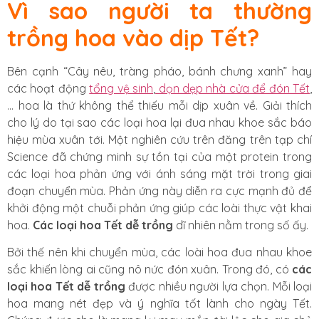
Vì sao người ta thường
trồng hoa vào dịp Tết?
Bên cạnh “Cây nêu, tràng pháo, bánh chưng xanh” hay
các hoạt động
tổng vệ sinh
,
dọn dẹp nhà cửa để đón Tết
,
… hoa là thứ không thể thiếu mỗi dịp xuân về. Giải thích
cho lý do tại sao các loại hoa lại đua nhau khoe sắc báo
hiệu mùa xuân tới. Một nghiên cứu trên đăng trên tạp chí
Science đã chứng minh sự tồn tại của một protein trong
các loại hoa phản ứng với ánh sáng mặt trời trong giai
đoạn chuyển mùa. Phản ứng này diễn ra cực mạnh đủ để
khởi động một chuỗi phản ứng giúp các loài thực vật khai
hoa.
Các loại hoa Tết dễ trồng
dĩ nhiên nằm trong số ấy.
Bởi thế nên khi chuyển mùa, các loài hoa đua nhau khoe
sắc khiến lòng ai cũng nô nức đón xuân. Trong đó, có
các
loại hoa Tết dễ trồng
được nhiều người lựa chọn. Mỗi loại
hoa mang nét đẹp và ý nghĩa tốt lành cho ngày Tết.