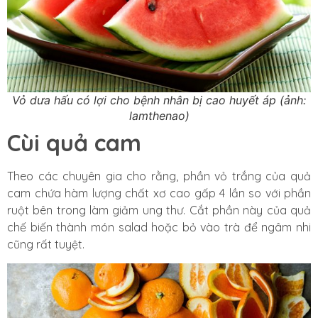
Vỏ dưa hấu có lợi cho bệnh nhân bị cao huyết áp (ảnh:
lamthenao)
Cùi quả cam
Theo các chuyên gia cho rằng, phần vỏ trắng của quả
cam chứa hàm lượng chất xơ cao gấp 4 lần so với phần
ruột bên trong làm giảm ung thư. Cắt phần này của quả
chế biến thành món salad hoặc bỏ vào trà để ngâm nhi
cũng rất tuyệt.