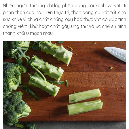
Nhiều người thường chỉ lấy phần bông cải xanh và vứt đi
phần thân của nó. Trên thực tế, thân bông cải rất tốt cho
sức khỏe vì chứa chất chống oxy hóa thực vật có đặc tính
chống viêm, khử hoạt chất gây ung thư và ức chế sự hình
thành khối u mạch máu.