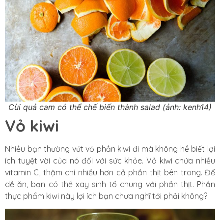
Cùi quả cam có thể chế biến thành salad (ảnh: kenh14)
Vỏ kiwi
Nhiều bạn thường vứt vỏ phần kiwi đi mà không hề biết lợi
ích tuyệt vời của nó đối với sức khỏe. Vỏ kiwi chứa nhiều
vitamin C, thậm chí nhiều hơn cả phần thịt bên trong. Để
dễ ăn, bạn có thể xay sinh tố chung với phần thịt. Phần
thực phẩm kiwi này lợi ích bạn chưa nghĩ tới phải không?