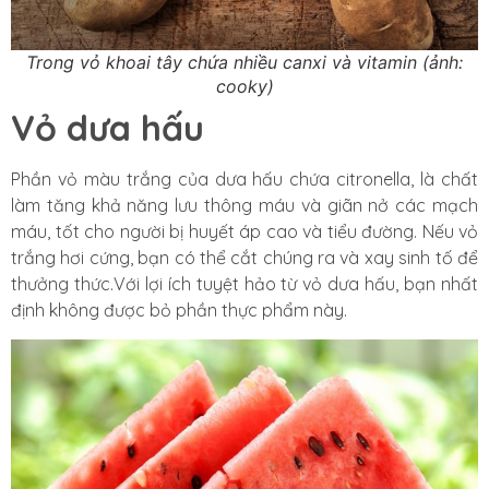
Trong vỏ khoai tây chứa nhiều canxi và vitamin (ảnh:
cooky)
Vỏ dưa hấu
Phần vỏ màu trắng của dưa hấu chứa citronella, là chất
làm tăng khả năng lưu thông máu và giãn nở các mạch
máu, tốt cho người bị huyết áp cao và tiểu đường. Nếu vỏ
trắng hơi cứng, bạn có thể cắt chúng ra và xay sinh tố để
thưởng thức.Với lợi ích tuyệt hảo từ vỏ dưa hấu, bạn nhất
định không được bỏ phần thực phẩm này.