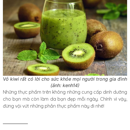
Vỏ kiwi rất có lời cho sức khỏe mọi người trong gia đình
(ảnh: kenh14)
Những thực phẩm trên không những cung cấp dinh dưỡng
cho bạn mà còn làm da bạn đẹp mỗi ngày. Chính vì vậy,
đừng vội vứt những phần thực phẩm này đi nhé!