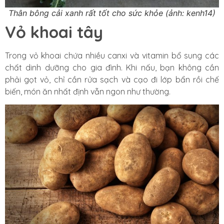
Thân bông cải xanh rất tốt cho sức khỏe (ảnh: kenh14)
Vỏ khoai tây
Trong vỏ khoai chứa nhiều canxi và vitamin bổ sung các
chất dinh dưỡng cho gia đình. Khi nấu, bạn không cần
phải gọt vỏ, chỉ cần rửa sạch và cạo đi lớp bẩn rồi chế
biến, món ăn nhất định vẫn ngon như thường.