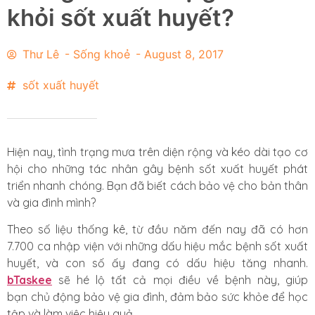
khỏi sốt xuất huyết?
Thư Lê
-
Sống khoẻ
-
August 8, 2017
sốt xuất huyết
Hiện nay, tình trạng mưa trên diện rộng và kéo dài tạo cơ
hội cho những tác nhân gây bệnh sốt xuất huyết phát
triển nhanh chóng. Bạn đã biết cách bảo vệ cho bản thân
và gia đình mình?
Theo số liệu thống kê, từ đầu năm đến nay đã có hơn
7.700 ca nhập viện với những dấu hiệu mắc bệnh sốt xuất
huyết, và con số ấy đang có dấu hiệu tăng nhanh.
bTaskee
sẽ hé lộ tất cả mọi điều về bệnh này, giúp
bạn chủ động bảo vệ gia đình, đảm bảo sức khỏe để học
tập và làm việc hiệu quả.