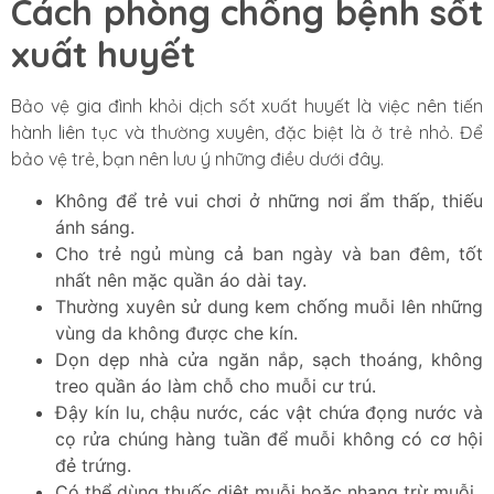
Cách phòng chống bệnh sốt
xuất huyết
Bảo vệ gia đình khỏi dịch sốt xuất huyết là việc nên tiến
hành liên tục và thường xuyên, đặc biệt là ở trẻ nhỏ. Để
bảo vệ trẻ, bạn nên lưu ý những điều dưới đây.
Không để trẻ vui chơi ở những nơi ẩm thấp, thiếu
ánh sáng.
Cho trẻ ngủ mùng cả ban ngày và ban đêm, tốt
nhất nên mặc quần áo dài tay.
Thường xuyên sử dung kem chống muỗi lên những
vùng da không được che kín.
Dọn dẹp nhà cửa ngăn nắp, sạch thoáng, không
treo quần áo làm chỗ cho muỗi cư trú.
Đậy kín lu, chậu nước, các vật chứa đọng nước và
cọ rửa chúng hàng tuần để muỗi không có cơ hội
đẻ trứng.
Có thể dùng thuốc diệt muỗi hoặc nhang trừ muỗi.