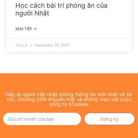
Học cách bài trí phòng ăn của
người Nhật
XEM TIẾP →
Thư Lê
September 30, 2017
Hãy là người cập nhật những thông tin mới nhất về tin
tức, chương trình khuyến mãi và những mẹo vặt cuộc
sống từ bTaskee.
Đăng ký