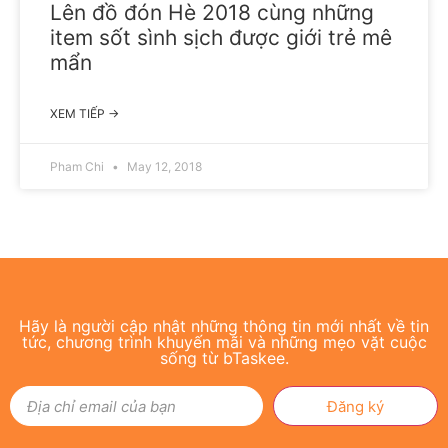
Lên đồ đón Hè 2018 cùng những
item sốt sình sịch được giới trẻ mê
mẩn
XEM TIẾP →
Pham Chi
May 12, 2018
Hãy là người cập nhật những thông tin mới nhất về tin
tức, chương trình khuyến mãi và những mẹo vặt cuộc
sống từ bTaskee.
Đăng ký