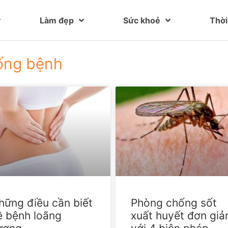
Làm đẹp
Sức khoẻ
Thời
ống bệnh
hững điều cần biết
Phòng chống sốt
ề bệnh loãng
xuất huyết đơn giả