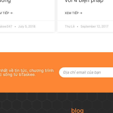
ương
với 4 biện pháp
M TIẾP →
XEM TIẾP →
askee347
July 5, 2018
Thư Lê
September 12, 2017
hất về tin tức, chương trình
c sống từ bTaskee.
blog