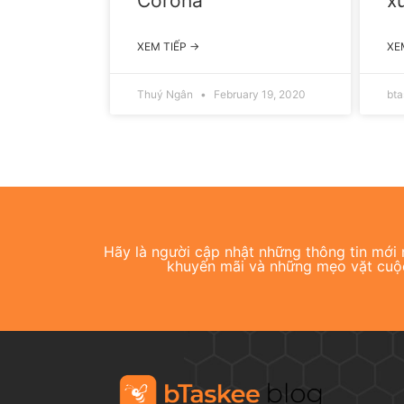
Corona
x
XEM TIẾP →
XE
Thuý Ngân
February 19, 2020
bt
Hãy là người cập nhật những thông tin mới n
khuyến mãi và những mẹo vặt cuộ