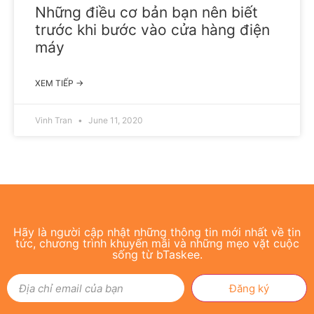
Những điều cơ bản bạn nên biết
trước khi bước vào cửa hàng điện
máy
XEM TIẾP →
Vinh Tran
June 11, 2020
Hãy là người cập nhật những thông tin mới nhất về tin
tức, chương trình khuyến mãi và những mẹo vặt cuộc
sống từ bTaskee.
Đăng ký