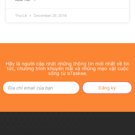
Thư Lê
December 29, 2016
Hãy là người cập nhật những thông tin mới nhất về tin
tức, chương trình khuyến mãi và những mẹo vặt cuộc
sống từ bTaskee.
Đăng ký