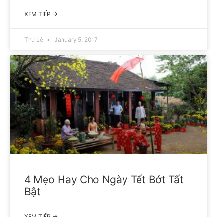
XEM TIẾP →
Thư Lê
January 5, 2017
4 Mẹo Hay Cho Ngày Tết Bớt Tất
Bật
XEM TIẾP →