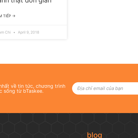
ảnh thật đơn giản
M TIẾP →
am Chi
April 9, 2018
hất về tin tức, chương trình
c sống từ bTaskee.
blog