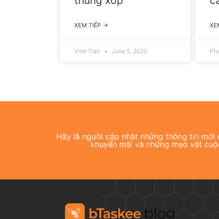
thùng xốp
c
XEM TIẾP →
XE
Vinh Tran
June 5, 2020
Ph
Hãy là người cập nhật những thông tin mới n
khuyến mãi và những mẹo vặt cuộ