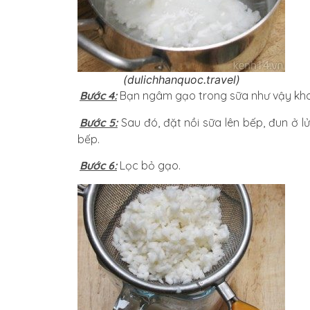
(dulichhanquoc.travel)
i
Bước 4:
Bạn ngâm gạo trong sữa như vậy kho
l
Bước 5:
Sau đó, đặt nồi sữa lên bếp, đun ở l
bếp.
i
Bước 6:
Lọc bỏ gạo.