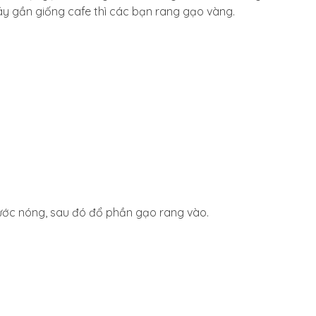
 gần giống cafe thì các bạn rang gạo vàng.
nước nóng, sau đó đổ phần gạo rang vào.