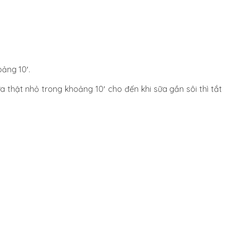
ảng 10′.
ửa thật nhỏ trong khoảng 10′ cho đến khi sữa gần sôi thì tắt