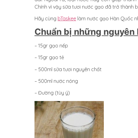
Chính vì vậy sữa tươi nước gạo đã trở thành b
Hãy cùng
bTaskee
làm nước gạo Hàn Quốc n
Chuẩn bị những nguyên l
– 15gr gạo nếp
– 15gr gạo tẻ
– 500ml sữa tươi nguyên chất
– 500ml nước nóng
– Đường (tùy ý)