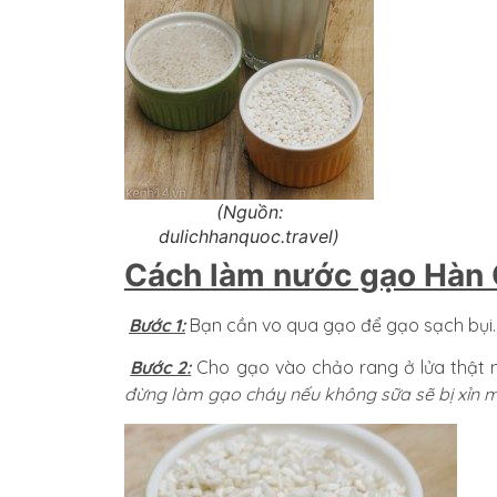
(Nguồn:
dulichhanquoc.travel)
Cách làm nước gạo Hàn 
Bước 1:
Bạn cần vo qua gạo để gạo sạch bụi.
Bước 2:
Cho gạo vào chảo rang ở lửa thật
đừng làm gạo cháy nếu không sữa sẽ bị xỉn m