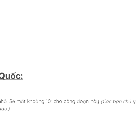
Quốc:
 nhỏ. Sẽ mất khoảng 10′ cho công đoạn này
(Các bạn chú ý
àu.)