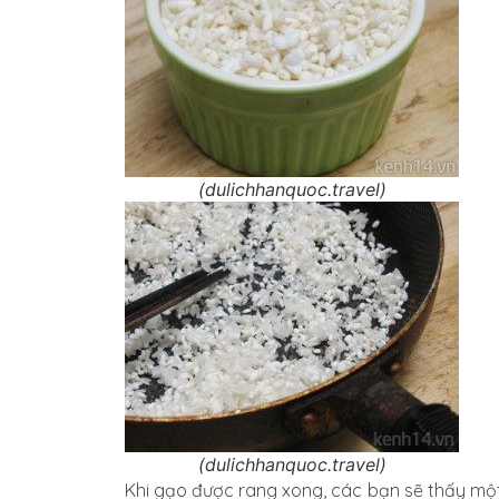
(dulichhanquoc.travel)
(dulichhanquoc.travel)
Khi gạo được rang xong, các bạn sẽ thấy một