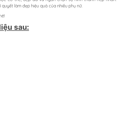
í quyết làm đẹp hiệu quả của nhiều phụ nữ.
hé!
iệu sau: