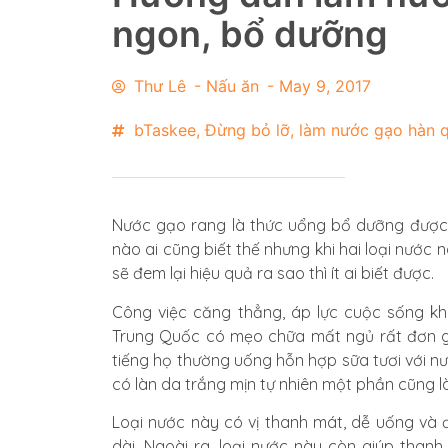
ngon, bổ dưỡng
Thư Lê
-
Nấu ăn
-
May 9, 2017
bTaskee
,
Đừng bỏ lỡ
,
làm nước gạo hàn 
Nước gạo rang là thức uổng bổ dưỡng được ch
nào ai cũng biết thế nhưng khi hai loại nướ
sẽ đem lại hiệu quả ra sao thì ít ai biết được.
Công việc căng thẳng, áp lực cuộc sống kh
Trung Quốc có mẹo chữa mất ngủ rất đơn giả
tiếng họ thường uống hỗn hợp sữa tươi với nư
có làn da trắng mịn tự nhiên một phần cũng 
Loại nước này có vị thanh mát, dễ uống và đ
dài. Ngoài ra, loại nước này còn giúp than