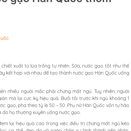
quốc
iết xuất từ lúa trồng tự nhiên. Sữa, nước gạo tốt như thế
c này kết hợp với nhau để tạo thành nước gạo Hàn Quốc uống
iến nhiều người mắc phải chứng mất ngủ. Tuy nhiên, người
n mà lại cực kỳ hiệu quả. Buổi tối trước khi ngủ khoảng 1
ớc gạo, pha theo tỷ lệ 50 – 50. Phụ nữ Hàn Quốc vốn tự hào
là do họ thường xuyên uống nước gạo.
em lại hiệu quả cao trong việc điều trị chứng mất ngủ kéo
h lọc cơ thể, đẹp da và ngăn chặn sự hình thành nếp nhăn.