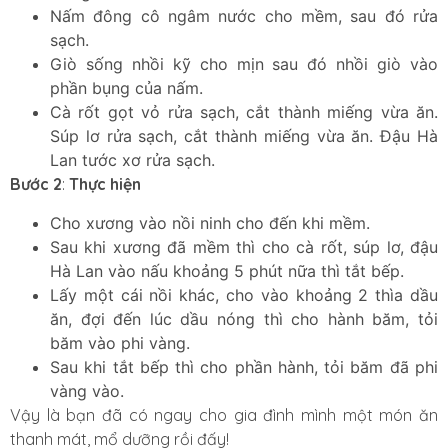
Nấm đông cô ngâm nước cho mềm, sau đó rửa
sạch.
Giò sống nhồi kỹ cho mịn sau đó nhồi giò vào
phần bụng của nấm.
Cà rốt gọt vỏ rửa sạch, cắt thành miếng vừa ăn.
Súp lơ rửa sạch, cắt thành miếng vừa ăn. Đậu Hà
Lan tước xơ rửa sạch.
Bước 2
:
Thực hiện
Cho xương vào nồi ninh cho đến khi mềm.
Sau khi xương đã mềm thì cho cà rốt, súp lơ, đậu
Hà Lan vào nấu khoảng 5 phút nữa thì tắt bếp.
Lấy một cái nồi khác, cho vào khoảng 2 thìa dầu
ăn, đợi đến lúc dầu nóng thì cho hành băm, tỏi
băm vào phi vàng.
Sau khi tắt bếp thì cho phần hành, tỏi băm đã phi
vàng vào.
Vậy là bạn đã có ngay cho gia đình mình một món ăn
thanh mát, mổ dưỡng rồi đấy!