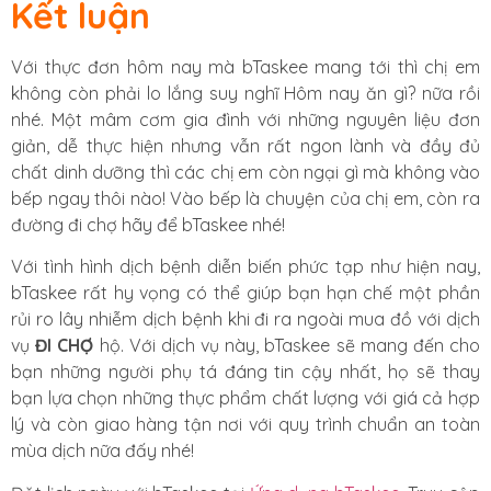
Kết luận
Với thực đơn hôm nay mà bTaskee mang tới thì chị em
không còn phải lo lắng suy nghĩ Hôm nay ăn gì? nữa rồi
nhé. Một mâm cơm gia đình với những nguyên liệu đơn
giản, dễ thực hiện nhưng vẫn rất ngon lành và đầy đủ
chất dinh dưỡng thì các chị em còn ngại gì mà không vào
bếp ngay thôi nào! Vào bếp là chuyện của chị em, còn ra
đường đi chợ hãy để bTaskee nhé!
Với tình hình dịch bệnh diễn biến phức tạp như hiện nay,
bTaskee rất hy vọng có thể giúp bạn hạn chế một phần
rủi ro lây nhiễm dịch bệnh khi đi ra ngoài mua đồ với dịch
vụ
ĐI CHỢ
hộ. Với dịch vụ này, bTaskee sẽ mang đến cho
bạn những người phụ tá đáng tin cậy nhất, họ sẽ thay
bạn lựa chọn những thực phẩm chất lượng với giá cả hợp
lý và còn giao hàng tận nơi với quy trình chuẩn an toàn
mùa dịch nữa đấy nhé!