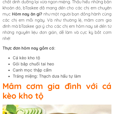
chất dinh dưỡng lại vừa ngon miệng. Thấu hiểu những băn
khoăn đó, bTaskee đã mang đến cho các chị em chuyên
mục
Hôm nay ăn gì?
như một người bạn đồng hành cùng
các chị em mỗi ngày. Và như thường lệ, mâm cơm gia
đình mà bTaskee gợi ý cho các chị em hôm nay sẽ đến từ
những nguyên liệu đơn giản, dễ làm và cực kỳ bắt cơm
nhé!
Thực đơn hôm nay gồm có:
Cá kèo kho tộ
Gỏi bắp chuối tai heo
Canh mọc thập cẩm
Tráng miệng: Thạch dưa hấu tự làm
Mâm cơm gia đình với cá
kèo kho tộ