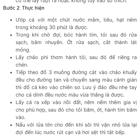
có thể lấy ruột ra hoặc không tùy vào sở thích.
Bước 2: Thực hiện
Ướp cá với một chút nước mắm, tiêu, hạt nêm
trong khoảng 30 phút là được.
Trong khi chờ đợi, bóc hành tím, tỏi sau đó rửa
sạch, băm nhuyễn. Ớt rửa sạch, cắt thành lát
mỏng.
Lấy chảo phi thơm hành tỏi, sau đó để riêng ra
chén.
Tiếp theo đổ 3 muỗng đường cát vào chảo khuấy
đều cho đường tan và chuyển sang màu cánh gián
thì đổ cá kèo vào chiên sơ. Lưu ý đảo đều nhẹ tay
cho cá dính đều nước màu vừa thắng là được.
Lấy cá ra xếp vào nồi đất, nêm nếm thêm gia vị
cho phù hợp, sau đó cho tỏi băm, ớt, hành tím băm
vào.
Nấu với lửa lớn cho đến khi sôi thì vặn nhỏ lửa lại
đợi đến lúc nước rút cạn và hơi sệt thì tắt bếp.