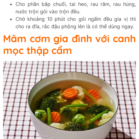
Cho phần bắp chuối, tai heo, rau răm, rau húng,
nước trộn gỏi vào trộn đều.
Chờ khoảng 10 phút cho gỏi ngấm đều gia vị thì
cho ra đĩa, rắc đậu phộng lên là có thể dùng ngay.
Mâm cơm gia đình với canh
mọc thập cẩm