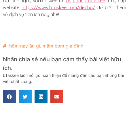
Đặt lịch ngày với bTaskee tại
Ứng dụng bTaskee
. Truy cập
website
https://www.btaskee.com/di-cho/
để biết thêm
về dịch vụ tiện ích này nhé!
hôm nay ăn gì
,
mâm cơm gia đình
Nhấn chia sẻ nếu bạn cảm thấy bài viết hữu
ích.
bTaskee luôn nỗ lực hoàn thiện để mang đến cho bạn những bài
viết chất lượng.