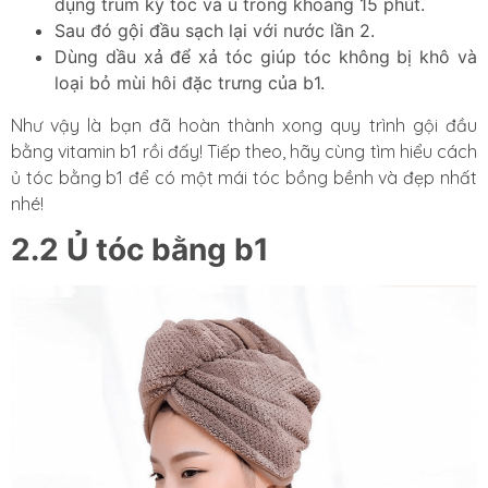
dụng trùm kỹ tóc và ủ trong khoảng 15 phút.
Sau đó gội đầu sạch lại với nước lần 2.
Dùng dầu xả để xả tóc giúp tóc không bị khô và
loại bỏ mùi hôi đặc trưng của b1.
Như vậy là bạn đã hoàn thành xong quy trình gội đầu
bằng vitamin b1 rồi đấy! Tiếp theo, hãy cùng tìm hiểu cách
ủ tóc bằng b1 để có một mái tóc bồng bềnh và đẹp nhất
nhé!
2.2 Ủ tóc bằng b1