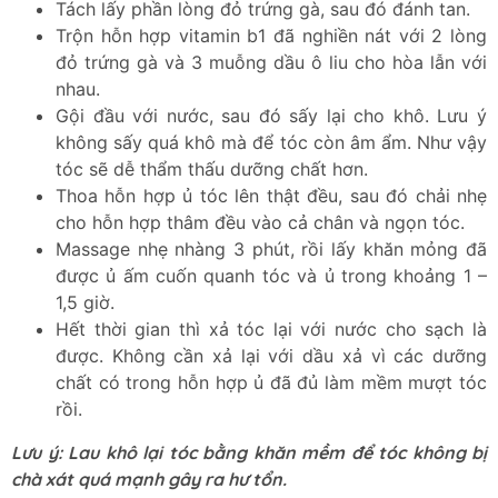
Tách lấy phần lòng đỏ trứng gà, sau đó đánh tan.
Trộn hỗn hợp vitamin b1 đã nghiền nát với 2 lòng
đỏ trứng gà và 3 muỗng dầu ô liu cho hòa lẫn với
nhau.
Gội đầu với nước, sau đó sấy lại cho khô. Lưu ý
không sấy quá khô mà để tóc còn âm ẩm. Như vậy
tóc sẽ dễ thẩm thấu dưỡng chất hơn.
Thoa hỗn hợp ủ tóc lên thật đều, sau đó chải nhẹ
cho hỗn hợp thâm đều vào cả chân và ngọn tóc.
Massage nhẹ nhàng 3 phút, rồi lấy khăn mỏng đã
được ủ ấm cuốn quanh tóc và ủ trong khoảng 1 –
1,5 giờ.
Hết thời gian thì xả tóc lại với nước cho sạch là
được. Không cần xả lại với dầu xả vì các dưỡng
chất có trong hỗn hợp ủ đã đủ làm mềm mượt tóc
rồi.
Lưu ý: Lau khô lại tóc bằng khăn mềm để tóc không bị
chà xát quá mạnh gây ra hư tổn.