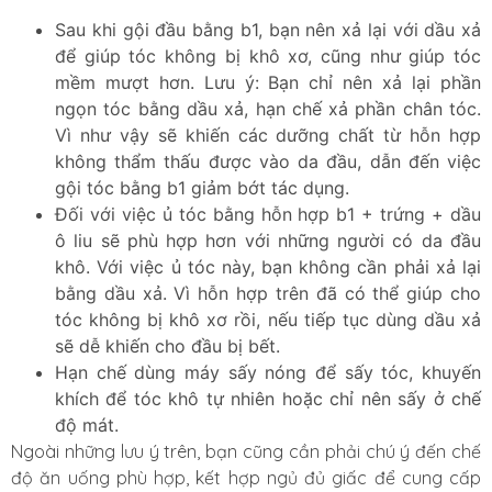
Sau khi gội đầu bằng b1, bạn nên xả lại với dầu xả
để giúp tóc không bị khô xơ, cũng như giúp tóc
mềm mượt hơn. Lưu ý: Bạn chỉ nên xả lại phần
ngọn tóc bằng dầu xả, hạn chế xả phần chân tóc.
Vì như vậy sẽ khiến các dưỡng chất từ hỗn hợp
không thẩm thấu được vào da đầu, dẫn đến việc
gội tóc bằng b1 giảm bớt tác dụng.
Đối với việc ủ tóc bằng hỗn hợp b1 + trứng + dầu
ô liu sẽ phù hợp hơn với những người có da đầu
khô. Với việc ủ tóc này, bạn không cần phải xả lại
bằng dầu xả. Vì hỗn hợp trên đã có thể giúp cho
tóc không bị khô xơ rồi, nếu tiếp tục dùng dầu xả
sẽ dễ khiến cho đầu bị bết.
Hạn chế dùng máy sấy nóng để sấy tóc, khuyến
khích để tóc khô tự nhiên hoặc chỉ nên sấy ở chế
độ mát.
Ngoài những lưu ý trên, bạn cũng cần phải chú ý đến chế
độ ăn uống phù hợp, kết hợp ngủ đủ giấc để cung cấp