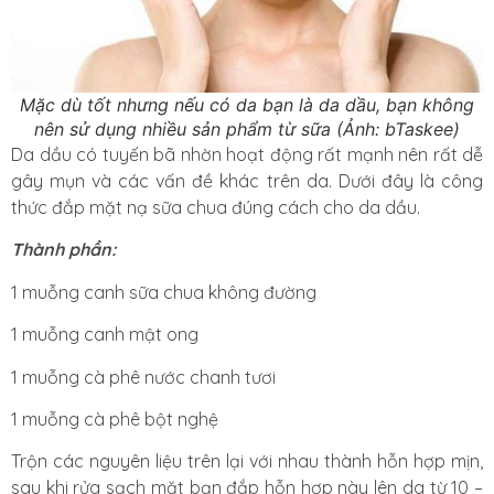
Mặc dù tốt nhưng nếu có da bạn là da dầu, bạn không
nên sử dụng nhiều sản phẩm từ sữa (Ảnh: bTaskee)
Da dầu có tuyến bã nhờn hoạt động rất mạnh nên rất dễ
gây mụn và các vấn đề khác trên da. Dưới đây là công
thức đắp mặt nạ sữa chua đúng cách cho da dầu.
Thành phần:
1 muỗng canh sữa chua không đường
1 muỗng canh mật ong
1 muỗng cà phê nước chanh tươi
1 muỗng cà phê bột nghệ
Trộn các nguyên liệu trên lại với nhau thành hỗn hợp mịn,
sau khi rửa sạch mặt bạn đắp hỗn hợp này lên da từ 10 –