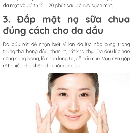
da mặt và để từ 15 – 20 phút sau đó rửa sạch mặt.
3. Đắp mặt nạ sữa chua
đúng cách cho da dầu
Da dầu rất dễ nhận biết vì làn da lúc nào cũng trong
trạng thái bóng dầu, nhờn rít, rất khó chịu. Da dầu lúc nào
cũng sáng bóng, lỗ chân lông to, dễ nổi mụn. Vậy nên gặp
rất nhiều khó khăn khi chăm sóc da.