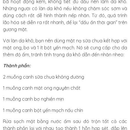
bã hoạt động kém, không tiết đủ dầu nên làm da khô.
Những người có làn da khô nếu không chăm sóc sớm và
đúng cách rất dễ hình thành nếp nhăn. Từ đó, quá trình
lão hóa sẽ diễn ra rất nhanh, để lại “dấu ấn thời gian” trên
gương mặt.
Với làn da khô; bạn nên dùng mặt nạ sữa chua kết hợp với
mật ong, bơ và 1 ít bột yến mạch. Nó sẽ cung cấp cho da
thêm độ ẩm, tránh tình trạng da khô dẫn đến nhăn nheo:
Thành phần:
2 muỗng canh sữa chua không đường
1 muỗng canh mật ong nguyên chất
1 muỗng canh bơ nghiền mịn
1 muỗng canh bột yến mạch nấu chín
Rửa sạch mặt bằng nước ấm sau đó trộn tất cả các
thành phần lại với nhau tạo thành 1 hỗn hợp sệt, đắp lên