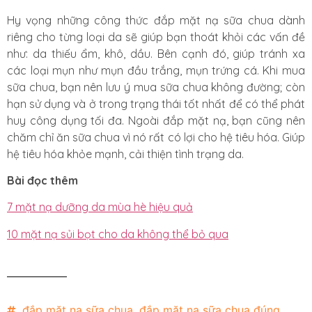
Hy vọng những công thức đắp mặt nạ sữa chua dành
riêng cho từng loại da sẽ giúp bạn thoát khỏi các vấn đề
như: da thiếu ẩm, khô, dầu. Bên cạnh đó, giúp tránh xa
các loại mụn như mụn đầu trắng, mụn trứng cá. Khi mua
sữa chua, bạn nên lưu ý mua sữa chua không đường; còn
hạn sử dụng và ở trong trạng thái tốt nhất để có thể phát
huy công dụng tối đa. Ngoài đắp mặt nạ, bạn cũng nên
chăm chỉ ăn sữa chua vì nó rất có lợi cho hệ tiêu hóa. Giúp
hệ tiêu hóa khỏe mạnh, cải thiện tình trạng da.
Bài đọc thêm
7 mặt nạ dưỡng da mùa hè hiệu quả
10 mặt nạ sủi bọt cho da không thể bỏ qua
đắp mặt nạ sữa chua
,
đắp mặt nạ sữa chua đúng