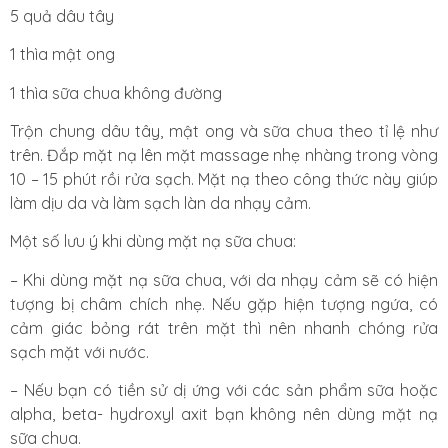
5 quả dâu tây
1 thìa mật ong
1 thìa sữa chua không đường
Trộn chung dâu tây, mật ong và sữa chua theo tỉ lệ như
trên. Đắp mặt nạ lên mặt massage nhẹ nhàng trong vòng
10 – 15 phút rồi rửa sạch. Mặt nạ theo công thức này giúp
làm dịu da và làm sạch làn da nhạy cảm.
Một số lưu ý khi dùng mặt nạ sữa chua:
– Khi dùng mặt nạ sữa chua, với da nhạy cảm sẽ có hiện
tượng bị châm chích nhẹ. Nếu gặp hiện tượng ngứa, có
cảm giác bỏng rát trên mặt thì nên nhanh chóng rửa
sạch mặt với nước.
– Nếu bạn có tiền sử dị ứng với các sản phẩm sữa hoặc
alpha, beta- hydroxyl axit bạn không nên dùng mặt nạ
sữa chua.