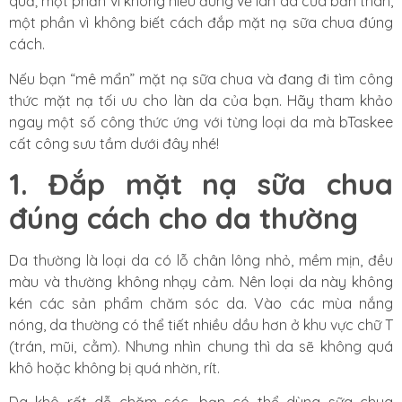
quả; một phần vì không hiểu đúng về làn da của bản thân,
một phần vì không biết cách đắp mặt nạ sữa chua đúng
cách.
Nếu bạn “mê mẩn” mặt nạ sữa chua và đang đi tìm công
thức mặt nạ tối ưu cho làn da của bạn. Hãy tham khảo
ngay một số công thức ứng với từng loại da mà bTaskee
cất công sưu tầm dưới đây nhé!
1. Đắp mặt nạ sữa chua
đúng cách cho da thường
Da thường là loại da có lỗ chân lông nhỏ, mềm mịn, đều
màu và thường không nhạy cảm. Nên loại da này không
kén các sản phẩm chăm sóc da. Vào các mùa nắng
nóng, da thường có thể tiết nhiều dầu hơn ở khu vực chữ T
(trán, mũi, cằm). Nhưng nhìn chung thì da sẽ không quá
khô hoặc không bị quá nhờn, rít.