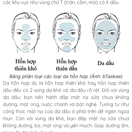
các khu vực như vùng chữ T (trán, cằm, mũi) có ít dầu.
Bảng phân loại các loại da hỗn hợp (Ảnh: bTaskee)
Da hỗn hợp dù là hỗn hợp thiên khô hay hỗn hợp thiên
dầu đều có 2 vùng da khô và da dầu rõ rệt. Đối với vùng
da dầu; bạn tiến hành đắp mặt nạ sữa chua không
đường, mật ong, nước chanh và bột nghệ. Tương tự như
công thức mặt nạ của da dầu ở phía trên để ngăn ngừa
mụn. Còn với vùng da khô, bạn đắp mặt nạ sữa chua
không đường, bơ, mật ong và yến mạch. Giúp dưỡng ẩm,