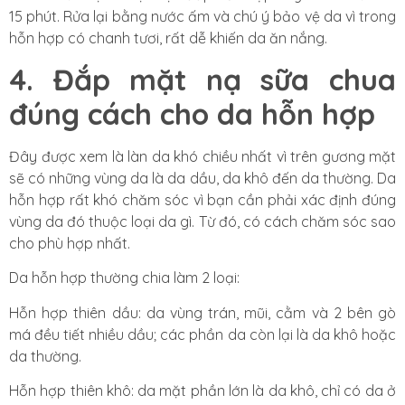
15 phút. Rửa lại bằng nước ấm và chú ý bảo vệ da vì trong
hỗn hợp có chanh tươi, rất dễ khiến da ăn nắng.
4. Đắp mặt nạ sữa chua
đúng cách cho da hỗn hợp
Đây được xem là làn da khó chiều nhất vì trên gương mặt
sẽ có những vùng da là da dầu, da khô đến da thường. Da
hỗn hợp rất khó chăm sóc vì bạn cần phải xác định đúng
vùng da đó thuộc loại da gì. Từ đó, có cách chăm sóc sao
cho phù hợp nhất.
Da hỗn hợp thường chia làm 2 loại:
Hỗn hợp thiên dầu: da vùng trán, mũi, cằm và 2 bên gò
má đều tiết nhiều dầu; các phần da còn lại là da khô hoặc
da thường.
Hỗn hợp thiên khô: da mặt phần lớn là da khô, chỉ có da ở