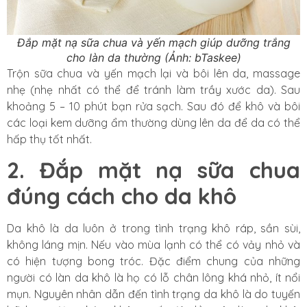
Đắp mặt nạ sữa chua và yến mạch giúp dưỡng trắng
cho làn da thường (Ảnh: bTaskee)
Trộn sữa chua và yến mạch lại và bôi lên da, massage
nhẹ (nhẹ nhất có thể để tránh làm trầy xước da). Sau
khoảng 5 – 10 phút bạn rửa sạch. Sau đó để khô và bôi
các loại kem dưỡng ẩm thường dùng lên da để da có thể
hấp thụ tốt nhất.
2. Đắp mặt nạ sữa chua
đúng cách cho da khô
Da khô là da luôn ở trong tình trạng khô ráp, sần sùi,
không láng mịn. Nếu vào mùa lạnh có thể có vảy nhỏ và
có hiện tượng bong tróc. Đặc điểm chung của những
người có làn da khô là họ có lỗ chân lông khá nhỏ, ít nổi
mụn. Nguyên nhân dẫn đến tình trạng da khô là do tuyến