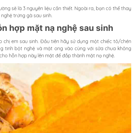
ng sẽ là 3 nguyên liệu cần thiết. Ngoài ra, bạn có thể thay
nghệ trứng gà sau sinh.
ỗn hợp mặt nạ nghệ sau sinh
 chị em sau sinh. Đầu tiên hãy sử dụng một chiếc tô/chén
g tinh bột nghệ và mật ong vào cùng với sữa chua không
 cho hỗn hợp này lên mặt để đắp thành mặt nạ nghệ.