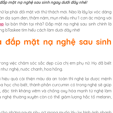
 đắp mặt nạ nghệ sau sinh ngay dưới đây nhé!
ữ lại phải đối mặt với thử thách mới. Nào là lấy lại vóc dáng
o. Làn da sạm đen, thâm nám, mụn nhiều như 1 cơn ác mộng với
ẹp
lại bản thân tại nhà? Đắp mặt nạ nghệ sau sinh chính là
ng bTaskee tìm hiểu cách làm dưới đây nhé!
 đắp mặt nạ nghệ sau sinh
trong việc chăm sóc sắc đẹp của chị em phụ nữ. Họ đã biết
p như: nghệ, nước chanh, hoa hồng.
 hiệu quả cải thiện màu da an toàn thì nghệ lại được mệnh
oa học cho biết, thành phần curcumin có trong nghệ sẽ giúp
a, đặc tính kháng viêm và chống oxy hóa mạnh từ nghệ làm
 nghệ thường xuyên còn có thể giảm lượng hắc tố melanin,
n cho những người phụ nữ mong muốn lấy lại hình ảnh nhanh