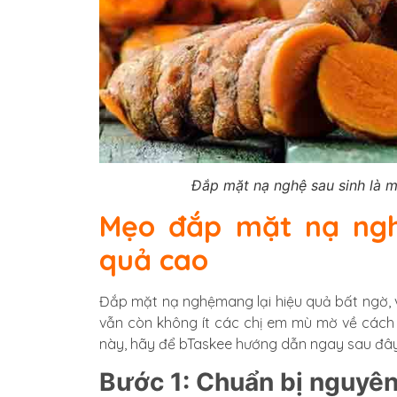
Đắp mặt nạ nghệ sau sinh là m
Mẹo đắp mặt nạ nghệ
quả cao
Đắp mặt nạ nghệmang lại hiệu quả bất ngờ, 
vẫn còn không ít các chị em mù mờ về cách 
này, hãy để bTaskee hướng dẫn ngay sau đây
Bước 1: Chuẩn bị nguyên 