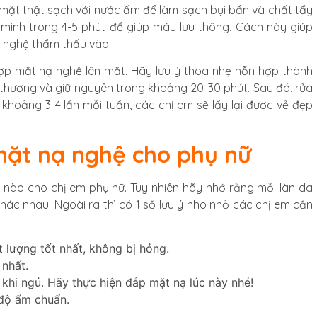
mặt thật sạch với nước ấm để làm sạch bụi bẩn và chất tẩy
mình trong 4-5 phút để giúp máu lưu thông. Cách này giúp
ạ nghệ thẩm thấu vào.
ợp mặt nạ nghệ lên mặt. Hãy lưu ý thoa nhẹ hỗn hợp thành
 thương và giữ nguyên trong khoảng 20-30 phút. Sau đó, rửa
khoảng 3-4 lần mỗi tuần, các chị em sẽ lấy lại được vẻ đẹp
mặt nạ nghệ c
ho phụ nữ
nào cho chị em phụ nữ. Tuy nhiên hãy nhớ rằng mỗi làn da
hác nhau. Ngoài ra thì có 1 số lưu ý nho nhỏ các chị em cần
 lượng tốt nhất, không bị hỏng.
 nhất.
 khi ngủ. Hãy thực hiện đắp mặt nạ lúc này nhé!
độ ẩm chuẩn.