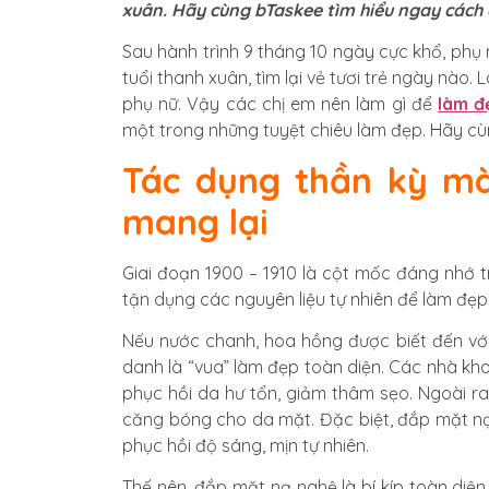
xuân. Hãy cùng bTaskee tìm hiểu ngay cách
Sau hành trình 9 tháng 10 ngày cực khổ, phụ n
tuổi thanh xuân, tìm lại vẻ tươi trẻ ngày nà
phụ nữ. Vậy các chị em nên làm gì để
làm đ
một trong những tuyệt chiêu làm đẹp. Hãy cù
Tác dụng thần kỳ mà
mang lại
Giai đoạn 1900 – 1910 là cột mốc đáng nhớ 
tận dụng các nguyên liệu tự nhiên để làm đẹ
Nếu nước chanh, hoa hồng được biết đến với
danh là “vua” làm đẹp toàn diện. Các nhà kh
phục hồi da hư tổn, giảm thâm sẹo. Ngoài r
căng bóng cho da mặt. Đặc biệt, đắp mặt nạ
phục hồi độ sáng, mịn tự nhiên.
Thế nên, đắp mặt nạ nghệ là bí kíp toàn diệ