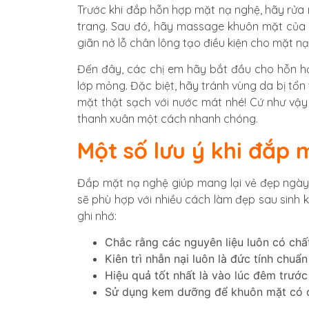
Trước khi đắp hỗn hợp mặt nạ nghệ, hãy rửa 
trang. Sau đó, hãy massage khuôn mặt của 
giãn nở lỗ chân lông tạo điều kiện cho mặt n
Đến đây, các chị em hãy bắt đầu cho hỗn h
lớp mỏng. Đặc biệt, hãy tránh vùng da bị tổn
mặt thật sạch với nước mát nhé! Cứ như vậy 
thanh xuân một cách nhanh chóng.
Một số lưu ý khi đắp 
Đắp mặt nạ nghệ giúp mang lại vẻ đẹp ngày 
sẽ phù hợp với nhiều cách làm đẹp sau sinh k
ghi nhớ:
Chắc rằng các nguyên liệu luôn có chất
Kiên trì nhẫn nại luôn là đức tính chuẩn
Hiệu quả tốt nhất là vào lúc đêm trước
Sử dụng kem dưỡng để khuôn mặt có 