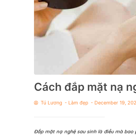
Cách đắp mặt nạ n
Tú Lương
-
Làm đẹp
-
December 19, 20
Đắp mặt nạ nghệ sau sinh là điều mà bao p