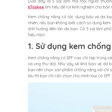
Dưới đây là 5 sai lầm mà mọi người thườ
bTaskee
tìm hiểu để rút kinh nghiệm cho bản 
Kem chống nắng có tác dụng bảo vệ da bạn k
nhiên, nếu bạn không biết cách sử dụng kem
ảnh hưởng đến làn da bạn. Có 5 sai lầm phổ
hiểu nào!
1. Sử dụng kem chống
Kem chống nắng có SPF cao chỉ tập trung vào
và ung thư da). Như vậy sẽ khó bảo vệ da b
bạn nên chọn sản phẩm chống nắng với chỉ s
lâu thì bạn chỉ cần chọn cho mình loại có SPF 