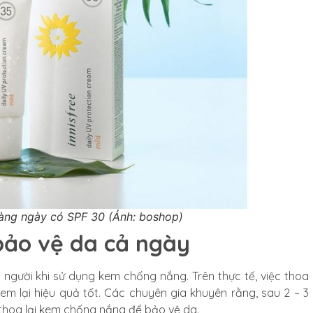
àng ngày có SPF 30 (Ảnh: boshop)
bảo vệ da cả ngày
 người khi sử dụng kem chống nắng. Trên thực tế, việc thoa
m lại hiệu quả tốt. Các chuyên gia khuyên rằng, sau 2 – 3
n thoa lại kem chống nắng để bảo vệ da.