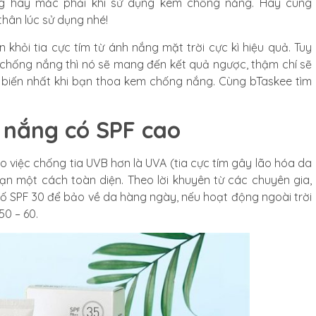
ng hay mắc phải khi sử dụng kem chống nắng. Hãy cùng
thân lúc sử dụng nhé!
hỏi tia cực tím từ ánh nắng mặt trời cực kì hiệu quả. Tuy
 chống nắng thì nó sẽ mang đến kết quả ngược, thậm chí sẽ
 biến nhất khi bạn thoa kem chống nắng. Cùng bTaskee tìm
 nắng có SPF cao
 việc chống tia UVB hơn là UVA (tia cực tím gây lão hóa da
ạn một cách toàn diện. Theo lời khuyên từ các chuyên gia,
ố SPF 30 để bảo về da hàng ngày, nếu hoạt động ngoài trời
50 – 60.