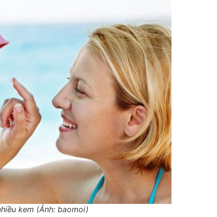
nhiều kem (Ảnh: baomoi)