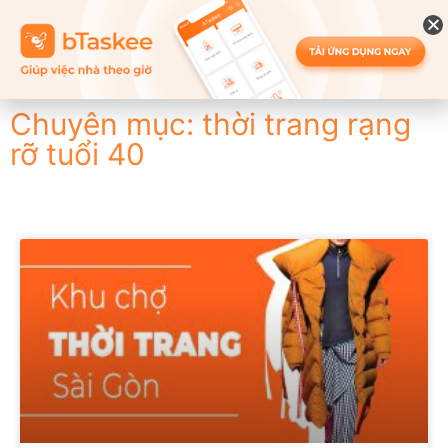
Chuyên mục: thời trang rạng
rỡ tuổi 40