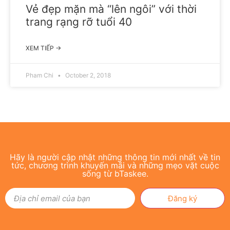
Vẻ đẹp mặn mà “lên ngôi” với thời
trang rạng rỡ tuổi 40
XEM TIẾP →
Pham Chi
October 2, 2018
Hãy là người cập nhật những thông tin mới nhất về tin
tức, chương trình khuyến mãi và những mẹo vặt cuộc
sống từ bTaskee.
Đăng ký