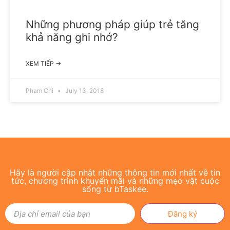
Những phương pháp giúp trẻ tăng
khả năng ghi nhớ?
XEM TIẾP →
Pham Chi
July 13, 2018
Hãy là người cập nhật những thông tin mới nhất về tin
tức, chương trình khuyến mãi và những mẹo vặt cuộc
sống từ bTaskee.
Đăng ký