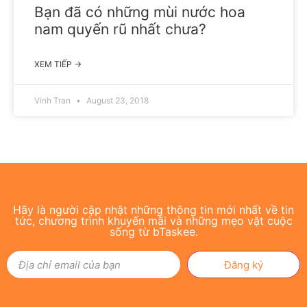
Bạn đã có những mùi nước hoa
nam quyến rũ nhất chưa?
XEM TIẾP →
Vinh Tran
August 23, 2018
Hãy là người cập nhật những thông tin mới nhất về tin
tức, chương trình khuyến mãi và những mẹo vặt cuộc
sống từ bTaskee.
Đăng ký