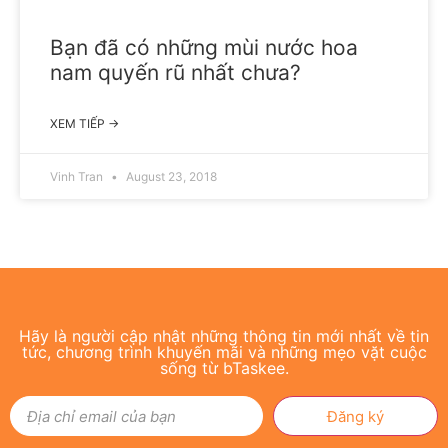
Bạn đã có những mùi nước hoa
nam quyến rũ nhất chưa?
XEM TIẾP →
Vinh Tran
August 23, 2018
Hãy là người cập nhật những thông tin mới nhất về tin
tức, chương trình khuyến mãi và những mẹo vặt cuộc
sống từ bTaskee.
Đăng ký