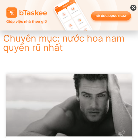
Chuyên mục: nước hoa nam
quyến rũ nhất