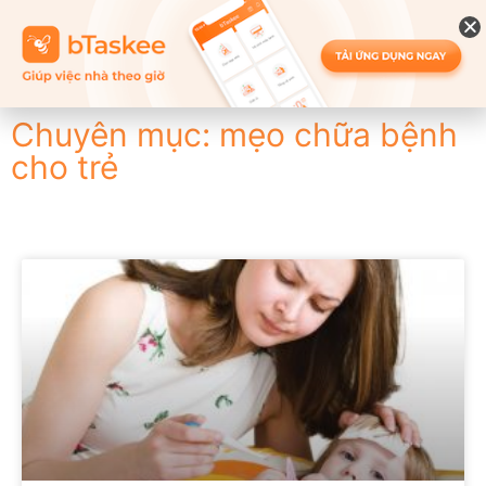
Chuyên mục: mẹo chữa bệnh
cho trẻ