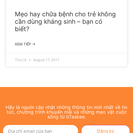
Mẹo hay chữa bệnh cho trẻ không
cần dùng kháng sinh – bạn có
biết?
XEM TIẾP →
Thư Lê
August 17, 2017
Hãy là người cập nhật những thông tin mới nhất về tin
tức, chương trình khuyến mãi và những mẹo vặt cuộc
sống từ bTaskee.
Đăng ký