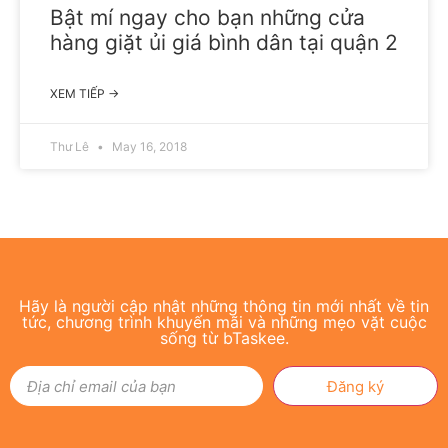
Bật mí ngay cho bạn những cửa
hàng giặt ủi giá bình dân tại quận 2
XEM TIẾP →
Thư Lê
May 16, 2018
Hãy là người cập nhật những thông tin mới nhất về tin
tức, chương trình khuyến mãi và những mẹo vặt cuộc
sống từ bTaskee.
Đăng ký